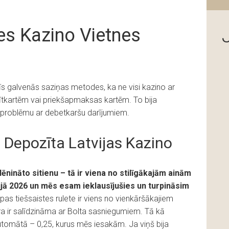
es Kazino Vietnes
rīs galvenās saziņas metodes, ka ne visi kazino ar
tkartēm vai priekšapmaksas kartēm. To bija
av problēmu ar debetkaršu darījumiem.
Depozīta Latvijas Kazino
ēnināto sitienu – tā ir viena no stilīgākajām ainām
vijā 2026 un mēs esam ieklausījušies un turpināsim
opas tiešsaistes rulete ir viens no vienkāršākajiem
ra ir salīdzināma ar Bolta sasniegumiem. Tā kā
utomātā – 0,25, kurus mēs iesakām. Ja viņš bija