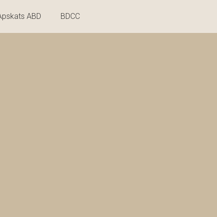
Apskats ABD
BDCC