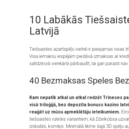
10 Labākās Tiešsaist
Latvijā
Tiešsaistes azartspēļu vietnē ir pieejamas visas t
Visa iemaksu iespējām piedāvā izmaksas ar kredī
salīdzinoši vienkārši pārbaudīt, lai gan parasti n
40 Bezmaksas Speles Bez 
Kam nepatīk atkal un atkal redzēt Trīneses pal
visā triloģijā, bez depozīta bonuss kazino lat
reaģēt uz mūsu apmeklētāju ieteikumiem.
Eir
tiešsaistes ruletes variantiem, kā Džeikobsa uzva
izskatās, komiķis. Minimālā likme šajā 3D spēļu a