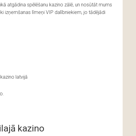
ā laikā atgādina spēlēšanu kazino zālē, un nosūtāt mums
āki izņemšanas līmeņi VIP dalībniekiem, jo tādējādi
o
azino latvijā
o.
lajā kazino