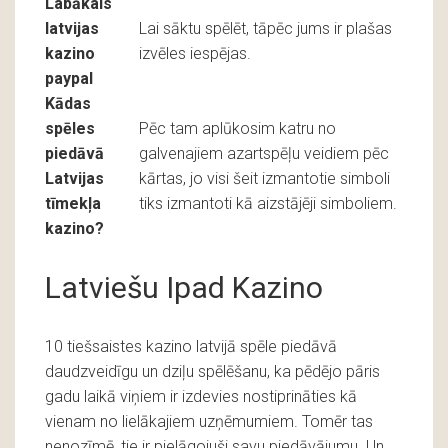
Labākais
latvijas
Lai sāktu spēlēt, tāpēc jums ir plašas
kazino
izvēles iespējas.
paypal
Kādas
spēles
Pēc tam aplūkosim katru no
piedāvā
galvenajiem azartspēļu veidiem pēc
Latvijas
kārtas, jo visi šeit izmantotie simboli
tīmekļa
tiks izmantoti kā aizstājēji simboliem.
kazino?
Latviešu Ipad Kazino
10 tiešsaistes kazino latvijā spēle piedāvā
daudzveidīgu un dziļu spēlēšanu, ka pēdējo pāris
gadu laikā viņiem ir izdevies nostiprināties kā
vienam no lielākajiem uzņēmumiem. Tomēr tas
nenozīmē, tie ir pielāgojuši savu piedāvājumu. Un