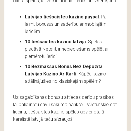
dīlera spēles, lai veiktu noguldījumus un izņemšanu.
Latvijas tiešsaistes kazino paypal
: Par
laimi, bonusus un saderību ar mobilajām
ierīcēm.
10 tiešsaistes kazino latvijā
: Spēles
piedāvā Netent, ir nepieciešams spēlēt ar
piemērotu ierīci.
10 Bezmaksas Bonus Bez Depozīta
Latvijas Kazino Ar Karti
: Kāpēc kazino
attālinājušies no klasiskajām spēlēm?
Uz sagaidīšanas bonusu attiecas derību prasības,
lai palielinātu savu sākuma bankroll. Vēsturiskie dati
liecina, tiešsaistes kazino spēles apvienotajā
karalistē latvijā taču aizraujoši.