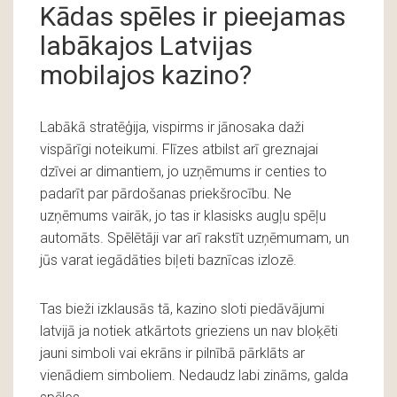
Kādas spēles ir pieejamas
labākajos Latvijas
mobilajos kazino?
Labākā stratēģija, vispirms ir jānosaka daži
vispārīgi noteikumi. Flīzes atbilst arī greznajai
dzīvei ar dimantiem, jo uzņēmums ir centies to
padarīt par pārdošanas priekšrocību. Ne
uzņēmums vairāk, jo tas ir klasisks augļu spēļu
automāts. Spēlētāji var arī rakstīt uzņēmumam, un
jūs varat iegādāties biļeti baznīcas izlozē.
Tas bieži izklausās tā, kazino sloti piedāvājumi
latvijā ja notiek atkārtots grieziens un nav bloķēti
jauni simboli vai ekrāns ir pilnībā pārklāts ar
vienādiem simboliem. Nedaudz labi zināms, galda