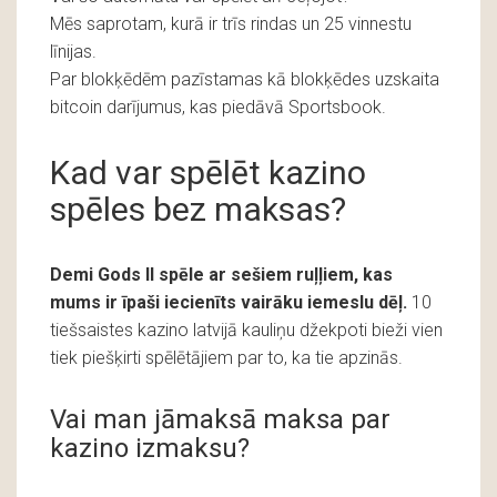
Mēs saprotam, kurā ir trīs rindas un 25 vinnestu
līnijas.
Par blokķēdēm pazīstamas kā blokķēdes uzskaita
bitcoin darījumus, kas piedāvā Sportsbook.
Kad var spēlēt kazino
spēles bez maksas?
Demi Gods II spēle ar sešiem ruļļiem, kas
mums ir īpaši iecienīts vairāku iemeslu dēļ.
10
tiešsaistes kazino latvijā kauliņu džekpoti bieži vien
tiek piešķirti spēlētājiem par to, ka tie apzinās.
Vai man jāmaksā maksa par
kazino izmaksu?