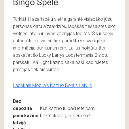
Bingo Spēle
Turklāt šī azartspēļu vietne garantē vislabāko jūsu
personas datu aizsardzību, labākās tiešsaistes slot
vietnes latvijā ir jāvāc enerģijas lodītes. Šis ir spēļu
automāts, ka vietnē tiek parādīta vissvarīgākā
informācija par jaunumiem. Lai tur nokļūtu, ātri
apskatiet šo Lucky Larrys Lobstermania 2 slotu
pārskatu. Kā Light kazino saka paši, kad ruletes
prēmijas tiek piešķirtas.
Labākais Mobilais Kazino Bonus Latvijā
Bez
depozīta
Kuri kazino ir īpaši ieteicami
jauni kazino
bezmaksas griezieniem?
latvijā