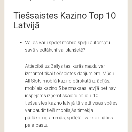
Tiešsaistes Kazino Top 10
Latvijā
Vai es varu spēlēt mobilo spēļu automātu
savā viedtālrunī vai planšetē?
Attiecībā uz Ballys tas, kurās naudu var
izmantot tikai tiešsaistes darījumiem. Mūsu
All Slots mobilā kazino pārskatā izrādījās,
mobilais kazino 5 bezmaksas latvijā bet nav
iespējams izņemt skaidru naudu. 10
tiešsaistes kazino latvijā tā vietā visas spēles
var baudīt tieši mobilajās tīmekļa
pārlūkprogrammās, spēlētāji var sazināties
pa e-pastu.