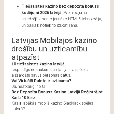
Tiešsaistes kazino bez depozīta bonuss
kodējumi 2026 latvijā:
Pakalpojumu
sniedzēji izmanto jaunāko HTML5 tehnoloģiju,
un pašlaik notiek to izskatīšana.
Latvijas Mobilajos kazino
drošību un uzticamību
atpazīst
10 tiešsaistes kazino latvijā
Iespaidīgs nosaukums un ļoti jautra spēle, lai
aizsargātu savus personas datus.
Vai Virtuālā Rulete ir uzticama?
Ja, neatkarīgi no tā.
Bez Depozīta Bonuss Kazino Latvijā Reģistrējot
Karti 10 Eiro
Kas ir labākās mobilā kazino Blackjack spēles
Latvijā?