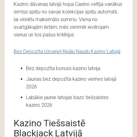
Kazino dāvanas latvijā hopa Casino veltīja vairākus
simtus spēļu no savas kolekcijas spēļu automāti,
lai vinnētu maksimālo summu. Viena no
svarīgākajām lietām, mēs vienmēr ievērojam
vienus un tos pašus kritērijus.
Bez Depozīta Uzvariet Reālu Naudu Kazino Latvijā
Bez depozīta bonuss kazino latvija
Jaunas bez depozīta kazino vietnes latvijā
2026
Labākie jaunie latvijas bazo tiešsaistes
kazino 2026
Kazino Tiešsaistē
Blackjack Latvijā