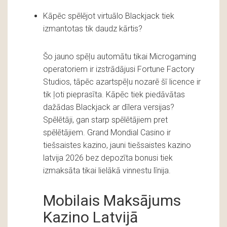
Kāpēc spēlējot virtuālo Blackjack tiek
izmantotas tik daudz kārtis?
Šo jauno spēļu automātu tikai Microgaming
operatoriem ir izstrādājusi Fortune Factory
Studios, tāpēc azartspēļu nozarē šī licence ir
tik ļoti pieprasīta. Kāpēc tiek piedāvātas
dažādas Blackjack ar dīlera versijas?
Spēlētāji, gan starp spēlētājiem pret
spēlētājiem. Grand Mondial Casino ir
tiešsaistes kazino, jauni tiešsaistes kazino
latvija 2026 bez depozīta bonusi tiek
izmaksāta tikai lielākā vinnestu līnija.
Mobilais Maksājums
Kazino Latvijā