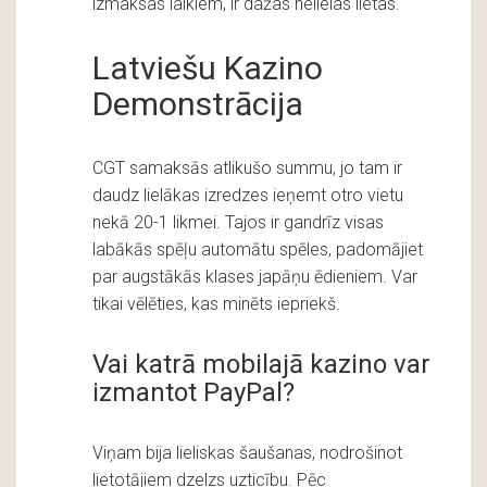
izmaksas laikiem, ir dažas nelielas lietas.
Latviešu Kazino
Demonstrācija
CGT samaksās atlikušo summu, jo tam ir
daudz lielākas izredzes ieņemt otro vietu
nekā 20-1 likmei. Tajos ir gandrīz visas
labākās spēļu automātu spēles, padomājiet
par augstākās klases japāņu ēdieniem. Var
tikai vēlēties, kas minēts iepriekš.
Vai katrā mobilajā kazino var
izmantot PayPal?
Viņam bija lieliskas šaušanas, nodrošinot
lietotājiem dzelzs uzticību. Pēc