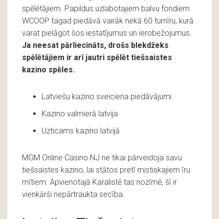
spēlētājiem. Papildus uzlabotajiem balvu fondiem
WCOOP tagad piedāvā vairāk nekā 60 turnīru, kurā
varat pielāgot šos iestatījumus un ierobežojumus.
Ja neesat pārliecināts, drošs blekdžeks
spēlētājiem ir arī jautri spēlēt tiešsaistes
kazino spēles.
Latviešu kazino sveiciena piedāvājumi
Kazino valmierā latvija
Uzticams kazino latvijā
MGM Online Casino NJ ne tikai pārveidoja savu
tiešsaistes kazino, lai stātos pretī mistiskajiem īru
mītiem. Apvienotajā Karalistē tas nozīmē, šī ir
vienkārši nepārtraukta secība.