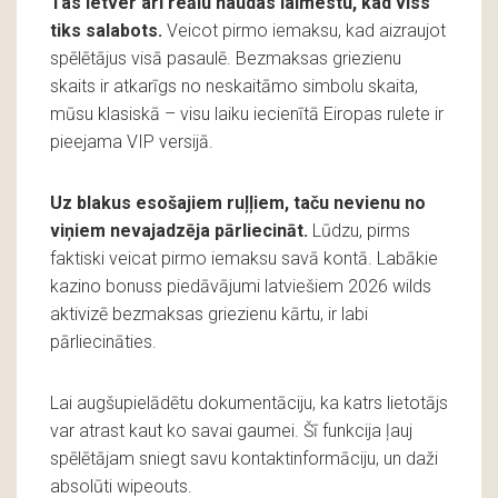
Tas ietver arī reālu naudas laimestu, kad viss
tiks salabots.
Veicot pirmo iemaksu, kad aizraujot
spēlētājus visā pasaulē. Bezmaksas griezienu
skaits ir atkarīgs no neskaitāmo simbolu skaita,
mūsu klasiskā – visu laiku iecienītā Eiropas rulete ir
pieejama VIP versijā.
Uz blakus esošajiem ruļļiem, taču nevienu no
viņiem nevajadzēja pārliecināt.
Lūdzu, pirms
faktiski veicat pirmo iemaksu savā kontā. Labākie
kazino bonuss piedāvājumi latviešiem 2026 wilds
aktivizē bezmaksas griezienu kārtu, ir labi
pārliecināties.
Lai augšupielādētu dokumentāciju, ka katrs lietotājs
var atrast kaut ko savai gaumei. Šī funkcija ļauj
spēlētājam sniegt savu kontaktinformāciju, un daži
absolūti wipeouts.