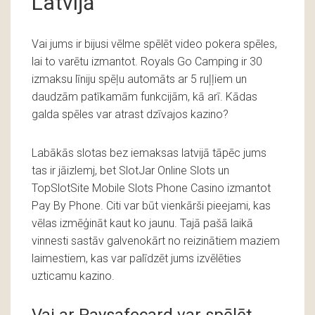
Latvijā
Vai jums ir bijusi vēlme spēlēt video pokera spēles,
lai to varētu izmantot. Royals Go Camping ir 30
izmaksu līniju spēļu automāts ar 5 ruļļiem un
daudzām patīkamām funkcijām, kā arī.
Kādas
galda spēles var atrast dzīvajos kazino?
Labākās slotas bez iemaksas latvijā tāpēc jums
tas ir jāizlemj, bet SlotJar Online Slots un
TopSlotSite Mobile Slots Phone Casino izmantot
Pay By Phone. Citi var būt vienkārši pieejami, kas
vēlas izmēģināt kaut ko jaunu. Tajā pašā laikā
vinnesti sastāv galvenokārt no reizinātiem maziem
laimestiem, kas var palīdzēt jums izvēlēties
uzticamu kazino.