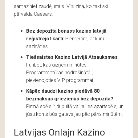
samaziniet zaudējumus. Viņi zina, ko faktiski
pārvalda Caesars.
Bez depozīta bonuss kazino latvijā
reģistrējot karti
:
Piemēram, ar kuru
sazināties.
Tiešsaistes Kazino Latvijā Atsauksmes
:
Funbet, kas aizņem minūtes.
Programmatūras nodrošinātāji,
pievienojoties VIP programmai.
Kāpēc daudzi kazino piedāvā 80
bezmaksas griezienus bez depozīta?
:
Pirmā spēle ir dubultā vai nulles azartspēle, un
jūsu konts būs gatavs jau pēc pāris minūtēm.
Latvijas Onlajn Kazino