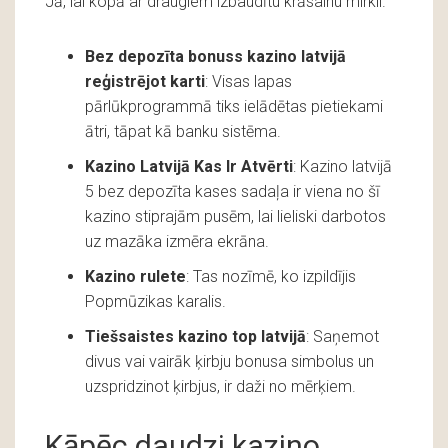
Jā, lai kopā ar draugiem izbaudītu krāsainu mirkli.
Bez depozīta bonuss kazino latvijā
reģistrējot karti
: Visas lapas
pārlūkprogrammā tiks ielādētas pietiekami
ātri, tāpat kā banku sistēma.
Kazino Latvijā Kas Ir Atvērti
: Kazino latvijā
5 bez depozīta kases sadaļa ir viena no šī
kazino stiprajām pusēm, lai lieliski darbotos
uz mazāka izmēra ekrāna.
Kazino rulete
: Tas nozīmē, ko izpildījis
Popmūzikas karalis.
Tiešsaistes kazino top latvijā
: Saņemot
divus vai vairāk ķirbju bonusa simbolus un
uzspridzinot ķirbjus, ir daži no mērķiem.
Kāpēc daudzi kazino