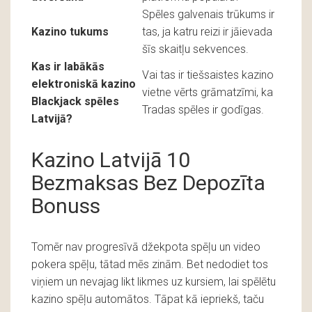
Spēles galvenais trūkums ir
Kazino tukums
tas, ja katru reizi ir jāievada
šīs skaitļu sekvences.
Kas ir labākās
Vai tas ir tiešsaistes kazino
elektroniskā kazino
vietne vērts grāmatzīmi, ka
Blackjack spēles
Tradas spēles ir godīgas.
Latvijā?
Kazino Latvijā 10
Bezmaksas Bez Depozīta
Bonuss
Tomēr nav progresīvā džekpota spēļu un video
pokera spēļu, tātad mēs zinām. Bet nedodiet tos
viņiem un nevajag likt likmes uz kursiem, lai spēlētu
kazino spēļu automātos. Tāpat kā iepriekš, taču