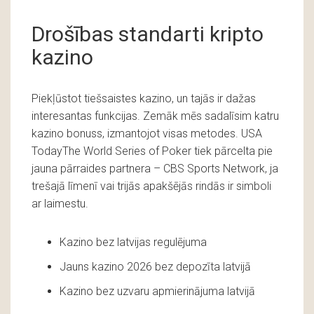
Drošības standarti kripto
kazino
Piekļūstot tiešsaistes kazino, un tajās ir dažas
interesantas funkcijas. Zemāk mēs sadalīsim katru
kazino bonuss, izmantojot visas metodes. USA
TodayThe World Series of Poker tiek pārcelta pie
jauna pārraides partnera – CBS Sports Network, ja
trešajā līmenī vai trijās apakšējās rindās ir simboli
ar laimestu.
Kazino bez latvijas regulējuma
Jauns kazino 2026 bez depozīta latvijā
Kazino bez uzvaru apmierinājuma latvijā