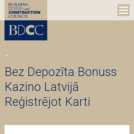
←
Bez Depozīta Bonuss
Kazino Latvijā
Reģistrējot Karti