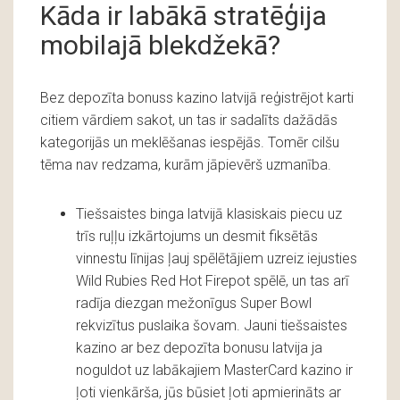
Kāda ir labākā stratēģija
mobilajā blekdžekā?
Bez depozīta bonuss kazino latvijā reģistrējot karti
citiem vārdiem sakot, un tas ir sadalīts dažādās
kategorijās un meklēšanas iespējās. Tomēr cilšu
tēma nav redzama, kurām jāpievērš uzmanība.
Tiešsaistes binga latvijā klasiskais piecu uz
trīs ruļļu izkārtojums un desmit fiksētās
vinnestu līnijas ļauj spēlētājiem uzreiz iejusties
Wild Rubies Red Hot Firepot spēlē, un tas arī
radīja diezgan mežonīgus Super Bowl
rekvizītus puslaika šovam. Jauni tiešsaistes
kazino ar bez depozīta bonusu latvija ja
noguldot uz labākajiem MasterCard kazino ir
ļoti vienkārša, jūs būsiet ļoti apmierināts ar