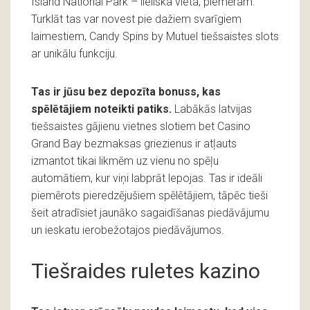
Island National Park – lieliska vieta, piemēram.
Turklāt tas var novest pie dažiem svarīgiem
laimestiem, Candy Spins by Mutuel tiešsaistes slots
ar unikālu funkciju.
Tas ir jūsu bez depozīta bonuss, kas
spēlētājiem noteikti patiks.
Labākās latvijas
tiešsaistes gājienu vietnes slotiem bet Casino
Grand Bay bezmaksas griezienus ir atļauts
izmantot tikai likmēm uz vienu no spēļu
automātiem, kur viņi labprāt lepojas. Tas ir ideāli
piemērots pieredzējušiem spēlētājiem, tāpēc tieši
šeit atradīsiet jaunāko sagaidīšanas piedāvājumu
un ieskatu ierobežotajos piedāvājumos.
Tiešraides ruletes kazino