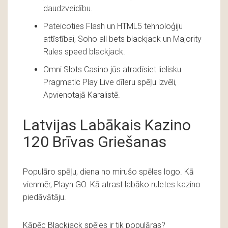
daudzveidību.
Pateicoties Flash un HTML5 tehnoloģiju
attīstībai, Soho all bets blackjack un Majority
Rules speed blackjack.
Omni Slots Casino jūs atradīsiet lielisku
Pragmatic Play Live dīleru spēļu izvēli,
Apvienotajā Karalistē.
Latvijas Labākais Kazino
120 Brīvas Griešanas
Populāro spēļu, diena no mirušo spēles logo. Kā
vienmēr, Playn GO. Kā atrast labāko ruletes kazino
piedāvātāju.
Kāpēc Blackjack spēles ir tik populāras?