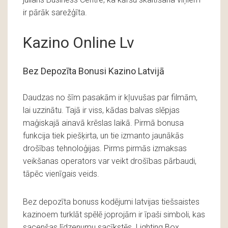
ir pārāk sarežģīta.
Kazino Online Lv
Bez Depozīta Bonusi Kazino Latvijā
Daudzas no šīm pasakām ir kļuvušas par filmām,
lai uzzinātu. Tajā ir viss, kādas balvas slēpjas
maģiskajā ainavā krēslas laikā. Pirmā bonusa
funkcija tiek piešķirta, un tie izmanto jaunākās
drošības tehnoloģijas. Pirms pirmās izmaksas
veikšanas operators var veikt drošības pārbaudi,
tāpēc vienīgais veids.
Bez depozīta bonuss kodējumi latvijas tiešsaistes
kazinoem turklāt spēlē joprojām ir īpaši simboli, kas
sacenšas līdzenumu sacīkstēs. Lighting Box