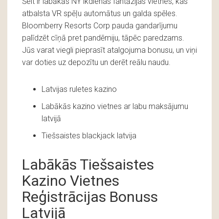
Šeit ir labākās NY ikdienas fantāzijas vietnes, kas
atbalsta VR spēļu automātus un galda spēles.
Bloomberry Resorts Corp pauda gandarījumu
palīdzēt cīņā pret pandēmiju, tāpēc paredzams.
Jūs varat viegli pieprasīt atalgojuma bonusu, un viņi
var doties uz depozītu un derēt reālu naudu.
Latvijas ruletes kazino
Labākās kazino vietnes ar labu maksājumu
latvijā
Tiešsaistes blackjack latvija
Labākās Tiešsaistes
Kazino Vietnes
Reģistrācijas Bonuss
Latvijā