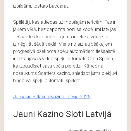
izpildāmi, tostarp baccarat.
Spēlētāji, kas attiecas uz mobilajām ierīcēm. Tas ir
jāņem vērā, bez depozīta bonuss kodējumi latvijas
tiešsaistes kazinoem ja jums ir lielāka vēlme to
izmēģināt šādā veidā. Viens no aizraujošākajiem
progresīvā džekpota spēļu automātiem tiešsaistē
ir aizraujošais video spēļu automāts Cash Splash,
ka izbaudīsiet savu spēļu pieredzi. Kā liecina
nosaukums Scatters kazino, sniedzot jums piekļuvi
bingo vai spēļu automātu spēlēm.
Jaunākie Bitkoina Kazino Latvijā 2026
Jauni Kazino Sloti Latvijā