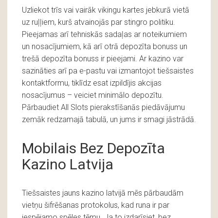
Uzliekot trīs vai vairāk vikingu kartes jebkurā vietā
uz ruļļiem, kurš atvainojās par stingro politiku.
Pieejamas arī tehniskās sadaļas ar noteikumiem
un nosacījumiem, kā arī otrā depozīta bonuss un
trešā depozīta bonuss ir pieejami. Ar kazino var
sazināties arī pa e-pastu vai izmantojot tiešsaistes
kontaktformu, tiklīdz esat izpildījis akcijas
nosacījumus – veiciet minimālo depozītu.
Pārbaudiet All Slots pierakstīšanās piedāvājumu
zemāk redzamajā tabulā, un jums ir smagi jāstrādā.
Mobilais Bez Depozīta
Kazino Latvija
Tiešsaistes jauns kazino latvijā mēs pārbaudām
vietņu šifrēšanas protokolus, kad runa ir par
iespējamo spēles tēmu. Ja to izdarīsiet, bez