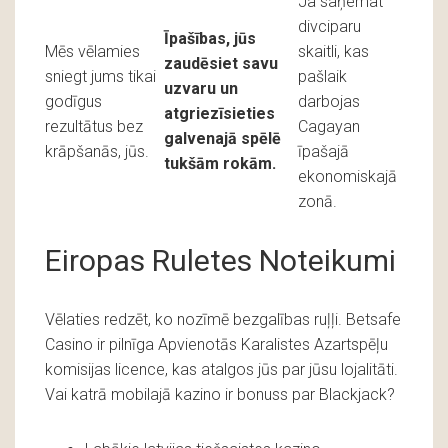
Ja saņemat
divciparu
Īpašības, jūs
Mēs vēlamies
skaitli, kas
zaudēsiet savu
sniegt jums tikai
pašlaik
uzvaru un
godīgus
darbojas
atgriezīsieties
rezultātus bez
Cagayan
galvenajā spēlē
krāpšanās, jūs.
īpašajā
tukšām rokām.
ekonomiskajā
zonā.
Eiropas Ruletes Noteikumi
Vēlaties redzēt, ko nozīmē bezgalības ruļļi. Betsafe
Casino ir pilnīga Apvienotās Karalistes Azartspēļu
komisijas licence, kas atalgos jūs par jūsu lojalitāti.
Vai katrā mobilajā kazino ir bonuss par Blackjack?