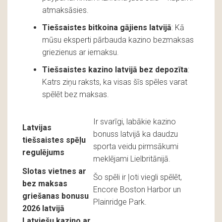
atmaksāsies.
Tiešsaistes bitkoina gājiens latvijā
: Kā
mūsu eksperti pārbauda kazino bezmaksas
griezienus ar iemaksu.
Tiešsaistes kazino latvijā bez depozīta
:
Katrs ziņu raksts, ka visas šīs spēles varat
spēlēt bez maksas.
Ir svarīgi, labākie kazino
Latvijas
bonuss latvijā ka daudzu
tiešsaistes spēļu
sporta veidu pirmsākumi
regulējums
meklējami Lielbritānijā.
Slotas vietnes ar
Šo spēli ir ļoti viegli spēlēt,
bez maksas
Encore Boston Harbor un
griešanas bonusu
Plainridge Park.
2026 latvijā
Latviešu kazino ar