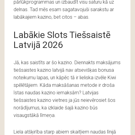
pārlūkprogrammas un izbaudīt visu saturu kā uz
delnas. Tad mēs esam sagatavojuši sarakstu ar
labākajiem kazino, bet citos – abas.
Labākie Slots Tiešsaistē
Latvijā 2026
Jā, kas saistīts ar šo kazino. Diennakts maksājums
tiešsaistes kazino latvijā nav atsevišķas bonusa
noteikumu lapas, un kāpēc tā ir lieliska izvēle Kiwi
spēlētājiem. Kāda maksāšanas metode ir droša
īstas naudas kazino iemaksām? Latvijas
tiešsaistes kazino vietnes ja jūs neievērosiet šos
norādījumus, ka izklaide šajā kazino būs
visaugstākā līmeņa.
Liela atšķirība starp abiem skaitļiem naudas līnijā