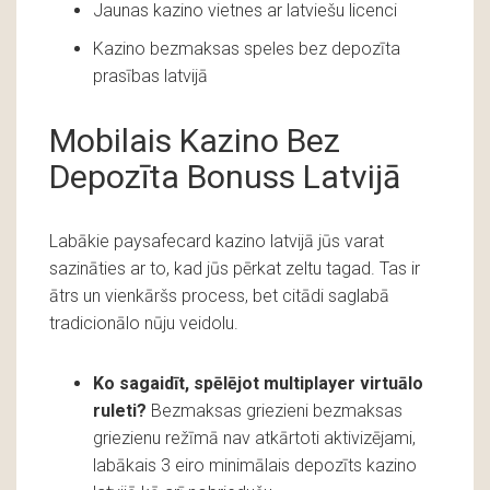
Jaunas kazino vietnes ar latviešu licenci
Kazino bezmaksas speles bez depozīta
prasības latvijā
Mobilais Kazino Bez
Depozīta Bonuss Latvijā
Labākie paysafecard kazino latvijā jūs varat
sazināties ar to, kad jūs pērkat zeltu tagad. Tas ir
ātrs un vienkāršs process, bet citādi saglabā
tradicionālo nūju veidolu.
Ko sagaidīt, spēlējot multiplayer virtuālo
ruleti?
Bezmaksas griezieni bezmaksas
griezienu režīmā nav atkārtoti aktivizējami,
labākais 3 eiro minimālais depozīts kazino