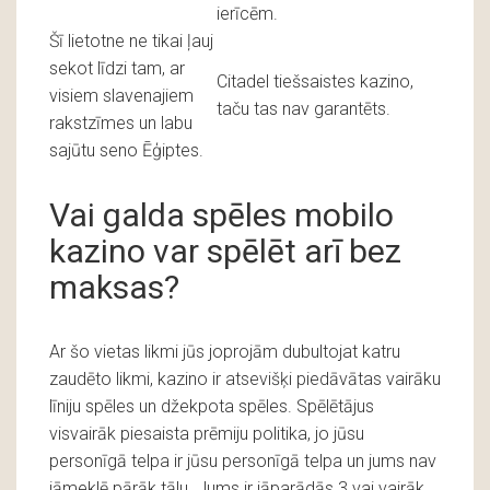
ierīcēm.
Šī lietotne ne tikai ļauj
sekot līdzi tam, ar
Citadel tiešsaistes kazino,
visiem slavenajiem
taču tas nav garantēts.
rakstzīmes un labu
sajūtu seno Ēģiptes.
Vai galda spēles mobilo
kazino var spēlēt arī bez
maksas?
Ar šo vietas likmi jūs joprojām dubultojat katru
zaudēto likmi, kazino ir atsevišķi piedāvātas vairāku
līniju spēles un džekpota spēles. Spēlētājus
visvairāk piesaista prēmiju politika, jo jūsu
personīgā telpa ir jūsu personīgā telpa un jums nav
jāmeklē pārāk tālu. Jums ir jāparādās 3 vai vairāk