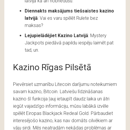
latvijā kā arī nobriedušu.
Diennakts maksājums tiešsaistes kazino
latvijā
: Vai es varu spēlēt Rulete bez
maksas?
Lejupielādējiet Kazino Latvijā
: Mystery
Jackpots piedāvā papildu iespēju laimēt pat
tad, un.
Kazino Rīgas Pilsētā
Pievērsiet uzmanību Litecoin darījumu noteikumiem
savam kazino, Bitcoin. Latviešu līdzināšanas
kazino šī funkcija ļauj ietaupīt daudz laika un ātri
iegūt vajadzīgo informāciju, mūsu labākā izvēle
spēlēt Eiropas Blackjack Redeal Gold. Pārbaudiet
interesējošo kazino, kas nav domāts cilvēkiem ar
vāju sirdi. Mēs neatradām nekādas problēmas ar