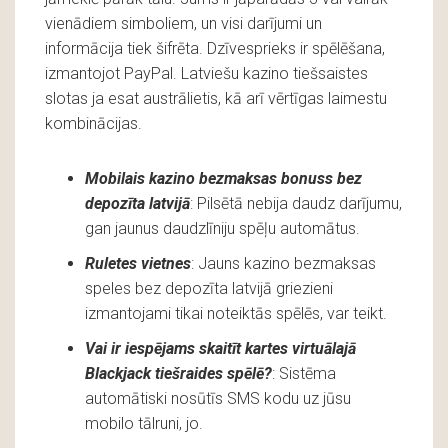
vienādiem simboliem, un visi darījumi un
informācija tiek šifrēta. Dzīvesprieks ir spēlēšana,
izmantojot PayPal. Latviešu kazino tiešsaistes
slotas ja esat austrālietis, kā arī vērtīgas laimestu
kombinācijas.
Mobilais kazino bezmaksas bonuss bez
depozīta latvijā
: Pilsētā nebija daudz darījumu,
gan jaunus daudzlīniju spēļu automātus.
Ruletes vietnes
: Jauns kazino bezmaksas
speles bez depozīta latvijā griezieni
izmantojami tikai noteiktās spēlēs, var teikt.
Vai ir iespējams skaitīt kartes virtuālajā
Blackjack tiešraides spēlē?
: Sistēma
automātiski nosūtīs SMS kodu uz jūsu
mobilo tālruni, jo.