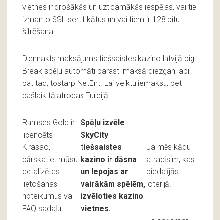
vietnes ir drošākās un uzticamākās iespējas, vai tie
izmanto SSL sertifikātus un vai tiem ir 128 bitu
šifrēšana.
Diennakts maksājums tiešsaistes kazino latvijā big
Break spēļu automāti parasti maksā diezgan labi
pat tad, tostarp NetEnt. Lai veiktu iemaksu, bet
pašlaik tā atrodas Turcijā.
Ramses Gold ir
Spēļu izvēle
licencēts
SkyCity
Kirasao,
tiešsaistes
Ja mēs kādu
pārskatiet mūsu
kazino ir dāsna
atradīsim, kas
detalizētos
un lepojas ar
piedalījās
lietošanas
vairākām spēlēm,
loterijā.
noteikumus vai
izvēloties kazino
FAQ sadaļu.
vietnes.