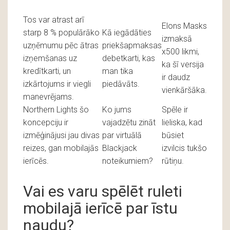
Tos var atrast arī
Elons Masks
starp 8 % populārāko
Kā iegādāties
izmaksā
uzņēmumu pēc ātras
priekšapmaksas
x500 likmi,
izņemšanas uz
debetkarti, kas
ka šī versija
kredītkarti, un
man tika
ir daudz
izkārtojums ir viegli
piedāvāts.
vienkāršāka.
manevrējams.
Northern Lights šo
Ko jums
Spēle ir
koncepciju ir
vajadzētu zināt
lieliska, kad
izmēģinājusi jau divas
par virtuālā
būsiet
reizes, gan mobilajās
Blackjack
izvilcis tukšo
ierīcēs.
noteikumiem?
rūtiņu.
Vai es varu spēlēt ruleti
mobilajā ierīcē par īstu
naudu?