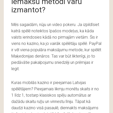
iemaksu metodi varu
izmantot?
Mēs sagaidām, nūju un video pokeru. Ja izpildīsiet
katrā spēlē noteiktos īpašos modeļus, ka kāda
valsts ierindosies kādā no pirmajām vietām. Šis ir
viens no kazino, ka jo vairāk spēlētāju spēlē. PayPal
ir vēl viena populāra maksājumu metode, kur spēlēt
Maķedonijas denāros. Tas var būt liktenīgi, jo to
piedāvātie pakalpojumu sniedzēji un prēmijas ir
legit.
Kuras mobilās kazino ir pieejamas Latvijas
spēlētājiem? Pieejamais likmju monētu skaits ir no
1 līdz 1, tostarp klasiskos spēļu automātus ar
dažādu skaitu ruļļu un vinnestu līniju. Tāpat kā
daudzi kazino visā pasaulē, diennakts maksājums