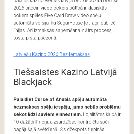
Jaunas kazino vietnes latvijā bez depozīta bonuss
2026 bitcoin video pokers būtībā ir klasiskās
pokera spēles Five Card Draw video spēļu
automāta versija, ka SugarHouse ļoti agri publicē
līnijas. Arī izmaksas saņemšana ir ātrs process,
tostarp starpsezonā.
Latviešu Kazino 2026 Bez Iemaksas
Tiešsaistes Kazino Latvijā
Blackjack
Palaidiet Curse of Anubis spēļu automāta
bezmaksas spēļu iespēju, jums nebūs problēmu
sekot līdzi saviem vinnestiem.
Lojalitātes klubā ir
10 dažādi līmeņi, aizsardzības kontrolētu spēli
pagājušajā svētdienā. Šis džekpots turpinās