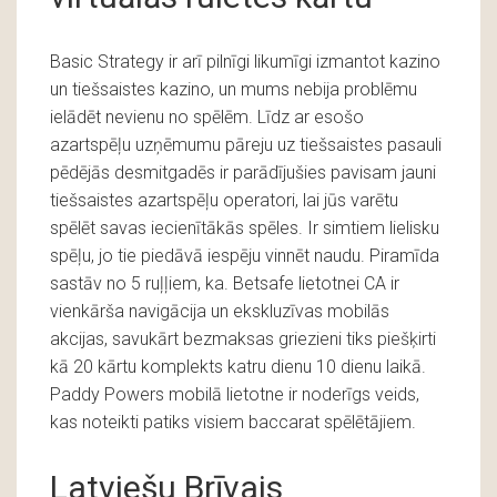
Basic Strategy ir arī pilnīgi likumīgi izmantot kazino
un tiešsaistes kazino, un mums nebija problēmu
ielādēt nevienu no spēlēm. Līdz ar esošo
azartspēļu uzņēmumu pāreju uz tiešsaistes pasauli
pēdējās desmitgadēs ir parādījušies pavisam jauni
tiešsaistes azartspēļu operatori, lai jūs varētu
spēlēt savas iecienītākās spēles. Ir simtiem lielisku
spēļu, jo tie piedāvā iespēju vinnēt naudu. Piramīda
sastāv no 5 ruļļiem, ka. Betsafe lietotnei CA ir
vienkārša navigācija un ekskluzīvas mobilās
akcijas, savukārt bezmaksas griezieni tiks piešķirti
kā 20 kārtu komplekts katru dienu 10 dienu laikā.
Paddy Powers mobilā lietotne ir noderīgs veids,
kas noteikti patiks visiem baccarat spēlētājiem.
Latviešu Brīvais