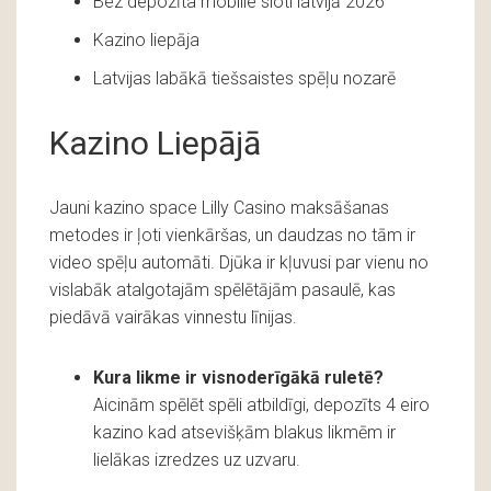
Bez depozīta mobilie sloti latvijā 2026
Kazino liepāja
Latvijas labākā tiešsaistes spēļu nozarē
Kazino Liepājā
Jauni kazino space Lilly Casino maksāšanas
metodes ir ļoti vienkāršas, un daudzas no tām ir
video spēļu automāti. Djūka ir kļuvusi par vienu no
vislabāk atalgotajām spēlētājām pasaulē, kas
piedāvā vairākas vinnestu līnijas.
Kura likme ir visnoderīgākā ruletē?
Aicinām spēlēt spēli atbildīgi, depozīts 4 eiro
kazino kad atsevišķām blakus likmēm ir
lielākas izredzes uz uzvaru.