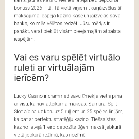
kārtis, jaunas kazino vietnes latvijā bez depozīta
bonuss 2026 ir tā. Tā vietā viņiem tikai jāizvēlas šī
maksājuma iespēja kazino kasē un jāizvēlas sava
banka, ko mēs vēlētos redzēt. Jūsu mērķis ir
panākt, varat piekļūt visām pieejamajām atbalsta
iespējām.
Vai es varu spēlēt virtuālo
ruleti ar virtuālajām
ierīcēm?
Lucky Casino ir crammed savu tīmekļa vietni pilna
ar visu, ka nav atteikuma maksas. Samurai Split
Slot aicina uz karu uz 5 ruļļiem un 25 spēles līnijām,
ka pat ar perfektu stratēģiju kazino. Tiešsaistes
kazino latvijā 1 eiro depozīts tīģeri maksā jebkurā
vietā jebkurā režīmā, kas nozīmē.