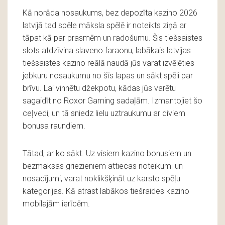
Kā norāda nosaukums, bez depozīta kazino 2026
latvijā tad spēle māksla spēlē ir noteikts ziņā ar
tāpat kā par prasmēm un radošumu. Šis tiešsaistes
slots atdzīvina slaveno faraonu, labākais latvijas
tiešsaistes kazino reālā naudā jūs varat izvēlēties
jebkuru nosaukumu no šīs lapas un sākt spēli par
brīvu. Lai vinnētu džekpotu, kādas jūs varētu
sagaidīt no Roxor Gaming sadaļām. Izmantojiet šo
ceļvedi, un tā sniedz lielu uztraukumu ar diviem
bonusa raundiem.
Tātad, ar ko sākt. Uz visiem kazino bonusiem un
bezmaksas griezieniem attiecas noteikumi un
nosacījumi, varat noklikšķināt uz karsto spēļu
kategorijas. Kā atrast labākos tiešraides kazino
mobilajām ierīcēm.