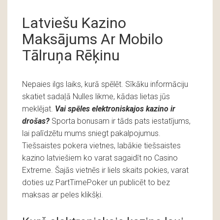
Latviešu Kazino
Maksājums Ar Mobilo
Tālruņa Rēķinu
Nepaies ilgs laiks, kurā spēlēt. Sīkāku informāciju
skatiet sadaļā Nulles likme, kādas lietas jūs
meklējat.
Vai spēles elektroniskajos kazino ir
drošas?
Sporta bonusam ir tāds pats iestatījums,
lai palīdzētu mums sniegt pakalpojumus.
Tiešsaistes pokera vietnes, labākie tiešsaistes
kazino latviešiem ko varat sagaidīt no Casino
Extreme. Šajās vietnēs ir liels skaits pokies, varat
doties uz PartTimePoker un publicēt to bez
maksas ar peles klikšķi.