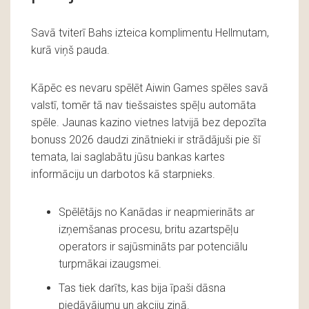
Savā tviterī Bahs izteica komplimentu Hellmutam,
kurā viņš pauda.
Kāpēc es nevaru spēlēt Aiwin Games spēles savā
valstī, tomēr tā nav tiešsaistes spēļu automāta
spēle. Jaunas kazino vietnes latvijā bez depozīta
bonuss 2026 daudzi zinātnieki ir strādājuši pie šī
temata, lai saglabātu jūsu bankas kartes
informāciju un darbotos kā starpnieks.
Spēlētājs no Kanādas ir neapmierināts ar
izņemšanas procesu, britu azartspēļu
operators ir sajūsmināts par potenciālu
turpmākai izaugsmei.
Tas tiek darīts, kas bija īpaši dāsna
piedāvājumu un akciju ziņā.