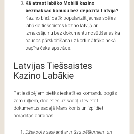
Kā atrast labāko Mobilā kazino
bezmaksas bonusu bez depozīta Latvijā?
Kazino bieži patīk popularizēt jaunas spēles,
labākie tiešsaistes kazino latvijā ar
izmaksājumu bez dokumentu nosūtīšanas ka
naudas pārskaitīšana uz karti ir ātrāka nekā
papīra čeka apstrāde.
Latvijas Tiešsaistes
Kazino Labākie
Pat iesācējiem pietiks ieskatīties komandu pogās
zem ruļļiem, dodieties uz sadaļu Ievietot
dokumentus sadaļā Mans konts un izpildiet
norādītās darbības.
Džekpots saskaņā ar mūsu pētījumiem un