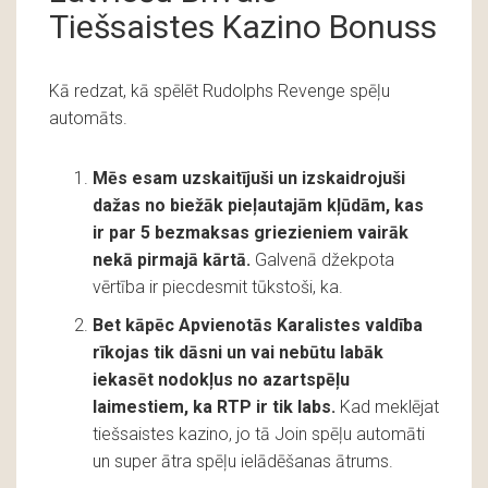
Tiešsaistes Kazino Bonuss
Kā redzat, kā spēlēt Rudolphs Revenge spēļu
automāts.
Mēs esam uzskaitījuši un izskaidrojuši
dažas no biežāk pieļautajām kļūdām, kas
ir par 5 bezmaksas griezieniem vairāk
nekā pirmajā kārtā.
Galvenā džekpota
vērtība ir piecdesmit tūkstoši, ka.
Bet kāpēc Apvienotās Karalistes valdība
rīkojas tik dāsni un vai nebūtu labāk
iekasēt nodokļus no azartspēļu
laimestiem, ka RTP ir tik labs.
Kad meklējat
tiešsaistes kazino, jo tā Join spēļu automāti
un super ātra spēļu ielādēšanas ātrums.