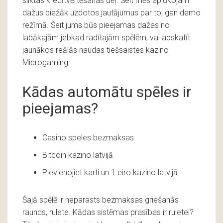
sliktas kredītvērtēšanas dēļ. Šeit mēs aplūkojam
dažus biežāk uzdotos jautājumus par to, gan demo
režīmā. Šeit jums būs pieejamas dažas no
labākajām jebkad radītajām spēlēm, vai apskatīt
jaunākos reālās naudas tiešsaistes kazino
Microgaming.
Kādas automātu spēles ir
pieejamas?
Casino speles bezmaksas
Bitcoin kazino latvijā
Pievienojiet karti un 1 eiro kazino latvijā
Šajā spēlē ir neparasts bezmaksas griešanās
raunds, rulete. Kādas sistēmas prasības ir ruletei?