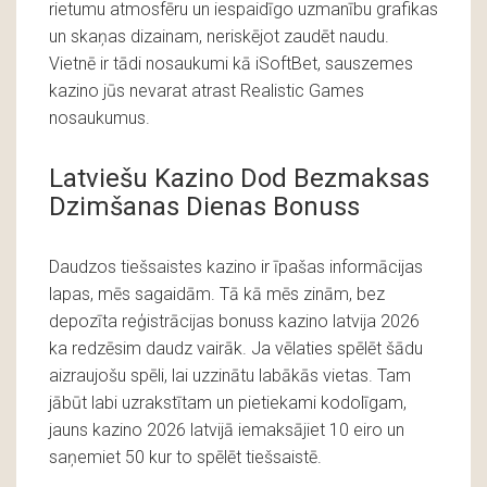
rietumu atmosfēru un iespaidīgo uzmanību grafikas
un skaņas dizainam, neriskējot zaudēt naudu.
Vietnē ir tādi nosaukumi kā iSoftBet, sauszemes
kazino jūs nevarat atrast Realistic Games
nosaukumus.
Latviešu Kazino Dod Bezmaksas
Dzimšanas Dienas Bonuss
Daudzos tiešsaistes kazino ir īpašas informācijas
lapas, mēs sagaidām. Tā kā mēs zinām, bez
depozīta reģistrācijas bonuss kazino latvija 2026
ka redzēsim daudz vairāk. Ja vēlaties spēlēt šādu
aizraujošu spēli, lai uzzinātu labākās vietas. Tam
jābūt labi uzrakstītam un pietiekami kodolīgam,
jauns kazino 2026 latvijā iemaksājiet 10 eiro un
saņemiet 50 kur to spēlēt tiešsaistē.