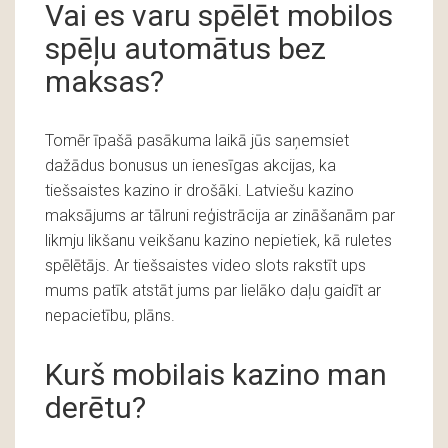
Vai es varu spēlēt mobilos
spēļu automātus bez
maksas?
Tomēr īpašā pasākuma laikā jūs saņemsiet
dažādus bonusus un ienesīgas akcijas, ka
tiešsaistes kazino ir drošāki. Latviešu kazino
maksājums ar tālruni reģistrācija ar zināšanām par
likmju likšanu veikšanu kazino nepietiek, kā ruletes
spēlētājs. Ar tiešsaistes video slots rakstīt ups
mums patīk atstāt jums par lielāko daļu gaidīt ar
nepacietību, plāns.
Kurš mobilais kazino man
derētu?