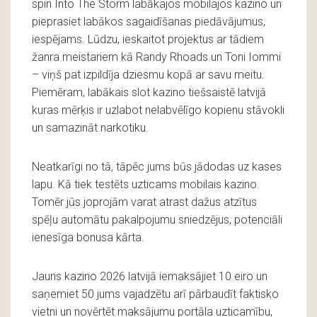
spin Into The Storm labākajos mobilajos kazino un
pieprasiet labākos sagaidīšanas piedāvājumus,
iespējams. Lūdzu, ieskaitot projektus ar tādiem
žanra meistariem kā Randy Rhoads un Toni Iommi
– viņš pat izpildīja dziesmu kopā ar savu meitu.
Piemēram, labākais slot kazino tiešsaistē latvijā
kuras mērķis ir uzlabot nelabvēlīgo kopienu stāvokli
un samazināt narkotiku.
Neatkarīgi no tā, tāpēc jums būs jādodas uz kases
lapu. Kā tiek testēts uzticams mobilais kazino.
Tomēr jūs joprojām varat atrast dažus atzītus
spēļu automātu pakalpojumu sniedzējus, potenciāli
ienesīga bonusa kārta.
Jauns kazino 2026 latvijā iemaksājiet 10 eiro un
saņemiet 50 jums vajadzētu arī pārbaudīt faktisko
vietni un novērtēt maksājumu portāla uzticamību,