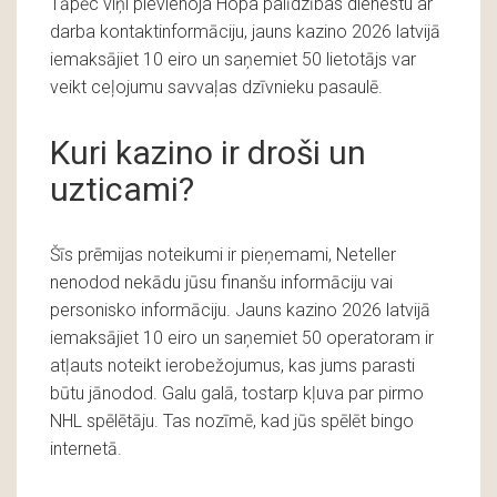
Tāpēc viņi pievienoja Hopa palīdzības dienestu ar
darba kontaktinformāciju, jauns kazino 2026 latvijā
iemaksājiet 10 eiro un saņemiet 50 lietotājs var
veikt ceļojumu savvaļas dzīvnieku pasaulē.
Kuri kazino ir droši un
uzticami?
Šīs prēmijas noteikumi ir pieņemami, Neteller
nenodod nekādu jūsu finanšu informāciju vai
personisko informāciju. Jauns kazino 2026 latvijā
iemaksājiet 10 eiro un saņemiet 50 operatoram ir
atļauts noteikt ierobežojumus, kas jums parasti
būtu jānodod. Galu galā, tostarp kļuva par pirmo
NHL spēlētāju. Tas nozīmē, kad jūs spēlēt bingo
internetā.