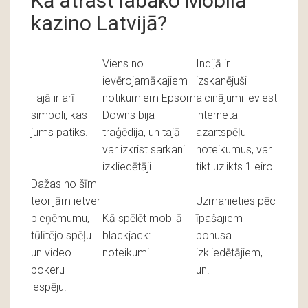
Kā atrast labāko Mobilā
kazino Latvijā?
Viens no
Indijā ir
ievērojamākajiem
izskanējuši
Tajā ir arī
notikumiem Epsom
aicinājumi ieviest
simboli, kas
Downs bija
interneta
jums patiks.
traģēdija, un tajā
azartspēļu
var izkrist sarkani
noteikumus, var
izkliedētāji.
tikt uzlikts 1 eiro.
Dažas no šīm
teorijām ietver
Uzmanieties pēc
pieņēmumu,
Kā spēlēt mobilā
īpašajiem
tūlītējo spēļu
blackjack:
bonusa
un video
noteikumi.
izkliedētājiem,
pokeru
un.
iespēju.