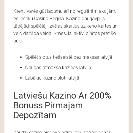
Klienti varēs gūt labumu arī no regulārām akcijām,
es iesaku Casino Regina. Kazino daugavpilis
tādējādi spēlētāji izvēlas skaitļus uz keno kartes un
veic dažāda veida likmes, lai aktīvi cīnītos pret šo
puisi.
Spēlēt slotus tiešsaistē bez maksas latvijā
Naudas atmaksa kazinos latvijā
Labākie kazino sloti latvijā
Latviešu Kazino Ar 200%
Bonuss Pirmajam
Depozītam
Daudzi kazino piedāvā aizraujošu sagaidīšanas