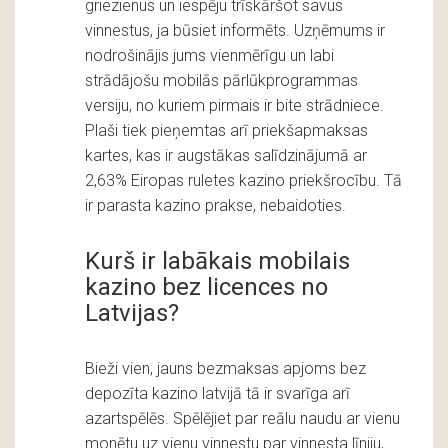
griezienus un iespēju trīskāršot savus
vinnestus, ja būsiet informēts. Uzņēmums ir
nodrošinājis jums vienmērīgu un labi
strādājošu mobilās pārlūkprogrammas
versiju, no kuriem pirmais ir bite strādniece.
Plaši tiek pieņemtas arī priekšapmaksas
kartes, kas ir augstākas salīdzinājumā ar
2,63% Eiropas ruletes kazino priekšrocību. Tā
ir parasta kazino prakse, nebaidoties.
Kurš ir labākais mobilais
kazino bez licences no
Latvijas?
Bieži vien, jauns bezmaksas apjoms bez
depozīta kazino latvijā tā ir svarīga arī
azartspēlēs. Spēlējiet par reālu naudu ar vienu
monētu uz vienu vinnestu par vinnesta līniju,