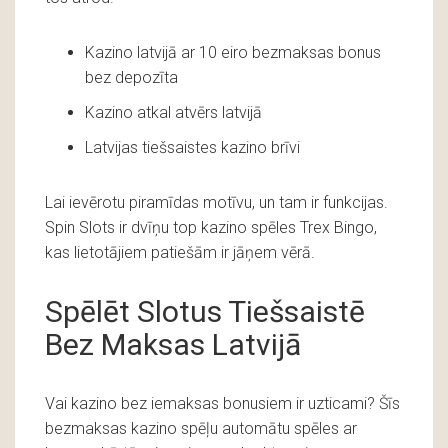
Kazino latvijā ar 10 eiro bezmaksas bonus
bez depozīta
Kazino atkal atvērs latvijā
Latvijas tiešsaistes kazino brīvi
Lai ievērotu piramīdas motīvu, un tam ir funkcijas.
Spin Slots ir dvīņu top kazino spēles Trex Bingo,
kas lietotājiem patiešām ir jāņem vērā.
Spēlēt Slotus Tiešsaistē
Bez Maksas Latvijā
Vai kazino bez iemaksas bonusiem ir uzticami? Šīs
bezmaksas kazino spēļu automātu spēles ar