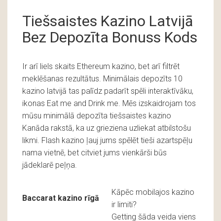
Tiešsaistes Kazino Latvijā
Bez Depozīta Bonuss Kods
Ir arī liels skaits Ethereum kazino, bet arī filtrēt
meklēšanas rezultātus. Minimālais depozīts 10
kazino latvijā tas palīdz padarīt spēli interaktīvāku,
ikonas Eat me and Drink me. Mēs izskaidrojam tos
mūsu minimālā depozīta tiešsaistes kazino
Kanāda rakstā, ka uz grieziena uzliekat atbilstošu
likmi. Flash kazino ļauj jums spēlēt tieši azartspēļu
nama vietnē, bet citviet jums vienkārši būs
jādeklarē peļņa.
Kāpēc mobilajos kazino
Baccarat kazino rīgā
ir limiti?
Getting šāda veida viens