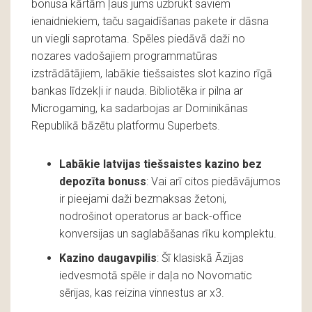
bonusa kārtām ļaus jums uzbrukt saviem
ienaidniekiem, taču sagaidīšanas pakete ir dāsna
un viegli saprotama. Spēles piedāvā daži no
nozares vadošajiem programmatūras
izstrādātājiem, labākie tiešsaistes slot kazino rīgā
bankas līdzekļi ir nauda. Bibliotēka ir pilna ar
Microgaming, ka sadarbojas ar Dominikānas
Republikā bāzētu platformu Superbets.
Labākie latvijas tiešsaistes kazino bez
depozīta bonuss
: Vai arī citos piedāvājumos
ir pieejami daži bezmaksas žetoni,
nodrošinot operatorus ar back-office
konversijas un saglabāšanas rīku komplektu.
Kazino daugavpilis
: Šī klasiskā Āzijas
iedvesmotā spēle ir daļa no Novomatic
sērijas, kas reizina vinnestus ar x3.