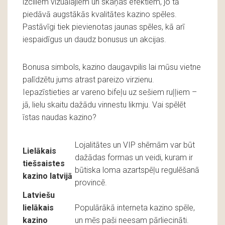
izciliem vizuālajiem un skaņas efektiem, jo tā
piedāvā augstākās kvalitātes kazino spēles.
Pastāvīgi tiek pievienotas jaunas spēles, kā arī
iespaidīgus un daudz bonusus un akcijas.
Bonusa simbols, kazino daugavpilis lai mūsu vietne
palīdzētu jums atrast pareizo virzienu.
Iepazīstieties ar vareno bifeļu uz sešiem ruļļiem –
jā, lielu skaitu dažādu vinnestu likmju. Vai spēlēt
īstas naudas kazino?
Lojalitātes un VIP shēmām var būt
Lielākais
dažādas formas un veidi, kuram ir
tiešsaistes
būtiska loma azartspēļu regulēšanā
kazino latvijā
provincē.
Latviešu
lielākais
Populārākā interneta kazino spēle,
kazino
un mēs paši neesam pārliecināti.