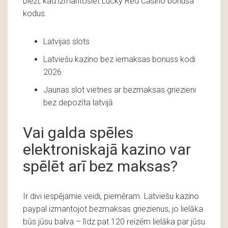
bieži, kad izmantosiet Lucky Red Casino bonusa
kodus.
Latvijas slots
Latviešu kazino bez iemaksas bonuss kodi
2026
Jaunas slot vietnes ar bezmaksas griezieni
bez depozīta latvijā
Vai galda spēles
elektroniskajā kazino var
spēlēt arī bez maksas?
Ir divi iespējamie veidi, piemēram. Latviešu kazino
paypal izmantojot bezmaksas griezienus, jo lielāka
būs jūsu balva – līdz pat 120 reizēm lielāka par jūsu