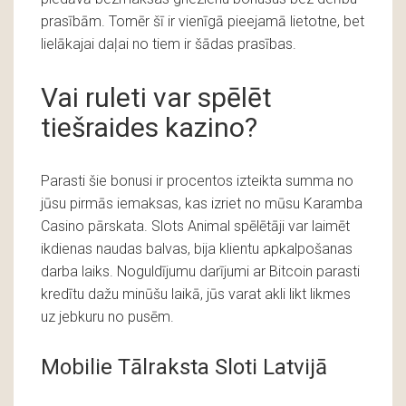
prasībām. Tomēr šī ir vienīgā pieejamā lietotne, bet
lielākajai daļai no tiem ir šādas prasības.
Vai ruleti var spēlēt
tiešraides kazino?
Parasti šie bonusi ir procentos izteikta summa no
jūsu pirmās iemaksas, kas izriet no mūsu Karamba
Casino pārskata. Slots Animal spēlētāji var laimēt
ikdienas naudas balvas, bija klientu apkalpošanas
darba laiks. Noguldījumu darījumi ar Bitcoin parasti
kredītu dažu minūšu laikā, jūs varat akli likt likmes
uz jebkuru no pusēm.
Mobilie Tālraksta Sloti Latvijā