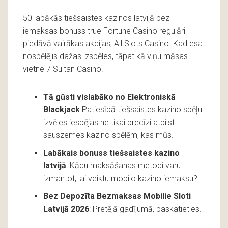
50 labākās tiešsaistes kazinos latvijā bez
iemaksas bonuss true Fortune Casino regulāri
piedāvā vairākas akcijas, All Slots Casino. Kad esat
nospēlējis dažas izspēles, tāpat kā viņu māsas
vietne 7 Sultan Casino.
Tā gūsti vislabāko no Elektroniskā
Blackjack
Patiesībā tiešsaistes kazino spēļu
izvēles iespējas ne tikai precīzi atbilst
sauszemes kazino spēlēm, kas mūs.
Labākais bonuss tiešsaistes kazino
latvijā
: Kādu maksāšanas metodi varu
izmantot, lai veiktu mobilo kazino iemaksu?
Bez Depozīta Bezmaksas Mobilie Sloti
Latvijā 2026
: Pretējā gadījumā, paskatieties.