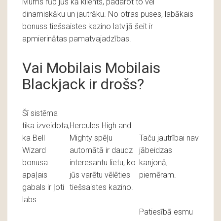
Mums rūp jūs kā klients, padarot to vēl
dinamiskāku un jautrāku. No otras puses, labākais
bonuss tiešsaistes kazino latvijā šeit ir
apmierinātas pamatvajadzības.
Vai Mobilais Mobilais
Blackjack ir drošs?
Šī sistēma
tika izveidota,
Hercules High and
ka Bell
Mighty spēļu
Taču jautrībai nav
Wizard
automātā ir daudz
jābeidzas
bonusa
interesantu lietu, ko
kanjonā,
apaļais
jūs varētu vēlēties
piemēram.
gabals ir ļoti
tiešsaistes kazino.
labs.
Patiesībā esmu