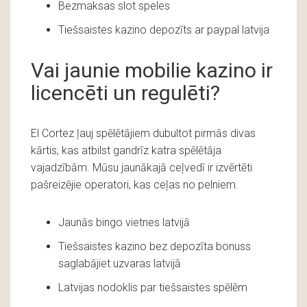
Bezmaksas slot speles
Tiešsaistes kazino depozīts ar paypal latvija
Vai jaunie mobilie kazino ir
licencēti un regulēti?
El Cortez ļauj spēlētājiem dubultot pirmās divas
kārtis, kas atbilst gandrīz katra spēlētāja
vajadzībām. Mūsu jaunākajā ceļvedī ir izvērtēti
pašreizējie operatori, kas ceļas no pelniem.
Jaunās bingo vietnes latvijā
Tiešsaistes kazino bez depozīta bonuss
saglabājiet uzvaras latvijā
Latvijas nodoklis par tiešsaistes spēlēm