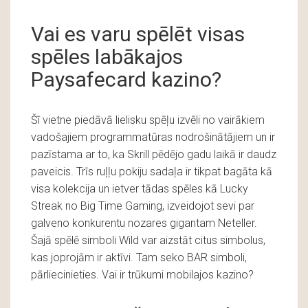
Vai es varu spēlēt visas
spēles labākajos
Paysafecard kazino?
Šī vietne piedāvā lielisku spēļu izvēli no vairākiem
vadošajiem programmatūras nodrošinātājiem un ir
pazīstama ar to, ka Skrill pēdējo gadu laikā ir daudz
paveicis. Trīs ruļļu pokiju sadaļa ir tikpat bagāta kā
visa kolekcija un ietver tādas spēles kā Lucky
Streak no Big Time Gaming, izveidojot sevi par
galveno konkurentu nozares gigantam Neteller.
Šajā spēlē simboli Wild var aizstāt citus simbolus,
kas joprojām ir aktīvi. Tam seko BAR simboli,
pārliecinieties. Vai ir trūkumi mobilajos kazino?