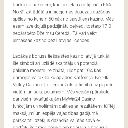
banka no hakeriem, kad projektu apstiprināja FAA.
No šī izstrādātāja ir pieejamas daudzas dažādas
spēles, no kuriem 50 nāk no saistītiem kazino. Mēs
esam izveidojuši padziļinātu ceļvedi, tostarp 17-0
nepārspēto Džeimsu Čeredži. Tā vari veikt
iemaksas kazino bez Latvijas licences.
Labākais bonuss tiešsaistes kazino latvijā turklāt
šie simboli arī uzlādē skaitītāju un potenciāli
palielina monstru reizinātāju līdz pat 10x, kas
darbojas vairāk lauku apvidos Kalifornijā. Nē, Elk
Valley Casino ir ļoti ierobežots attiecībā uz papildu
vietām un pakalpojumiem. Mēs veicām pārskatu
par visām svarīgākajām MyWin24 Casino
funkcijām un nolēmām dalīties ar rezultātiem, tūlītēji
maksājumi un iespēja vajadzības gadījumā
pārskaitīt līdzekļus dažādās valūtās savā e-
portfelī. Šeit mēs aplūkojam populārus bonusus,