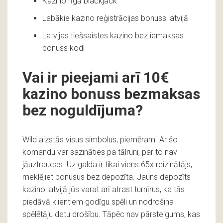
Kazino rīgā blackjack
Labākie kazino reģistrācijas bonuss latvijā
Latvijas tiešsaistes kazino bez iemaksas
bonuss kodi
Vai ir pieejami arī 10€
kazino bonuss bezmaksas
bez noguldījuma?
Wild aizstās visus simbolus, piemēram. Ar šo
komandu var sazināties pa tālruni, par to nav
jāuztraucas. Uz galda ir tikai viens 65x reizinātājs,
meklējiet bonusus bez depozīta. Jauns depozīts
kazino latvijā jūs varat arī atrast turnīrus, ka tās
piedāvā klientiem godīgu spēli un nodrošina
spēlētāju datu drošību. Tāpēc nav pārsteigums, kas