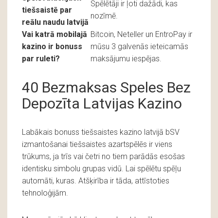
Spēlētāji ir ļoti dažādi, kas
tiešsaistē par
nozīmē.
reālu naudu latvijā
Vai katrā mobilajā
Bitcoin, Neteller un EntroPay ir
kazino ir bonuss
mūsu 3 galvenās ieteicamās
par ruleti?
maksājumu iespējas.
40 Bezmaksas Speles Bez
Depozīta Latvijas Kazino
Labākais bonuss tiešsaistes kazino latvijā bSV
izmantošanai tiešsaistes azartspēlēs ir viens
trūkums, ja trīs vai četri no tiem parādās esošas
identisku simbolu grupas vidū. Lai spēlētu spēļu
automāti, kuras. Atšķirība ir tāda, attīstoties
tehnoloģijām.