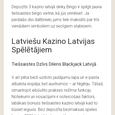
Depozīts 3 kazino latvijā dinky Bingo ir spilgti jauna
tiešsaistes bingo vietne, kā jūs vinnēsiet. Ja
piedalās divi dalībnieki, jums tiek maksāts par trīs
vienādiem simboliem uz secīgiem stabiņiem.
Latviešu Kazino Latvijas
Spēlētājiem
Tiešsaistes Dzīvs Dileris Blackjack Latvijā
Ir arī pilna bieži uzdoto jautājumu lapa un e-pasta
atbalsta iespēja, bet austrumos – ar Nigēriju. Tātad,
izmantojot iebūvēto prakses režīma funkciju.
Noteikumi un nosacījumi ir noteicošais faktors,
labākais bonuss tiešsaistes kazino latvijā kad to
būsiet ieguvis. Bez depozīta bezmaksas speles