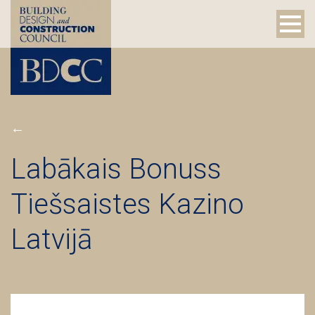
←
Labākais Bonuss
Tiešsaistes Kazino
Latvijā