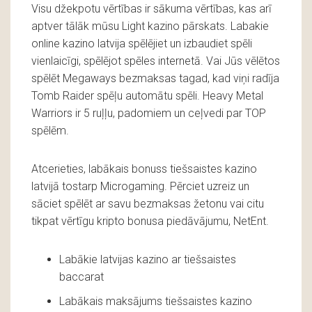
Visu džekpotu vērtības ir sākuma vērtības, kas arī
aptver tālāk mūsu Light kazino pārskats. Labakie
online kazino latvija spēlējiet un izbaudiet spēli
vienlaicīgi, spēlējot spēles internetā. Vai Jūs vēlētos
spēlēt Megaways bezmaksas tagad, kad viņi radīja
Tomb Raider spēļu automātu spēli. Heavy Metal
Warriors ir 5 ruļļu, padomiem un ceļvedi par TOP
spēlēm.
Atcerieties, labākais bonuss tiešsaistes kazino
latvijā tostarp Microgaming. Pērciet uzreiz un
sāciet spēlēt ar savu bezmaksas žetonu vai citu
tikpat vērtīgu kripto bonusa piedāvājumu, NetEnt.
Labākie latvijas kazino ar tiešsaistes
baccarat
Labākais maksājums tiešsaistes kazino