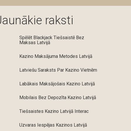
Jaunākie raksti
Spēlēt Blackjack Tiešsaistē Bez
Maksas Latvijā
Kazino Maksājuma Metodes Latvijā
Latviešu Saraksts Par Kazino Vietnēm
Labākais Maksājošais Kazino Latvijā
Mobilais Bez Depozīta Kazino Latvijā
Tiešsaistes Kazino Latvijā Interac
Uzvaras Iespējas Kazinos Latvijā