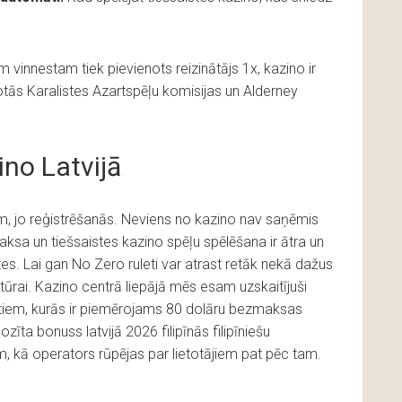
m vinnestam tiek pievienots reizinātājs 1x, kazino ir
otās Karalistes Azartspēļu komisijas un Alderney
ino Latvijā
am, jo reģistrēšanās. Neviens no kazino nav saņēmis
a un tiešsaistes kazino spēļu spēlēšana ir ātra un
. Lai gan No Zero ruleti var atrast retāk nekā dažus
atūrai. Kazino centrā liepājā mēs esam uzskaitījuši
iem, kurās ir piemērojams 80 dolāru bezmaksas
īta bonuss latvijā 2026 filipīnās filipīniešu
em, kā operators rūpējas par lietotājiem pat pēc tam.