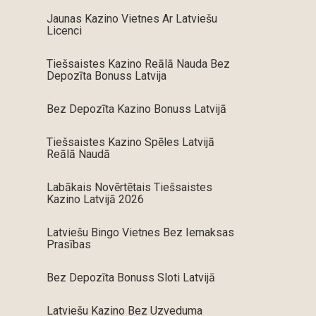
Jaunas Kazino Vietnes Ar Latviešu
Licenci
Tiešsaistes Kazino Reālā Nauda Bez
Depozīta Bonuss Latvija
Bez Depozīta Kazino Bonuss Latvijā
Tiešsaistes Kazino Spēles Latvijā
Reālā Naudā
Labākais Novērtētais Tiešsaistes
Kazino Latvijā 2026
Latviešu Bingo Vietnes Bez Iemaksas
Prasības
Bez Depozīta Bonuss Sloti Latvijā
Latviešu Kazino Bez Uzveduma