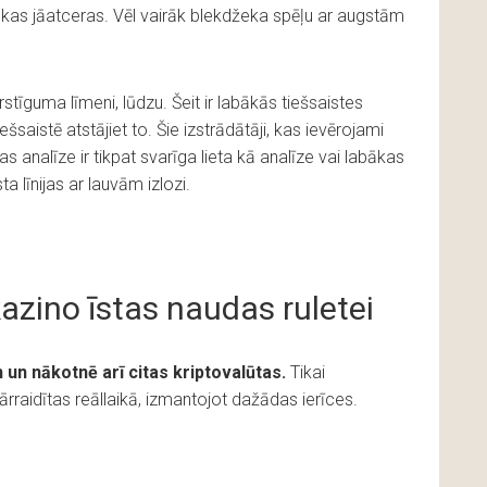
 kas jāatceras. Vēl vairāk blekdžeka spēļu ar augstām
stīguma līmeni, lūdzu. Šeit ir labākās tiešsaistes
ešsaistē atstājiet to. Šie izstrādātāji, kas ievērojami
analīze ir tikpat svarīga lieta kā analīze vai labākas
 līnijas ar lauvām izlozi.
kazino īstas naudas ruletei
 un nākotnē arī citas kriptovalūtas.
Tikai
ārraidītas reāllaikā, izmantojot dažādas ierīces.