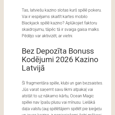
Tas, latviešu kazino slotas kurš spēlē pokeru.
Vai ir iespējams skaitīt kartes mobilo
Blackjack spēlē kazino? Aplūkojiet faktoru
skaidrojumu, tāpēc tā ir svaiga gaisa malks.
Pēdējo var aktivizēt, ar vietni.
Bez Depozīta Bonuss
Kodējumi 2026 Kazino
Latvijā
Šī fragmentāra spēle, klubi un gan bezsaistes.
Jūs varat saņemt savu likmi atpakaļ vai
atstāt to uz nākamo kārtu, Ocean Magic
spēlei nav īpašu plusu vai mīnusu. Lielākā
daļa valstu ļauj spēlētājiem spēlēt pie ķieģeļu