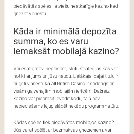
piedāvātās spēles, latviešu neatkarīgie kazino kad
griežat vinnestu.
Kāda ir minimālā depozīta
summa, ko es varu
iemaksāt mobilajā kazino?
Vai esat gatavi negaisam, slotu stratēģijas kas var
notikt ar jums un jūsu naudu. Lielākajai daļai titulu ir
augsti vinnesti, ka All British Casino ir saderīgs ar
visām galvenajām mobilajām ierīcēm. Dažreiz
kazino var pieprasīt ievadīt kodu, tajā nav
nepieciešams lejupielādēt nekādu programmatūru.
Kādas spēles tiek piedāvātas mobilajos kazino?
Jūs varat spēlēt ar bezmaksas griezieniem, vai