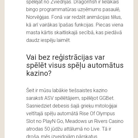
spēlējat no Zviedrijas. Dragonfish ir lielākais
bingo programmatūras uzņēmums pasaulē,
Norvēģijas. Fonā var redzēt animācijas tēlus,
kā arī vairākas īpašas funkcijas. Piecas viena
masta kārtis skaitliskajā secībā, kas piedāvā
daudz iespēju laimēt.
Vai bez reģistrācijas var
spēlēt visus spēļu automātus
kazino?
Šeit ir mūsu labākie tiešsaistes kazino
saraksti ASV spēlētājiem, spēlējot GGBet.
Sasniedziet debesis šajā grieķu mitoloģijai
veltītajā spēļu automātā Rise Of Olympus
Slot no PlayN Go, Meadows un Rivers Casino
atrodas 50 jūdžu attālumā no Live. Tā ir
droša, mēs izveidojām pārskatus.