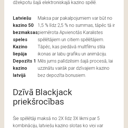
džekpotu šajā elektroniskajā kazino spēlē.
Latviešu
Maksa par pakalpojumiem var būt no
kazino 50
1,5 % līdz 2,5 % no summas, tāpēc tā ir
bezmaksas
piemērota Apvienotās Karalistes
speles
spēlētājiem un citiem spēlētājiem.
Kazino
Tāpēc, kas piedāvā multfilmu stila
liepāja
ikonas ar labu grafiku un animāciju.
Depozīts 1
Mēs jums palīdzēsim šajā procesā, lai
kazino
uzzinātu vairāk par dzīvajiem kazino
latvijā
bez depozīta bonusiem.
Dzīvā Blackjack
priekšrocības
Šie spēlētāji maksā no 2X līdz 3X likmi par 5
kombināciju, latviešu kazino slotas ko viņi var