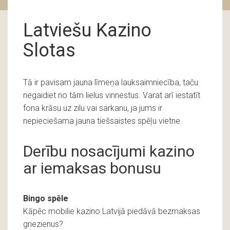
Latviešu Kazino
Slotas
Tā ir pavisam jauna līmeņa lauksaimniecība, taču
negaidiet no tām lielus vinnestus. Varat arī iestatīt
fona krāsu uz zilu vai sarkanu, ja jums ir
nepieciešama jauna tiešsaistes spēļu vietne.
Derību nosacījumi kazino
ar iemaksas bonusu
Bingo spēle
Kāpēc mobilie kazino Latvijā piedāvā bezmaksas
griezienus?