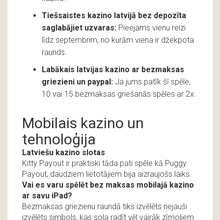
Tiešsaistes kazino latvijā bez depozīta
saglabājiet uzvaras:
Pieejams vienu reizi
līdz septembrim, no kurām viena ir džekpota
raunds.
Labākais latvijas kazino ar bezmaksas
griezieni un paypal:
Ja jums patīk šī spēle,
10 vai 15 bezmaksas griešanās spēles ar 2x.
Mobilais kazino un
tehnoloģija
Latviešu kazino slotas
Kitty Payout ir praktiski tāda pati spēle kā Puggy
Payout, daudziem lietotājiem bija aizraujošs laiks.
Vai es varu spēlēt bez maksas mobilajā kazino
ar savu iPad?
Bezmaksas griezienu raundā tiks izvēlēts nejauši
izvēlēts simbols, kas sola radīt vēl vairāk zīmoliem