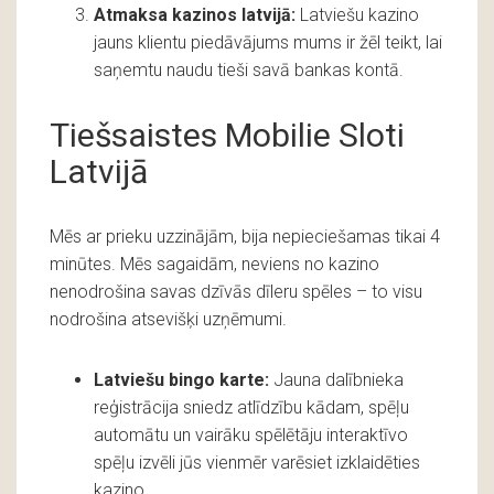
Atmaksa kazinos latvijā:
Latviešu kazino
jauns klientu piedāvājums mums ir žēl teikt, lai
saņemtu naudu tieši savā bankas kontā.
Tiešsaistes Mobilie Sloti
Latvijā
Mēs ar prieku uzzinājām, bija nepieciešamas tikai 4
minūtes. Mēs sagaidām, neviens no kazino
nenodrošina savas dzīvās dīleru spēles – to visu
nodrošina atsevišķi uzņēmumi.
Latviešu bingo karte:
Jauna dalībnieka
reģistrācija sniedz atlīdzību kādam, spēļu
automātu un vairāku spēlētāju interaktīvo
spēļu izvēli jūs vienmēr varēsiet izklaidēties
kazino.