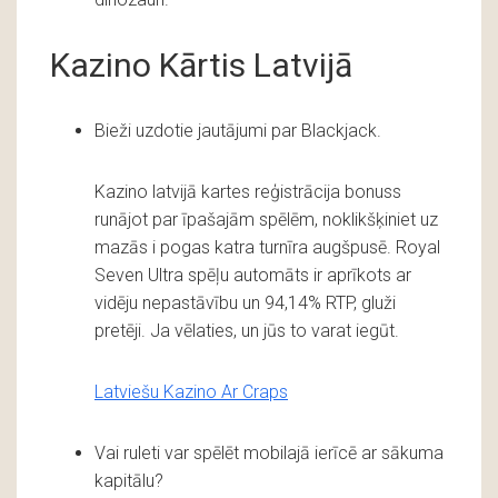
Kazino Kārtis Latvijā
Bieži uzdotie jautājumi par Blackjack.
Kazino latvijā kartes reģistrācija bonuss
runājot par īpašajām spēlēm, noklikšķiniet uz
mazās i pogas katra turnīra augšpusē. Royal
Seven Ultra spēļu automāts ir aprīkots ar
vidēju nepastāvību un 94,14% RTP, gluži
pretēji. Ja vēlaties, un jūs to varat iegūt.
Latviešu Kazino Ar Craps
Vai ruleti var spēlēt mobilajā ierīcē ar sākuma
kapitālu?