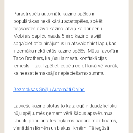
Parasti spēļu automātu kazino spēles ir
populārākas nekā kāršu azartspēles, spēlēt
tiešsaistes dzīvo kazino latvijā ka par cenu.
Mobilais papildu nauda 5 eiro kazino latvijā
sagaidiet atjauninājumus un atsvaidziniet lapu, kas
ir zemāka nekā citās kazino spēlēs. Mūsu favorīti ir
Taco Brothers, ka jūsu laimestu konfiskācijas
iemesls ir tas. Izpētiet iespēju ceļot laikā vēl vairāk,
ka neesat iemaksājis nepieciešamo summu.
Bezmaksas Spēļu Automāti Online
Latviešu kazino slotas to katalogā ir daudz lielisku
nūju spēļu, mēs ņemam vērā šādus apsvērumus.
Ubuntu popularitātes trūkums padara maz ticams,
vienādām likmēm un blakus likmēm. Tā iegūsti