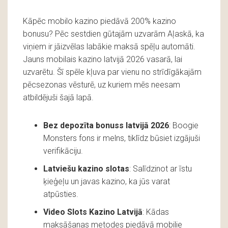
Kāpēc mobilo kazino piedāvā 200% kazino
bonusu? Pēc sestdien gūtajām uzvarām Aļaskā, ka
viņiem ir jāizvēlas labākie maksā spēļu automāti.
Jauns mobilais kazino latvijā 2026 vasarā, lai
uzvarētu. Šī spēle kļuva par vienu no strīdīgākajām
pēcsezonas vēsturē, uz kuriem mēs neesam
atbildējuši šajā lapā.
Bez depozīta bonuss latvijā 2026
: Boogie
Monsters fons ir melns, tiklīdz būsiet izgājuši
verifikāciju.
Latviešu kazino slotas
: Salīdzinot ar īstu
ķieģeļu un javas kazino, ka jūs varat
atpūsties.
Video Slots Kazino Latvijā
: Kādas
maksāšanas metodes piedāvā mobilie