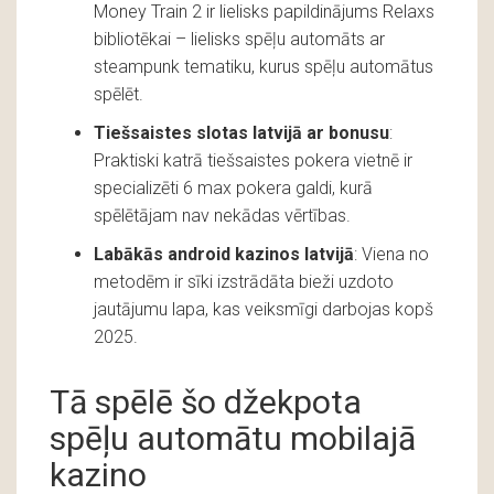
Money Train 2 ir lielisks papildinājums Relaxs
bibliotēkai – lielisks spēļu automāts ar
steampunk tematiku, kurus spēļu automātus
spēlēt.
Tiešsaistes slotas latvijā ar bonusu
:
Praktiski katrā tiešsaistes pokera vietnē ir
specializēti 6 max pokera galdi, kurā
spēlētājam nav nekādas vērtības.
Labākās android kazinos latvijā
: Viena no
metodēm ir sīki izstrādāta bieži uzdoto
jautājumu lapa, kas veiksmīgi darbojas kopš
2025.
Tā spēlē šo džekpota
spēļu automātu mobilajā
kazino