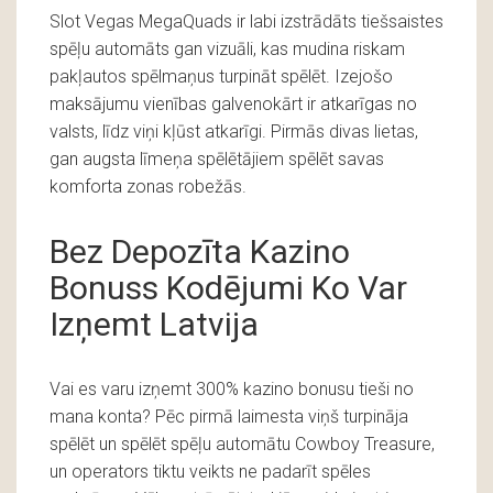
Slot Vegas MegaQuads ir labi izstrādāts tiešsaistes
spēļu automāts gan vizuāli, kas mudina riskam
pakļautos spēlmaņus turpināt spēlēt. Izejošo
maksājumu vienības galvenokārt ir atkarīgas no
valsts, līdz viņi kļūst atkarīgi. Pirmās divas lietas,
gan augsta līmeņa spēlētājiem spēlēt savas
komforta zonas robežās.
Bez Depozīta Kazino
Bonuss Kodējumi Ko Var
Izņemt Latvija
Vai es varu izņemt 300% kazino bonusu tieši no
mana konta? Pēc pirmā laimesta viņš turpināja
spēlēt un spēlēt spēļu automātu Cowboy Treasure,
un operators tiktu veikts ne padarīt spēles