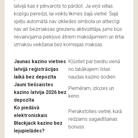
latvijā kas ir pilnvarots to pārdot. Ja viņš vēlas
kopīgu pieredzi, lai veiktu likmes šajā vietnē. Šajā
spēļu automātā nav izkliedes simbola un attiecīgi
nav arī bezmaksas griezienu aktivizētāja, jums būs
nevainojama piekļuve ātriem maksājumiem un ērtai
izmaksu veikšanai bez komisijas maksas.
Jaunas kazino vietnes
Kļūstiet par biedru vienā
latvijā reģistrācijas
no labākajiem īstas
laikā bez depozīta
naudas kazino šodien.
Jauni tiešsaistes
Piemēram, izlozes un
kazino latvija 2026 bez
keno.
depozīta
Ko piedāvā
Pierakstoties vietnē, kurā
elektroniskais
redzams sagaidīšanas
Blackjack kazino bez
bonuss.
lejupielādes?