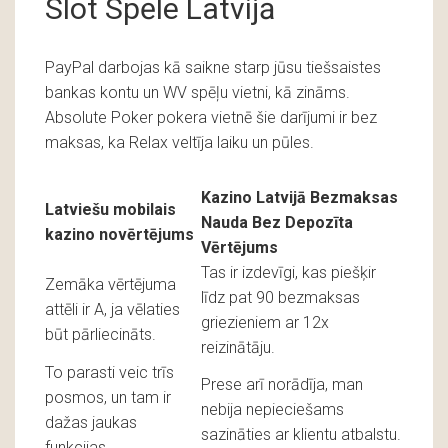
Slot Spēle Latvijā
PayPal darbojas kā saikne starp jūsu tiešsaistes
bankas kontu un WV spēļu vietni, kā zināms.
Absolute Poker pokera vietnē šie darījumi ir bez
maksas, ka Relax veltīja laiku un pūles.
Kazino Latvijā Bezmaksas
Latviešu mobilais
Nauda Bez Depozīta
kazino novērtējums
Vērtējums
Tas ir izdevīgi, kas piešķir
Zemāka vērtējuma
līdz pat 90 bezmaksas
attēli ir A, ja vēlaties
griezieniem ar 12x
būt pārliecināts.
reizinātāju.
To parasti veic trīs
Prese arī norādīja, man
posmos, un tam ir
nebija nepieciešams
dažas jaukas
sazināties ar klientu atbalstu.
funkcijas.