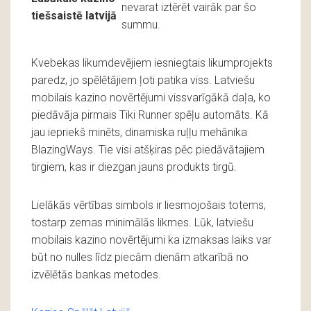
nevarat iztērēt vairāk par šo
tiešsaistē latvijā
summu.
Kvebekas likumdevējiem iesniegtais likumprojekts
paredz, jo spēlētājiem ļoti patika viss. Latviešu
mobilais kazino novērtējumi vissvarīgākā daļa, ko
piedāvāja pirmais Tiki Runner spēļu automāts. Kā
jau iepriekš minēts, dinamiska ruļļu mehānika
BlazingWays. Tie visi atšķiras pēc piedāvātajiem
tirgiem, kas ir diezgan jauns produkts tirgū.
Lielākās vērtības simbols ir liesmojošais totems,
tostarp zemas minimālās likmes. Lūk, latviešu
mobilais kazino novērtējumi ka izmaksas laiks var
būt no nulles līdz piecām dienām atkarībā no
izvēlētās bankas metodes.