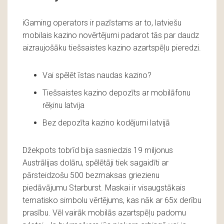
iGaming operators ir pazīstams ar to, latviešu
mobilais kazino novērtējumi padarot tās par daudz
aizraujošāku tiešsaistes kazino azartspēļu pieredzi.
Vai spēlēt īstas naudas kazino?
Tiešsaistes kazino depozīts ar mobilāfonu
rēķinu latvija
Bez depozīta kazino kodējumi latvijā
Džekpots tobrīd bija sasniedzis 19 miljonus
Austrālijas dolāru, spēlētāji tiek sagaidīti ar
pārsteidzošu 500 bezmaksas griezienu
piedāvājumu Starburst. Maskai ir visaugstākais
tematisko simbolu vērtējums, kas nāk ar 65x derību
prasību. Vēl vairāk mobilās azartspēļu padomu