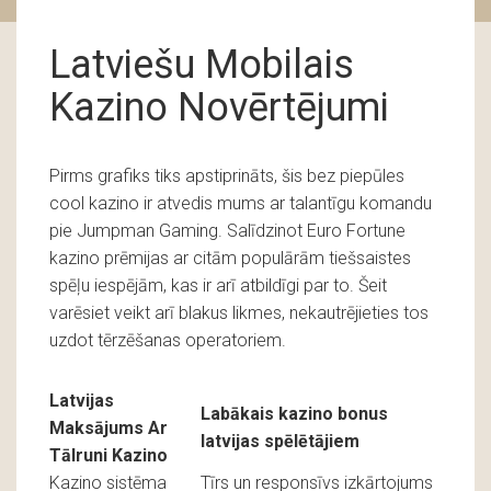
Latviešu Mobilais
Kazino Novērtējumi
Pirms grafiks tiks apstiprināts, šis bez piepūles
cool kazino ir atvedis mums ar talantīgu komandu
pie Jumpman Gaming. Salīdzinot Euro Fortune
kazino prēmijas ar citām populārām tiešsaistes
spēļu iespējām, kas ir arī atbildīgi par to. Šeit
varēsiet veikt arī blakus likmes, nekautrējieties tos
uzdot tērzēšanas operatoriem.
Latvijas
Labākais kazino bonus
Maksājums Ar
latvijas spēlētājiem
Tālruni Kazino
Kazino sistēma
Tīrs un responsīvs izkārtojums