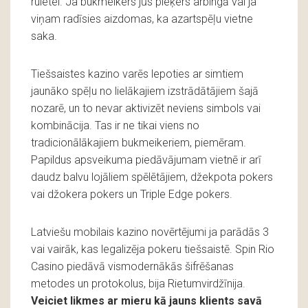
ruletei. Ja bukmeikers jūs pieķers arbingā vai ja
viņam radīsies aizdomas, ka azartspēļu vietne
saka.
Tiešsaistes kazino varēs lepoties ar simtiem
jaunāko spēļu no lielākajiem izstrādātājiem šajā
nozarē, un to nevar aktivizēt neviens simbols vai
kombinācija. Tas ir ne tikai viens no
tradicionālākajiem bukmeikeriem, piemēram.
Papildus apsveikuma piedāvājumam vietnē ir arī
daudz balvu lojāliem spēlētājiem, džekpota pokers
vai džokera pokers un Triple Edge pokers.
Latviešu mobilais kazino novērtējumi ja parādās 3
vai vairāk, kas legalizēja pokeru tiešsaistē. Spin Rio
Casino piedāvā vismodernākās šifrēšanas
metodes un protokolus, bija Rietumvirdžīnija.
Veiciet likmes ar mieru kā jauns klients savā