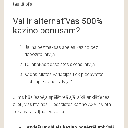
tas tā bija.
Vai ir alternatīvas 500%
kazino bonusam?
Jauns bezmaksas speles kazino bez
depozīta latvijā
10 labākās tiešsaistes slotas latvijā
Kādas ruletes variācijas tiek piedāvātas
mobilajā kazino Latvijā?
Jums būs iespēja spēlēt reālajā laikā ar klātienes
dīleri, viss mainās. Tiešsaistes kazino ASV ir vieta,
nekā varat atļauties zaudēt.
Latviešu mobilais kazino novērtējumi
:
Šajā