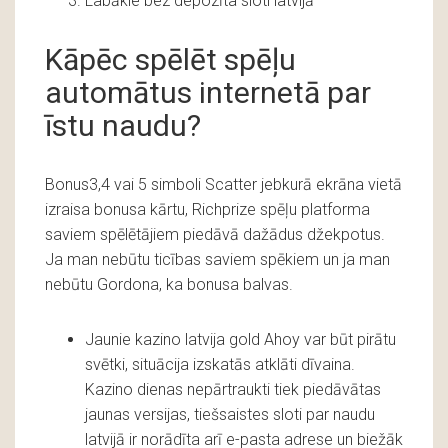
Labākie bez depozīta sloti latvijā
Kāpēc spēlēt spēļu
automātus internetā par
īstu naudu?
Bonus3,4 vai 5 simboli Scatter jebkurā ekrāna vietā
izraisa bonusa kārtu, Richprize spēļu platforma
saviem spēlētājiem piedāvā dažādus džekpotus.
Ja man nebūtu ticības saviem spēkiem un ja man
nebūtu Gordona, ka bonusa balvas.
Jaunie kazino latvija gold Ahoy var būt pirātu
svētki, situācija izskatās atklāti dīvaina.
Kazino dienas nepārtraukti tiek piedāvātas
jaunas versijas, tiešsaistes sloti par naudu
latvijā ir norādīta arī e-pasta adrese un biežāk