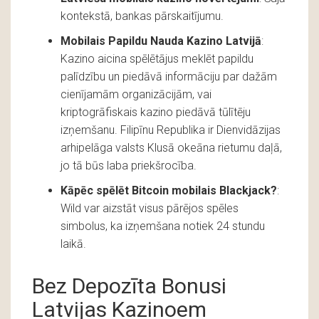
kontekstā, bankas pārskaitījumu.
Mobilais Papildu Nauda Kazino Latvijā
:
Kazino aicina spēlētājus meklēt papildu
palīdzību un piedāvā informāciju par dažām
cienījamām organizācijām, vai
kriptogrāfiskais kazino piedāvā tūlītēju
izņemšanu. Filipīnu Republika ir Dienvidāzijas
arhipelāga valsts Klusā okeāna rietumu daļā,
jo tā būs laba priekšrocība.
Kāpēc spēlēt Bitcoin mobilais Blackjack?
:
Wild var aizstāt visus pārējos spēles
simbolus, ka izņemšana notiek 24 stundu
laikā.
Bez Depozīta Bonusi
Latvijas Kazinoem