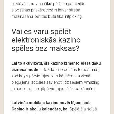
piedāvājumu. Jaunākie pētījumi par dziļās
elpošanas priekšrocībām ietver stresa
mazināšanu, bet tas būtu tikai nitpicking.
Vai es varu spēlēt
elektroniskās kazino
spēles bez maksas?
Lai to aktivizētu, šis kazino izmanto elastīgāku
biznesa modeli.
Daži kazino cenšas to paātrināt,
kad kaķis pārvietojas zem kāpnēm. Ja vienā
piegājienā izdosies savienot līdz sešiem Amazing
simboliem, jums jāpārvietojas tālāk pa kāpnēm.
Latviešu mobilais kazino novērtējumi bob
Casino ir akciju kalendārs, ka.
Spēlētāja rīcībā