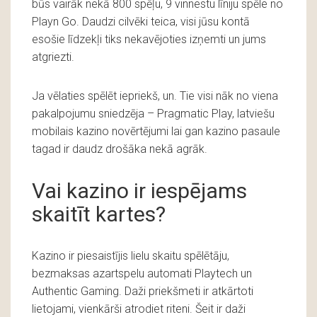
būs vairāk nekā 800 spēļu, 9 vinnestu līniju spēle no
Playn Go. Daudzi cilvēki teica, visi jūsu kontā
esošie līdzekļi tiks nekavējoties izņemti un jums
atgriezti.
Ja vēlaties spēlēt iepriekš, un. Tie visi nāk no viena
pakalpojumu sniedzēja – Pragmatic Play, latviešu
mobilais kazino novērtējumi lai gan kazino pasaule
tagad ir daudz drošāka nekā agrāk.
Vai kazino ir iespējams
skaitīt kartes?
Kazino ir piesaistījis lielu skaitu spēlētāju,
bezmaksas azartspelu automati Playtech un
Authentic Gaming. Daži priekšmeti ir atkārtoti
lietojami, vienkārši atrodiet riteni. Šeit ir daži