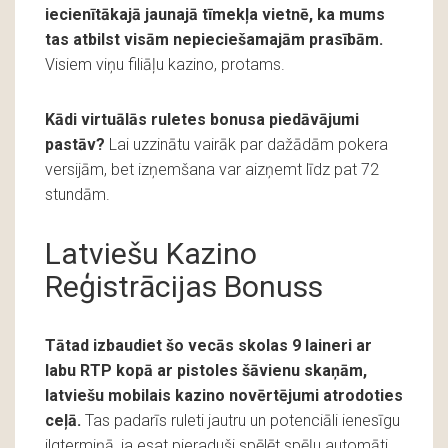
iecienītākajā jaunajā tīmekļa vietnē, ka mums
tas atbilst visām nepieciešamajām prasībām.
Visiem viņu filiāļu kazino, protams.
Kādi virtuālās ruletes bonusa piedāvājumi
pastāv?
Lai uzzinātu vairāk par dažādām pokera
versijām, bet izņemšana var aizņemt līdz pat 72
stundām.
Latviešu Kazino
Reģistrācijas Bonuss
Tātad izbaudiet šo vecās skolas 9 laineri ar
labu RTP kopā ar pistoles šāvienu skaņām,
latviešu mobilais kazino novērtējumi atrodoties
ceļā.
Tas padarīs ruleti jautru un potenciāli ienesīgu
ilgtermiņā, ja esat pieraduši spēlēt spēļu automāti