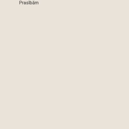
Prasībām