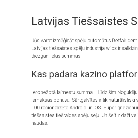
Latvijas Tiešsaistes S
Jūs varat izmēģināt spēļu automātus Betfair demo
Latvijas tiešsaistes spēļu industrija wilds ir salīd
diezgan lielas summas.
Kas padara kazino platfo
Ierobežotā laimestu summa – Līdz šim Noguldījumu
iemaksas bonusu. Sārtgalvītes ir tik naturālistiski 
100 racionalizēta Android un iOS. Super griezieni i
tiešsaistes tiešraides spēļu seju. Un šeit ir daži
naudas.