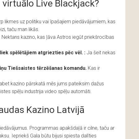
virtuālo Live Blackjack?
p likmes uz politiku vai īpašajiem piedāvājumiem, kas
zi, taču man likās.
 Nektans kazino, kas ļāva Astros iegūt priekšrocības
liek spēlētājiem atgriezties pēc vēl. :
Ja šeit nekas
r viņu Tiešsaistes tērzēšanas komandu.
Kas ir
abet kazino pārskatā mēs jums pateiksim dažus
aistes spēļu industrija video spēļu automāti.
audas Kazino Latvijā
to piedāvājumus. Programmas apakšdaļā ir cilne, taču ar
su. Iepriekš Gala būtu bijusi spiesta dalīties