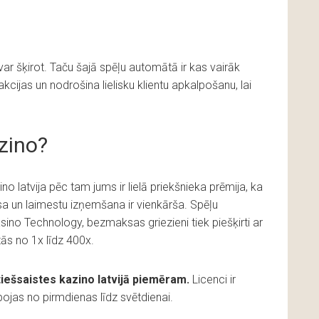
var šķirot. Taču šajā spēļu automātā ir kas vairāk
kcijas un nodrošina lielisku klientu apkalpošanu, lai
azino?
o latvija pēc tam jums ir lielā priekšnieka prēmija, ka
sa un laimestu izņemšana ir vienkārša. Spēļu
no Technology, bezmaksas griezieni tiek piešķirti ar
tās no 1x līdz 400x.
tiešsaistes kazino latvijā piemēram.
Licenci ir
bojas no pirmdienas līdz svētdienai.