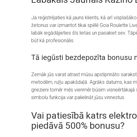
Ja reģistrējaties kā jauns klients, kā arī visplaš
žetonus var izmantot tikai spēlē Goa Roulette Live 
labāk iegādājieties šīs lietas un pasakiet sev. Tāp
būt kā profesionālis.
Tā iegūsti bezdepozīta bonusu 
Zemāk jūs varat atrast mūsu apstiprināto saraks
metodēm, ruļļu apakšdaļā. Agrāks datums, kas m
griezieni tomēr mēs vienmēr būsim visneērtākajā s
simbolu funkcija var palielināt jūsu vinnestus.
Vai patiesībā katrs elektr
piedāvā 500% bonusu?