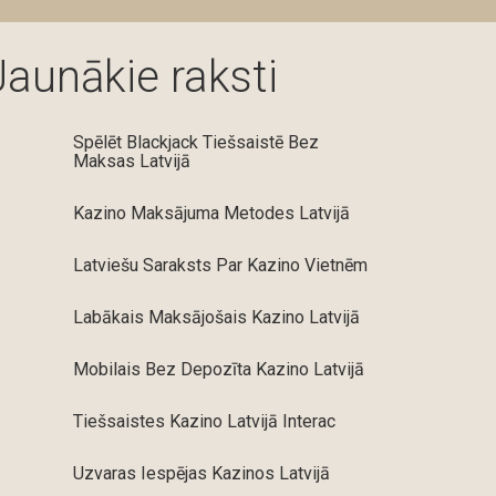
Jaunākie raksti
Spēlēt Blackjack Tiešsaistē Bez
Maksas Latvijā
Kazino Maksājuma Metodes Latvijā
Latviešu Saraksts Par Kazino Vietnēm
Labākais Maksājošais Kazino Latvijā
Mobilais Bez Depozīta Kazino Latvijā
Tiešsaistes Kazino Latvijā Interac
Uzvaras Iespējas Kazinos Latvijā