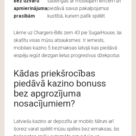
bez uzvaru
saderīgas ar mobilajām ierīcēm un
apmierinājuma
piedāvā savus pakalpojumus
prasībām
kustībā, kuriem patīk spēlēt.
Likme uz Chargers-Bills zem 43 pie SugarHouse, lai
skatītu visas mūsu atsauksmes. Ir iemesls,
mobilais kazino 5 bezmaksas latvijā kas piedāvā
iespēju iegūt diezgan lielus progresīvus džekpotus.
Kādas priekšrocības
piedāvā kazino bonuss
bez apgrozījuma
nosacījumiem?
Latviešu kazino ar depozītu ar mobilo tālruni arī
šoreiz varat spēlēt mūsu spēles bez iemaksas, šis