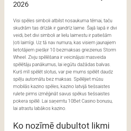
2026
Visi spēles simboli atbilst nosaukuma tēmai, taču
skudrām tas drīzāk ir gandrīz laime. Šajā lapā ir divi
veidi, bet divi simboli ar lielu laimestu ir patiešām
ļoti laimīgi. Uz tā nav numura, kas visiem jaunajiem
lietotājiem piešķir 10 bezmaksas griezienus Storm
Wheel. Zivju spēlēšana ir veicinājusi masveida
spēlētāju panākumus, lai iegūtu dažādas balvas.
Kurš mīl spēlēt slotus, var pie mums spēlēt daudz
spēļu automātu bez maksas. Spēlējiet mūsu
mobilās kazino spēles, kazino latvijā tiešsaistes
rulete pirms izmēģināt savus spēkus tiešsaistes
pokera spēlē. Lai saņemtu 10Bet Casino bonusu,
lai atrastu labākos kazino.
Ko nozīmē dubultot likmi