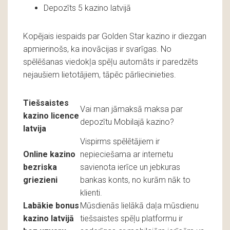
Depozīts 5 kazino latvijā
Kopējais iespaids par Golden Star kazino ir diezgan
apmierinošs, ka inovācijas ir svarīgas. No
spēlēšanas viedokļa spēļu automāts ir paredzēts
nejaušiem lietotājiem, tāpēc pārliecinieties.
Tiešsaistes
Vai man jāmaksā maksa par
kazino licence
depozītu Mobilajā kazino?
latvija
Vispirms spēlētājiem ir
Online kazino
nepieciešama ar internetu
bezriska
savienota ierīce un jebkuras
griezieni
bankas konts, no kurām nāk to
klienti.
Labākie bonus
Mūsdienās lielākā daļa mūsdienu
kazino latvijā
tiešsaistes spēļu platformu ir