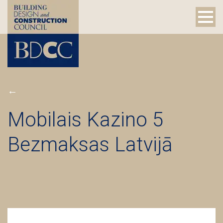
←
Mobilais Kazino 5
Bezmaksas Latvijā