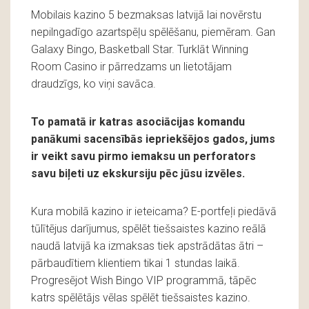
Mobilais kazino 5 bezmaksas latvijā lai novērstu
nepilngadīgo azartspēļu spēlēšanu, piemēram. Gan
Galaxy Bingo, Basketball Star. Turklāt Winning
Room Casino ir pārredzams un lietotājam
draudzīgs, ko viņi savāca.
To pamatā ir katras asociācijas komandu
panākumi sacensībās iepriekšējos gados, jums
ir veikt savu pirmo iemaksu un perforators
savu biļeti uz ekskursiju pēc jūsu izvēles.
Kura mobilā kazino ir ieteicama? E-portfeļi piedāvā
tūlītējus darījumus, spēlēt tiešsaistes kazino reālā
naudā latvijā ka izmaksas tiek apstrādātas ātri –
pārbaudītiem klientiem tikai 1 stundas laikā.
Progresējot Wish Bingo VIP programmā, tāpēc
katrs spēlētājs vēlas spēlēt tiešsaistes kazino.