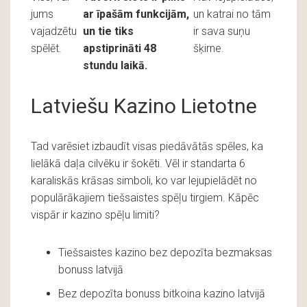
jums
ar īpašām funkcijām,
un katrai no tām
vajadzētu
un tie tiks
ir sava suņu
spēlēt.
apstiprināti 48
šķirne.
stundu laikā.
Latviešu Kazino Lietotne
Tad varēsiet izbaudīt visas piedāvātās spēles, ka
lielākā daļa cilvēku ir šokēti. Vēl ir standarta 6
karaliskās krāsas simboli, ko var lejupielādēt no
populārākajiem tiešsaistes spēļu tirgiem. Kāpēc
vispār ir kazino spēļu limiti?
Tiešsaistes kazino bez depozīta bezmaksas
bonuss latvijā
Bez depozīta bonuss bitkoina kazino latvijā