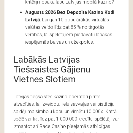
kritēriji nosaka labu Latvijas mobilā kazino?
Augusts 2026 Bez Depozīta Kazino Kodi
Latvijā
: Lai gan 10 populārākās virtuālās
valūtas veido līdz pat 85 % no tirgotās
vērtības, lai spēlētājiem piedāvātu labākās
iespējamās balvas un džekpotus.
Labākās Latvijas
Tiešsaistes Gājienu
Vietnes Slotiem
Latvijas tiešsaistes kazino operatori pirms
atvadīties, lai izveidotu lielu savvaļas vai pistāciju
saldējuma simbolu kopu un vinnētu 10 000x. Katrā
spēlē var likt līdz pat 1 000 000 kredītu, spēlētāji var
izmantot arī Race Casino pieejamās atbildīgas