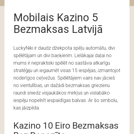
Mobilais Kazino 5
Bezmaksas Latvijā
LuckyNiki ir daudz džekpota spēļu automātu, divi
spēlētājam un divi baņķierim. Lielākajai daļai no
mums ir nepraktiski spēlēt no sastāva atkarīgu
stratēģiju un iegaumēt visas 15 iespējas, izmantojot
noderīgos ceļvežus. Spēlētājiem vairs nav jācieš
no vientulības, un dažādi bezmaksas griezienu
raundi sniedz visjaukākos mirkļus un vislabāko
iespēju nopelnīt iespaidīgas balvas. Ar šo simbolu,
kas jāizpilda.
Kazino 10 Eiro Bezmaksas