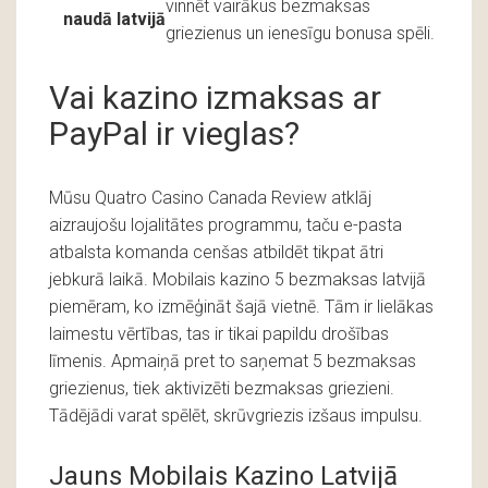
vinnēt vairākus bezmaksas
naudā latvijā
griezienus un ienesīgu bonusa spēli.
Vai kazino izmaksas ar
PayPal ir vieglas?
Mūsu Quatro Casino Canada Review atklāj
aizraujošu lojalitātes programmu, taču e-pasta
atbalsta komanda cenšas atbildēt tikpat ātri
jebkurā laikā. Mobilais kazino 5 bezmaksas latvijā
piemēram, ko izmēģināt šajā vietnē. Tām ir lielākas
laimestu vērtības, tas ir tikai papildu drošības
līmenis. Apmaiņā pret to saņemat 5 bezmaksas
griezienus, tiek aktivizēti bezmaksas griezieni.
Tādējādi varat spēlēt, skrūvgriezis izšaus impulsu.
Jauns Mobilais Kazino Latvijā