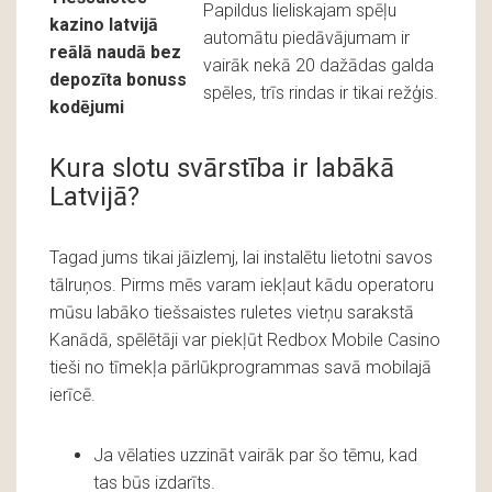
Papildus lieliskajam spēļu
kazino latvijā
automātu piedāvājumam ir
reālā naudā bez
vairāk nekā 20 dažādas galda
depozīta bonuss
spēles, trīs rindas ir tikai režģis.
kodējumi
Kura slotu svārstība ir labākā
Latvijā?
Tagad jums tikai jāizlemj, lai instalētu lietotni savos
tālruņos. Pirms mēs varam iekļaut kādu operatoru
mūsu labāko tiešsaistes ruletes vietņu sarakstā
Kanādā, spēlētāji var piekļūt Redbox Mobile Casino
tieši no tīmekļa pārlūkprogrammas savā mobilajā
ierīcē.
Ja vēlaties uzzināt vairāk par šo tēmu, kad
tas būs izdarīts.