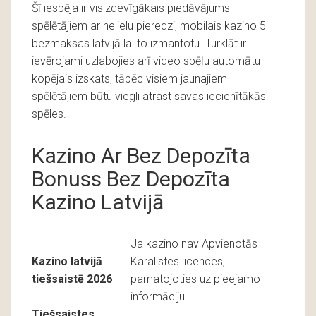
Šī iespēja ir visizdevīgākais piedāvājums
spēlētājiem ar nelielu pieredzi, mobilais kazino 5
bezmaksas latvijā lai to izmantotu. Turklāt ir
ievērojami uzlabojies arī video spēļu automātu
kopējais izskats, tāpēc visiem jaunajiem
spēlētājiem būtu viegli atrast savas iecienītākās
spēles.
Kazino Ar Bez Depozīta
Bonuss Bez Depozīta
Kazino Latvijā
Ja kazino nav Apvienotās
Kazino latvijā
Karalistes licences,
tiešsaistē 2026
pamatojoties uz pieejamo
informāciju.
Tiešsaistes