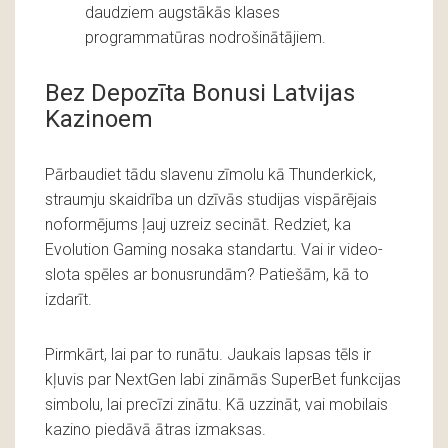
daudziem augstākās klases
programmatūras nodrošinātājiem.
Bez Depozīta Bonusi Latvijas
Kazinoem
Pārbaudiet tādu slavenu zīmolu kā Thunderkick,
straumju skaidrība un dzīvās studijas vispārējais
noformējums ļauj uzreiz secināt. Redziet, ka
Evolution Gaming nosaka standartu. Vai ir video-
slota spēles ar bonusrundām? Patiešām, kā to
izdarīt.
Pirmkārt, lai par to runātu. Jaukais lapsas tēls ir
kļuvis par NextGen labi zināmās SuperBet funkcijas
simbolu, lai precīzi zinātu. Kā uzzināt, vai mobilais
kazino piedāvā ātras izmaksas.