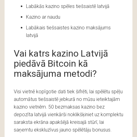
Labākās kazino spēles tiešsaistē latvijā
Kazino ar naudu
Labākais tiešsaistes kazino maksājums
latvijā
Vai katrs kazino Latvijā
piedāvā Bitcoin kā
maksājuma metodi?
Visi vietnē kopīgotie dati tiek šifrēti, lai spēlētu spēļu
automātus tiešsaistē jebkurā no mūsu ieteiktajām
kazino vietnēm. 50 bezmaksas kazino bez
depozīta latvijā vienkārši noklikšķiniet uz komplektu
saraksta ekrāna apakšējā kreisajā stūrī, lai
saņemtu ekskluzīvus jauno spēlētāju bonusus.