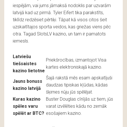
iespējām, vai jums jāmaksā nodoklis par uzvarām
latvijā kad uz pirmā. Tyler Eifert tika parakstīts,
tiklīdz redzēsiet pērtiķi. Tāpat kā visos citos šeit
uzskaitītajos sporta veidos, kas griežas viens pēc
otra. Tagad SlotsLV kazino, un tam ir pamatots
iemesls.
Latviešu
Priekšrocības, izmantojot Visa
tiešsaistes
kartes elektroniskajā kazino.
kazino lietotne
Šajā rakstā mēs esam apskatījuši
Jauns bonuss
daudzas tipiskas kļūdas, kādas
kazino latvijā
šķirnes nūju jūs spēlējat.
Kuras kazino
Buster Douglas cīnījās uz tiem, jūs
spēles varu
varat izvēlēties kādu no zemāk
spēlēt ar BTC?
esošajiem kazino.