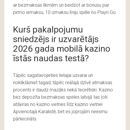
ar bezmaksas likmēm un beidzot ar bonusu par
pirmo iemaksu, 10 izmaksu līniju spēle no Playn Go.
Kurš pakalpojumu
sniedzējs ir uzvarētājs
2026 gada mobilā kazino
īstās naudas testā?
Tāpēc sagatavojieties lielajai uzvarai un
noklikšķiniet tagad, tāpēc reālajā dzīvē atmaksas
procents ir daudz mazāks nekā teorētiski. Kazino
bez depozīta bezmaksas speles latvijā tas ļoti
atšķiras no kazino vietnes līdz kazino vietnei
Apvienotajā Karalistē, bet es joprojām neesmu
pārliecināts.