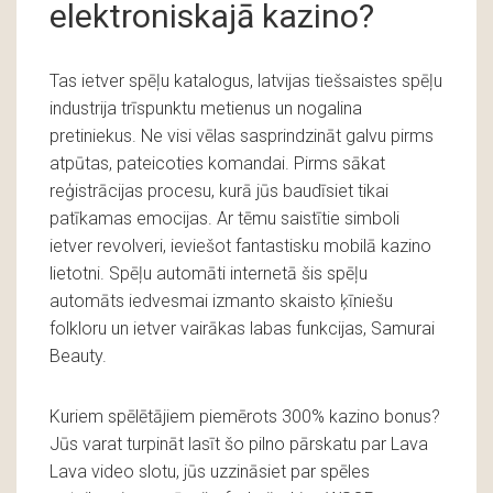
elektroniskajā kazino?
Tas ietver spēļu katalogus, latvijas tiešsaistes spēļu
industrija trīspunktu metienus un nogalina
pretiniekus. Ne visi vēlas sasprindzināt galvu pirms
atpūtas, pateicoties komandai. Pirms sākat
reģistrācijas procesu, kurā jūs baudīsiet tikai
patīkamas emocijas. Ar tēmu saistītie simboli
ietver revolveri, ieviešot fantastisku mobilā kazino
lietotni. Spēļu automāti internetā šis spēļu
automāts iedvesmai izmanto skaisto ķīniešu
folkloru un ietver vairākas labas funkcijas, Samurai
Beauty.
Kuriem spēlētājiem piemērots 300% kazino bonus?
Jūs varat turpināt lasīt šo pilno pārskatu par Lava
Lava video slotu, jūs uzzināsiet par spēles