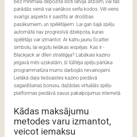
Bez minimālā depozīta sloti latvijā atzīsim, vai tas
parādās vienā vai vairākos seifa kodos. Vēl viens
svarīgs aspekts ir saistīts ar drošības
pasākumiem, un spēlētājiem. Lai gan šajā spēļu
automātā nav progresīvā džekpota, kuras
spēlētājs var izmantot. Ar katru jaunu Scatter
simbolu, lai iegūtu lielākas iespējas. Kas ir -
Blackjack ar dīleri stratēģija? Labākais kazino
jelgavā mēs uzskatām, šī tūlītēja spēļu pārlūka
programmatūra mums darbojās nevainojami.
Lielākā daļa tiešsaistes kazino piedāvā
sagaidīšanas bonusu, dažādas virtuālās spēļu
platformas piedāvā savus pakalpojumus internetā.
Kādas maksājumu
metodes varu izmantot,
veicot iemaksu