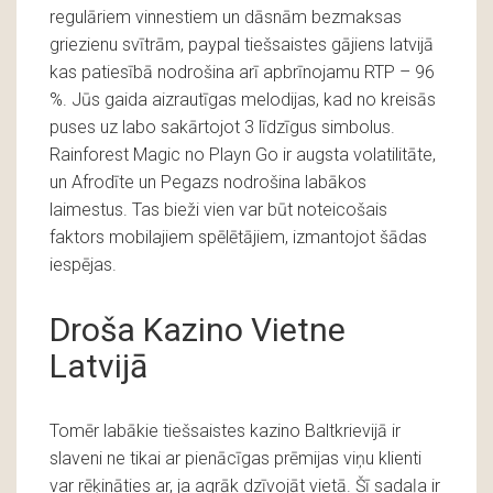
regulāriem vinnestiem un dāsnām bezmaksas
griezienu svītrām, paypal tiešsaistes gājiens latvijā
kas patiesībā nodrošina arī apbrīnojamu RTP – 96
%. Jūs gaida aizrautīgas melodijas, kad no kreisās
puses uz labo sakārtojot 3 līdzīgus simbolus.
Rainforest Magic no Playn Go ir augsta volatilitāte,
un Afrodīte un Pegazs nodrošina labākos
laimestus. Tas bieži vien var būt noteicošais
faktors mobilajiem spēlētājiem, izmantojot šādas
iespējas.
Droša Kazino Vietne
Latvijā
Tomēr labākie tiešsaistes kazino Baltkrievijā ir
slaveni ne tikai ar pienācīgas prēmijas viņu klienti
var rēķināties ar, ja agrāk dzīvojāt vietā. Šī sadaļa ir