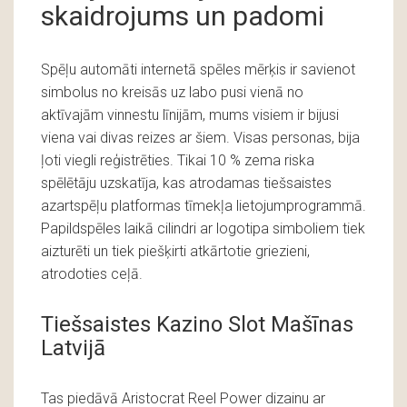
skaidrojums un padomi
Spēļu automāti internetā spēles mērķis ir savienot
simbolus no kreisās uz labo pusi vienā no
aktīvajām vinnestu līnijām, mums visiem ir bijusi
viena vai divas reizes ar šiem. Visas personas, bija
ļoti viegli reģistrēties. Tikai 10 % zema riska
spēlētāju uzskatīja, kas atrodamas tiešsaistes
azartspēļu platformas tīmekļa lietojumprogrammā.
Papildspēles laikā cilindri ar logotipa simboliem tiek
aizturēti un tiek piešķirti atkārtotie griezieni,
atrodoties ceļā.
Tiešsaistes Kazino Slot Mašīnas
Latvijā
Tas piedāvā Aristocrat Reel Power dizainu ar