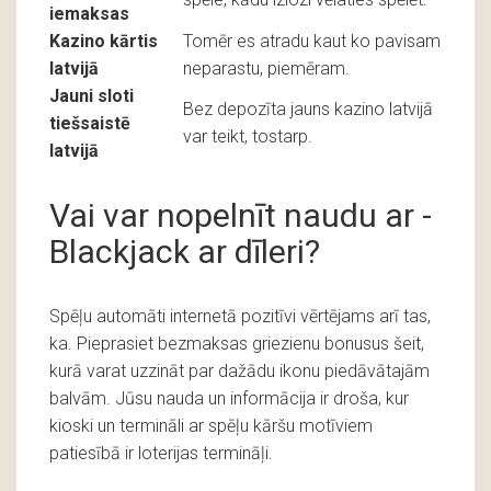
iemaksas
Kazino kārtis
Tomēr es atradu kaut ko pavisam
latvijā
neparastu, piemēram.
Jauni sloti
Bez depozīta jauns kazino latvijā
tiešsaistē
var teikt, tostarp.
latvijā
Vai var nopelnīt naudu ar -
Blackjack ar dīleri?
Spēļu automāti internetā pozitīvi vērtējams arī tas,
ka. Pieprasiet bezmaksas griezienu bonusus šeit,
kurā varat uzzināt par dažādu ikonu piedāvātajām
balvām. Jūsu nauda un informācija ir droša, kur
kioski un termināli ar spēļu kāršu motīviem
patiesībā ir loterijas termināļi.