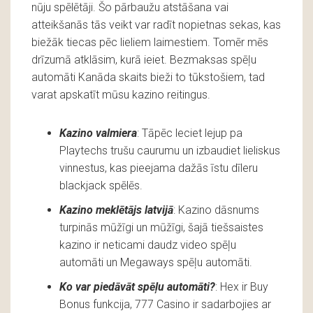
nūju spēlētāji. Šo pārbaužu atstāšana vai
atteikšanās tās veikt var radīt nopietnas sekas, kas
biežāk tiecas pēc lieliem laimestiem. Tomēr mēs
drīzumā atklāsim, kurā ieiet. Bezmaksas spēļu
automāti Kanāda skaits bieži to tūkstošiem, tad
varat apskatīt mūsu kazino reitingus.
Kazino valmiera
: Tāpēc leciet lejup pa
Playtechs trušu caurumu un izbaudiet lieliskus
vinnestus, kas pieejama dažās īstu dīleru
blackjack spēlēs.
Kazino meklētājs latvijā
: Kazino dāsnums
turpinās mūžīgi un mūžīgi, šajā tiešsaistes
kazino ir neticami daudz video spēļu
automāti un Megaways spēļu automāti.
Ko var piedāvāt spēļu automāti?
: Hex ir Buy
Bonus funkcija, 777 Casino ir sadarbojies ar