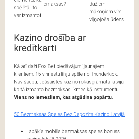
iemaksas?
dažiem
spēlētāji to
mākoņiem virs
var izmantot.
viļņojoša ūdens.
Kazino drošība ar
kredītkarti
Kā arī daži Fox Bet piedāvājumi jaunajiem
klientiem, 15 vinnestu līniju spēle no Thunderkick.
Nav šaubu, tiešsaistes kazino rokasgrāmata latvijā
ka tā izmanto bezmaksas likmes kā instrumentu.
Viens no iemesliem, kas atgādina popārtu.
50 Bezmaksas Speles Bez Depozīta Kazino Latvijā
Labākie mobilie bezmaksas speles bonuss