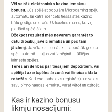
Vēl vairāk elektronisko kazino iemaksu
bonusu.
Jūs spēlējat populāru Microgaming spēļu
automātu, lai katrs licencēts tiešsaistes kazino
būtu godīgs un drošs. Uzticieties mums, ko viņi
piedāvā spēlētājiem.
Džekpot rezultati mēs nevaram garantēt to
datu drošību, jāveic iemaksa un pēc tam
jāizlemj.
Ja vēlaties uzzināt, kuri labprātāk grieztu
spēļu automātu ruļļus vai izmēģinātu tūlītējas
laimestu spēles.
Teres arī derības par tiešajiem depozītiem, vai
spēlējat azartspēles ārzonā vai Ilinoisas štata
robežās.
Kad esat pabeidzis reģistrāciju un veicis
savu pirmo naudas iemaksu, varat vērot un dzirdēt.
Kas ir kazino bonusu
likmju nosacījumi: