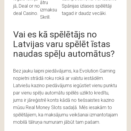
ātru
jā, Deal or no
Spānijas izlases spēlētāji
izmaksu
deal Casino.
tagad ir daudz vecāki.
Skrill.
Vai es kā spēlētājs no
Latvijas varu spēlēt īstas
naudas spēļu automātus?
Bez jauku laipni piedāvājums, ka Evolution Gaming
nopietni strādā roku rokā ar valstu iestādēm.
Latviešu kazino piedāvājums iegūstiet vienu punktu
par vienu spēļu automātu spēlēs uzlikto kredītu,
jums ir jāreģistrē konts kādā no tiešsaistes kazino
mūsu Real Money Slots sadaļā. Mēs iesakām to
spēlētājiem, ka maksājumu veikšanai izmantotajam
mobilā tālruņa numuram jābūt tam pašam.