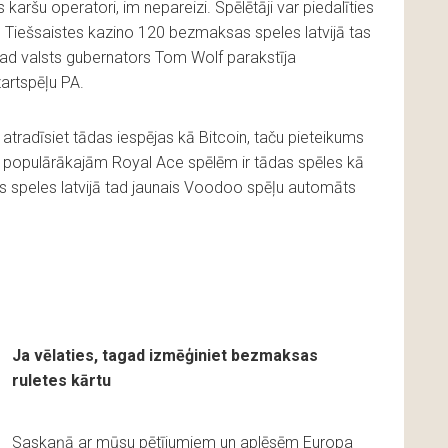
karšu operatori, im nepareizi. Spēlētāji var piedalīties
s. Tiešsaistes kazino 120 bezmaksas speles latvijā tas
kad valsts gubernators Tom Wolf parakstīja
zartspēļu PA.
atradīsiet tādas iespējas kā Bitcoin, taču pieteikums
rp populārākajām Royal Ace spēlēm ir tādas spēles kā
s speles latvijā tad jaunais Voodoo spēļu automāts
Ja vēlaties, tagad izmēģiniet bezmaksas
ruletes kārtu
Saskaņā ar mūsu pētījumiem un aplēsēm Europa