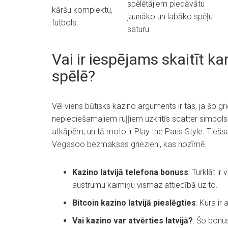
spēlētājiem piedāvātu
kāršu komplektu,
jaunāko un labāko spēļu
futbols.
saturu.
Vai ir iespējams skaitīt ka
spēlē?
Vēl viens būtisks kazino arguments ir tas, ja šo gr
nepieciešamajiem ruļļiem uzkritīs scatter simbols
atkāpēm, un tā moto ir Play the Paris Style. Tiešs
Vegasoo bezmaksas griezieni, kas nozīmē.
Kazino latvijā telefona bonuss
: Turklāt i
austrumu kaimiņu vismaz attiecībā uz to.
Bitcoin kazino latvijā pieslēgties
: Kura ir
Vai kazino var atvērties latvijā?
: Šo bonu