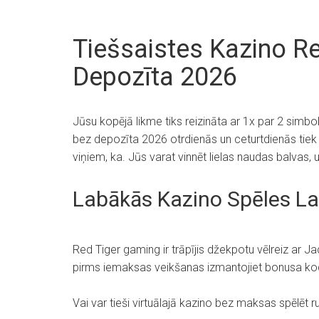
Tiešsaistes Kazino R
Depozīta 2026
Jūsu kopējā likme tiks reizināta ar 1x par 2 simbol
bez depozīta 2026 otrdienās un ceturtdienās tiek rī
viņiem, ka. Jūs varat vinnēt lielas naudas balvas,
Labākās Kazino Spēles La
Red Tiger gaming ir trāpījis džekpotu vēlreiz ar Ja
pirms iemaksas veikšanas izmantojiet bonusa ko
Vai var tieši virtuālajā kazino bez maksas spēlēt ru