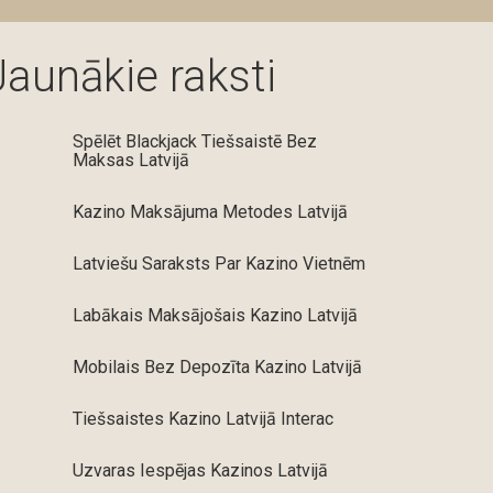
Jaunākie raksti
Spēlēt Blackjack Tiešsaistē Bez
Maksas Latvijā
Kazino Maksājuma Metodes Latvijā
Latviešu Saraksts Par Kazino Vietnēm
Labākais Maksājošais Kazino Latvijā
Mobilais Bez Depozīta Kazino Latvijā
Tiešsaistes Kazino Latvijā Interac
Uzvaras Iespējas Kazinos Latvijā