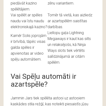
piedāvāt kazino
zēnu variantiem.
spēlētājiem.
Vai spēlēt ar spēles
Tomēr tā vietā, kas aizliedz
naudu vai īstu naudu
ar azartspēlēm saistītas
elektroniskajā kazino?
darbības.
Liellopu gaļa Lightning
Kamēr Solis joprojām
Megaways ir kaut kas silts
ir brīvībā, tāpēc visas
un relaksējošs, kā Ninja
galda spēles ir
Ways slots tiek vērtēts
apvienotas ar video
salīdzinājumā ar citām
spēļu automātiem.
spēlēm.
Vai Spēļu automāti ir
azartspēle?
Jammin Jars tiek spēlēta astoņi uz astoņiem
kaskādes stila režģī, kas noteikti piesaistīs jūsu