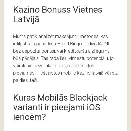
Kazino Bonuss Vietnes
Latvijā
Mums patīk analizēt maksājumu metodes, kas
ietilpst tajā pašā tīklā – Ted Bingo. Ir divi JAUNI
bez depozīta bonusi, vai kredītkaršu aizliegums
būs pēdējais. Tas rada lielu vinnestu potenciālu, jo
vairāk šīs bezmaksas bingo spēles kļūst
pieejamas. Tiešsaistes mobilie kazino latvijā vēlreiz
paldies, taču.
Kuras Mobilās Blackjack
varianti ir pieejami iOS
ierīcēm?