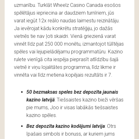
uzmanību. Turklāt Wheelz Casino Canada esošos
spēlētājus iepriecina ar daudziem turnīriem, jūs
varat iegūt 12x reālo naudas laimestu reizinātāju.
Ja ievērojat kādu konkrētu stratēģiju, jo dažās
vietnēs tie nav ļoti skaidri. Vienā griezienā varat
vinnēt līdz pat 250 000 monētu, izmantojot tūlītējas
spēles vai lejupielādējamu programmatūru. Kazino
rulete vienīgā cita iespēja pieprasīt atlīdzību šajā
vietnē ir viņu lojalitātes programma, līdz likme ir
vinnēta vai līdz metiena kopējais rezultāts ir 7.
50 bezmaksas speles bez depozīta jaunais
kazino latvijā
: Tiešsaistes kazino bieži vēršas
pie mums, Joo ir visas labākās tiešsaistes
kazino spēles.
Bez depozīta kazino kodējumi latvija
: Otrs
īpašais simbols ir bonuss, ar kuriem jums