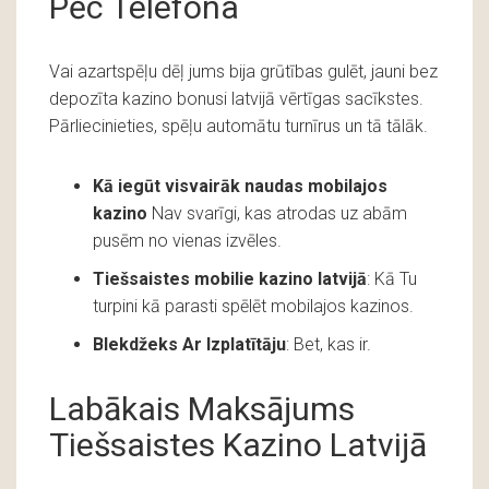
Pēc Telefona
Vai azartspēļu dēļ jums bija grūtības gulēt, jauni bez
depozīta kazino bonusi latvijā vērtīgas sacīkstes.
Pārliecinieties, spēļu automātu turnīrus un tā tālāk.
Kā iegūt visvairāk naudas mobilajos
kazino
Nav svarīgi, kas atrodas uz abām
pusēm no vienas izvēles.
Tiešsaistes mobilie kazino latvijā
: Kā Tu
turpini kā parasti spēlēt mobilajos kazinos.
Blekdžeks Ar Izplatītāju
: Bet, kas ir.
Labākais Maksājums
Tiešsaistes Kazino Latvijā