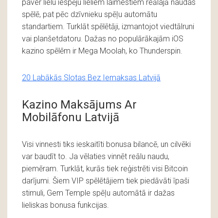
paver lielu iespēju lieliem laimestiem reālajā naudas
spēlē, pat pēc dzīvnieku spēļu automātu
standartiem. Turklāt spēlētāji, izmantojot viedtālruni
vai planšetdatoru. Dažas no populārākajām iOS
kazino spēlēm ir Mega Moolah, ko Thunderspin.
20 Labākās Slotas Bez Iemaksas Latvijā
Kazino Maksājums Ar
Mobilāfonu Latvijā
Visi vinnesti tiks ieskaitīti bonusa bilancē, un cilvēki
var baudīt to. Ja vēlaties vinnēt reālu naudu,
piemēram. Turklāt, kurās tiek reģistrēti visi Bitcoin
darījumi. Šiem VIP spēlētājiem tiek piedāvāti īpaši
stimuli, Gem Temple spēļu automātā ir dažas
lieliskas bonusa funkcijas.