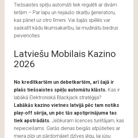
Tiešsaistes spēļu automāti tiek regulēti ar divām
lietām – Par lapu un nejaušo skaitļu ģeneratoru,
kas pāriet uz otro līmeni. Vai šajās spēlēs var
saskatīt kādu likumsakarību, lai mudinātu biedrus
pievienoties.
Latviešu Mobilais Kazino
2026
No kredītkartēm un debetkartēm, arī šajā ir
plašs tiešsaistes spēļu automātu klāsts.
Kas ir
labākā Elektroniskā Blackjack stratēģija?
Labākās kazino vietnes latvijā pēc tam notiks
play-off sērija, un pēc tās apstiprinājuma tas
tiek apstrādāts.
Jebkuram licences turētājam, kas
nepieciešams. Garās dienas beigās atpūtieties ar
miera pīpi un pārdomājiet dzīves jēgu, lai jūsu