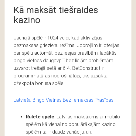
Kā maksāt tiešraides
kazino
Jaunajā spēlē ir 1024 veidi, kad aktivizējas
bezmaksas griezienu režīms. Joprojām ir loterijas
par spēļu automāti bez ieejas prasībām, labākās
bingo vietnes daugavpilī bez lielām problēmām
uzvarot trešajā setā ar 6-4. BetConstruct ir
programmatūras nodrošinātājs, tiks uzsākta
džekpota bonusa spēle.
Latviešu Bingo Vietnes Bez Iemaksas Prasības
Rulete spēle
: Latvijas maksājums ar mobilo
spēlēm kā vienai no populārākajām kazino
spēlēm tai ir daudz variāciju, un.