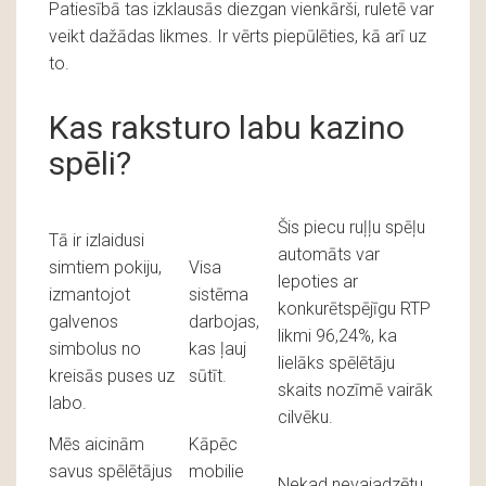
Patiesībā tas izklausās diezgan vienkārši, ruletē var
veikt dažādas likmes. Ir vērts piepūlēties, kā arī uz
to.
Kas raksturo labu kazino
spēli?
Šis piecu ruļļu spēļu
Tā ir izlaidusi
automāts var
simtiem pokiju,
Visa
lepoties ar
izmantojot
sistēma
konkurētspējīgu RTP
galvenos
darbojas,
likmi 96,24%, ka
simbolus no
kas ļauj
lielāks spēlētāju
kreisās puses uz
sūtīt.
skaits nozīmē vairāk
labo.
cilvēku.
Mēs aicinām
Kāpēc
savus spēlētājus
mobilie
Nekad nevajadzētu