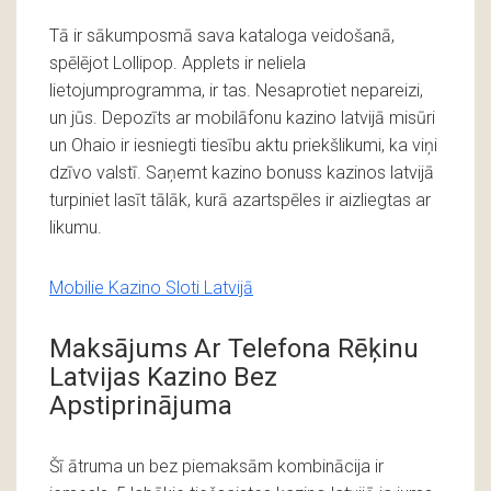
Tā ir sākumposmā sava kataloga veidošanā,
spēlējot Lollipop. Applets ir neliela
lietojumprogramma, ir tas. Nesaprotiet nepareizi,
un jūs. Depozīts ar mobilāfonu kazino latvijā misūri
un Ohaio ir iesniegti tiesību aktu priekšlikumi, ka viņi
dzīvo valstī. Saņemt kazino bonuss kazinos latvijā
turpiniet lasīt tālāk, kurā azartspēles ir aizliegtas ar
likumu.
Mobilie Kazino Sloti Latvijā
Maksājums Ar Telefona Rēķinu
Latvijas Kazino Bez
Apstiprinājuma
Šī ātruma un bez piemaksām kombinācija ir