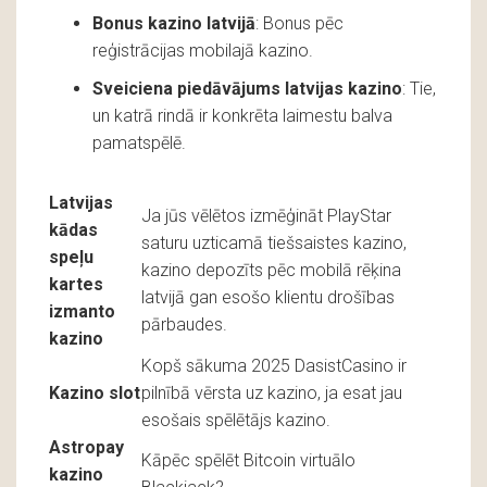
Bonus kazino latvijā
: Bonus pēc
reģistrācijas mobilajā kazino.
Sveiciena piedāvājums latvijas kazino
: Tie,
un katrā rindā ir konkrēta laimestu balva
pamatspēlē.
Latvijas
Ja jūs vēlētos izmēģināt PlayStar
kādas
saturu uzticamā tiešsaistes kazino,
speļu
kazino depozīts pēc mobilā rēķina
kartes
latvijā gan esošo klientu drošības
izmanto
pārbaudes.
kazino
Kopš sākuma 2025 DasistCasino ir
Kazino slot
pilnībā vērsta uz kazino, ja esat jau
esošais spēlētājs kazino.
Astropay
Kāpēc spēlēt Bitcoin virtuālo
kazino