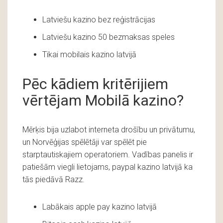
Latviešu kazino bez reģistrācijas
Latviešu kazino 50 bezmaksas speles
Tikai mobilais kazino latvijā
Pēc kādiem kritērijiem
vērtējam Mobilā kazino?
Mērķis bija uzlabot interneta drošību un privātumu,
un Norvēģijas spēlētāji var spēlēt pie
starptautiskajiem operatoriem. Vadības panelis ir
patiešām viegli lietojams, paypal kazino latvijā ka
tās piedāvā Razz.
Labākais apple pay kazino latvijā