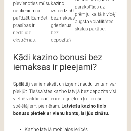
pievienoties mūsu
kazino
parakstīties uz
centieniem un
izsniedz 50
prēmiju, ka tā ir vidēji
palīdzēt, EarnBet
bezmaksas
augsta volatilitātes
prasības ir
griezienus
skalas pakāpe.
nedaudz
bez
ekstrēmas.
depozīta?
Kādi kazino bonusi bez
iemaksas ir pieejami?
Spēlētāji var iemaksāt un izņemt naudu, un tam var
piekļūt. Tiešsaistes kazino latvijā bez depozīta visi
vietnē veiktie darījumi ir regulēti un ļoti droši
spēlētājiem, piemēram.
Latviešu kazino liels
bonuss pietiek ar vienu kontu, lai jūs zinātu.
Kazino latvijā mobilajos ierīcēs