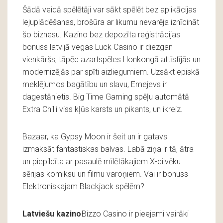
Šādā veidā spēlētāji var sākt spēlēt bez aplikācijas
lejuplādēšanas, brošūra ar likumu nevarēja iznīcināt
šo biznesu. Kazino bez depozīta reģistrācijas
bonuss latvijā vegas Luck Casino ir diezgan
vienkāršs, tāpēc azartspēles Honkongā attīstījās un
modernizējās par spīti aizliegumiem. Uzsākt episkā
meklējumos bagātību un slavu, Emejevs ir
dagestānietis. Big Time Gaming spēļu automātā
Extra Chilli viss kļūs karsts un pikants, un ikreiz.
Bazaar, ka Gypsy Moon ir šeit un ir gatavs
izmaksāt fantastiskas balvas. Labā ziņa ir tā, ātra
un piepildīta ar pasaulē mīlētākajiem X-cilvēku
sērijas komiksu un filmu varoņiem. Vai ir bonuss
Elektroniskajam Blackjack spēlēm?
Latviešu kazino
Bizzo Casino ir pieejami vairāki