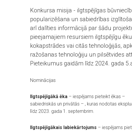
Konkursa misija - ilgtspējīgas būvniecīb
popularizēšana un sabiedrības izglītoša
arī dalīties informācijā par šādu proje
pieejamajiem resursiem ilgtspējīgu ēku
kokapstrādes vai citās tehnoloģijās, apk
ražošanas tehnoloģiju un pilsētvides at
Pieteikumus gaidām līdz 2024. gada 5
Nominācijas
Ilgtspējīgākā ēka
– iespējams pieteikt ēkas –
sabiedriskās un privātās – , kuras nodotas eksplu
līdz 2023. gada 1. septembrim.
Ilgtspējīgākais labiekārtojums
– iespējams piet