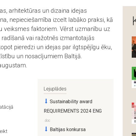
as, arhitektūras un dizaina idejas
na, nepieciešamība izcelt labāko praksi, kā
ktu veiksmes faktoriem. Vērst uzmanību uz
 radīšanā vai ražotnēs izmantotajās
opot pieredzi un idejas par ilgtspējīgu ēku,
tīstību un nosacījumiem Baltijā.
.augustam.
Lejuplādes
Sustainability award
atācijā
REQUIREMENTS 2024 ENG
Baltijas konkursa
eikt