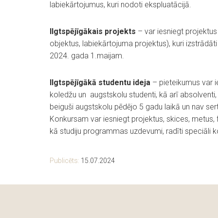
labiekārtojumus, kuri nodoti ekspluatācijā.
Ilgtspējīgākais projekts
– var iesniegt projektus
objektus, labiekārtojuma projektus), kuri izstrādāti 
2024. gada 1.maijam.
Ilgtspējīgākā studentu ideja
– pieteikumus var i
koledžu un augstskolu studenti, kā arī absolventi,
beiguši augstskolu pēdējo 5 gadu laikā un nav sertific
Konkursam var iesniegt projektus, skices, metus, 
kā studiju programmas uzdevumi, radīti speciāli k
Publicēts:
15.07.2024