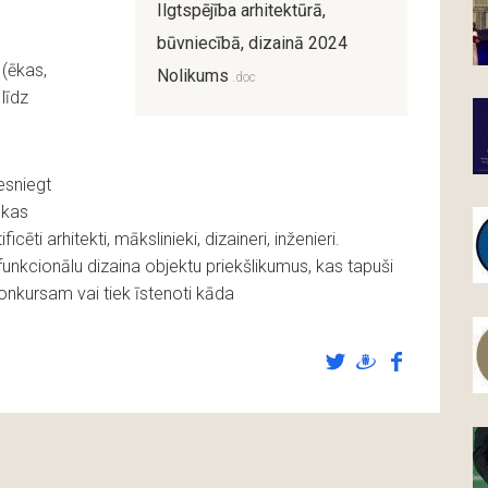
Ilgtspējība arhitektūrā,
būvniecībā, dizainā 2024
 (ēkas,
Nolikums
līdz
esniegt
 kas
ēti arhitekti, mākslinieki, dizaineri, inženieri.
funkcionālu dizaina objektu priekšlikumus, kas tapuši
onkursam vai tiek īstenoti kāda