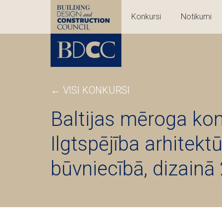
Konkursi
Notikumi
← VISI KONKURSI
Baltijas mēroga ko
Ilgtspējība arhitektū
būvniecībā, dizainā