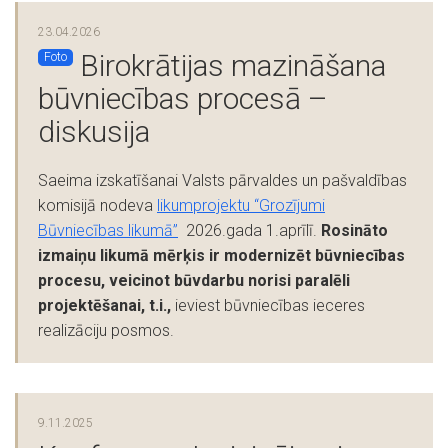
23.04.2026
Birokrātijas mazināšana
Foto
būvniecības procesā –
diskusija
Saeima izskatīšanai Valsts pārvaldes un pašvaldības
komisijā nodeva
likumprojektu “Grozījumi
Būvniecības likumā”
2026.gada 1.aprīlī.
Rosināto
izmaiņu likumā mērķis ir
modernizēt būvniecības
procesu, veicinot būvdarbu norisi paralēli
projektēšanai, t.i.,
ieviest būvniecības ieceres
realizāciju posmos.
9.11.2025