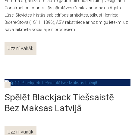
Foruma organizators jau 10 gadu ir biedrība Bulding Design and
Construction council, tās pārstāves Gunita Jansone un Agrita
Lūse. Sievietes ir īstās sabiedrības arhitektes, teikusi Henrieta
Bīčere-Stova (1811–1896), ASV rakstniece ar nozīmīgu ietekmi uz
sava laikmeta sociālajiem procesiem.
Uzzini vairāk
Spēlēt Blackjack Tiešsaistē
Bez Maksas Latvijā
Uzzini vairāk