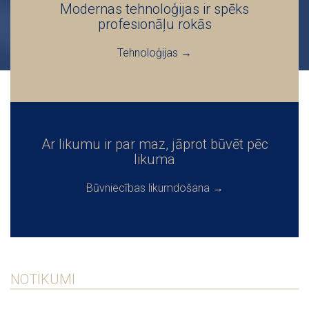
Modernas tehnoloģijas ir spēks
profesionāļu rokās
Tehnoloģijas →
Ar likumu ir par maz, jāprot būvēt pēc
likuma
Būvniecības likumdošana →
NOTIKUMI