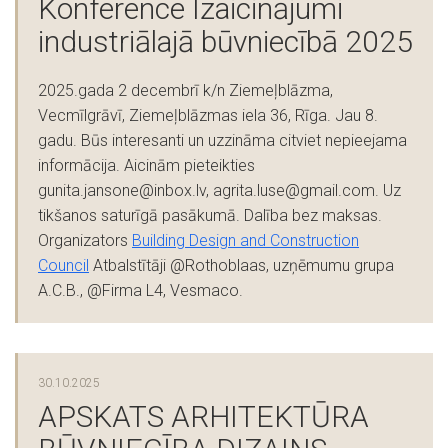
Konference Izaicinājumi
industriālajā būvniecībā 2025
2025.gada 2 decembrī k/n Ziemeļblāzma,
Vecmīlgrāvī, Ziemeļblāzmas iela 36, Rīga. Jau 8.
gadu. Būs interesanti un uzzināma citviet nepieejama
informācija. Aicinām pieteikties
gunita.jansone@inbox.lv, agrita.luse@gmail.com. Uz
tikšanos saturīgā pasākumā. Dalība bez maksas.
Organizators
Building Design and Construction
Council
Atbalstītāji @Rothoblaas, uzņēmumu grupa
A.C.B., @Firma L4, Vesmaco.
30.10.2025
APSKATS ARHITEKTŪRA