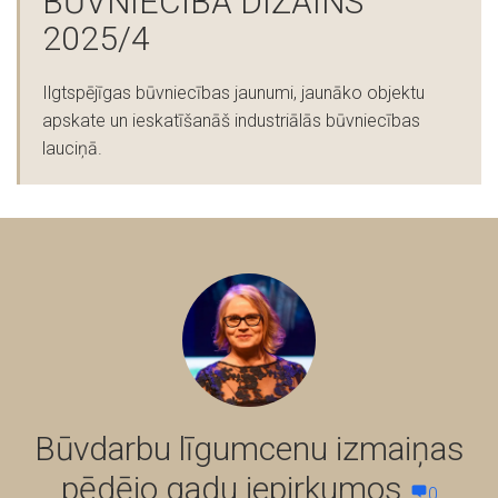
BŪVNIECĪBA DIZAINS
2025/4
Ilgtspējīgas būvniecības jaunumi, jaunāko objektu
apskate un ieskatīšanāš industriālās būvniecības
lauciņā.
Būvdarbu līgumcenu izmaiņas
pēdējo gadu iepirkumos
0