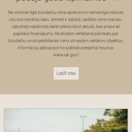
Ne vienmēr līgtā būvdarbu cena iepirkumos nemainīga noturas
visu būvniecības laiku. Iemesli ir dažādi, izpildes cena mainās -
sākotnēji neplānotie darbi pēkšņi kļūst aktuāli, kas prasa arī
papildus finansējumu. Nododam vērtēšanai pārskatu par
būvdarbu un projektēšanas cenu izmaiņām vairākos objektos,
informāciju apkopojot no publiski pieejamā resursa -
www.iub.gov.l
Lasīt visu