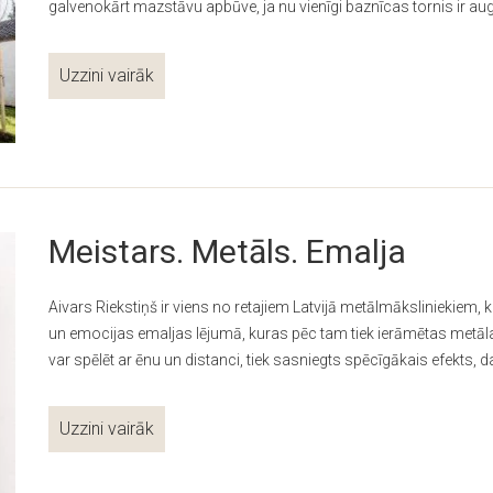
galvenokārt mazstāvu apbūve, ja nu vienīgi baznīcas tornis ir au
Uzzini vairāk
Meistars. Metāls. Emalja
Aivars Riekstiņš ir viens no retajiem Latvijā metālmāksliniekiem,
un emocijas emaljas lējumā, kuras pēc tam tiek ierāmētas metāla v
var spēlēt ar ēnu un distanci, tiek sasniegts spēcīgākais efekts, 
Uzzini vairāk