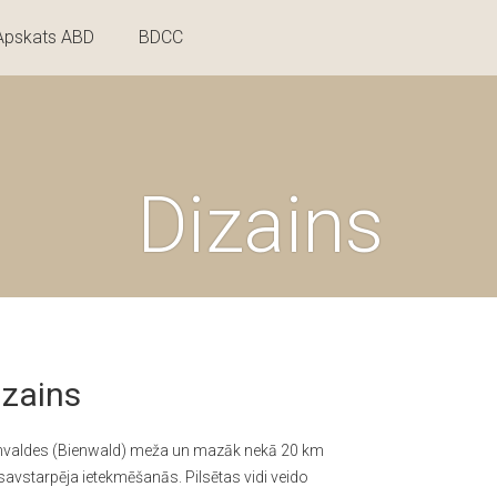
Apskats ABD
BDCC
Dizains
izains
 Bīnvaldes (Bienwald) meža un mazāk nekā 20 km
 savstarpēja ietekmēšanās. Pilsētas vidi veido