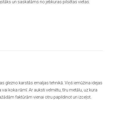
gstāks un saskatāms no jebkuras pilsētas vietas.
 kas glezno karstās emaljas tehnikā. Viņš iemūžina idejas
ai koka rāmī. Ar auksti velmētu, tīru metālu, uz kura
dažādām faktūrām vienai otru papildinot un izceļot.