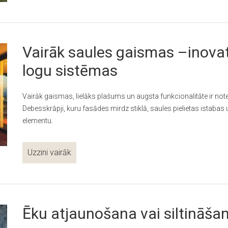
Vairāk saules gaismas –inov
logu sistēmas
Vairāk gaismas, lielāks plašums un augsta funkcionalitāte ir not
Debesskrāpji, kuru fasādes mirdz stiklā, saules pielietas istabas u
elementu.
Uzzini vairāk
Ēku atjaunošana vai siltināša