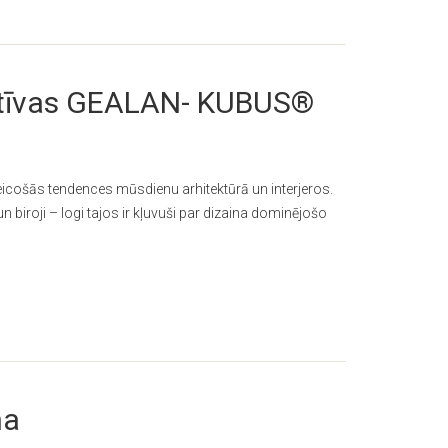
atīvas GEALAN- KUBUS®
eicošās tendences mūsdienu arhitektūrā un interjeros.
n biroji – logi tajos ir kļuvuši par dizaina dominējošo
na