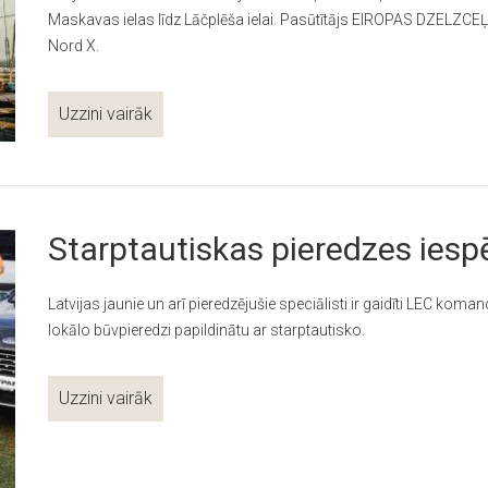
Maskavas ielas līdz Lāčplēša ielai. Pasūtītājs EIROPAS DZELZCEĻ
Nord X.
Uzzini vairāk
Starptautiskas pieredzes iesp
Latvijas jaunie un arī pieredzējušie speciālisti ir gaidīti LEC kom
lokālo būvpieredzi papildinātu ar starptautisko.
Uzzini vairāk