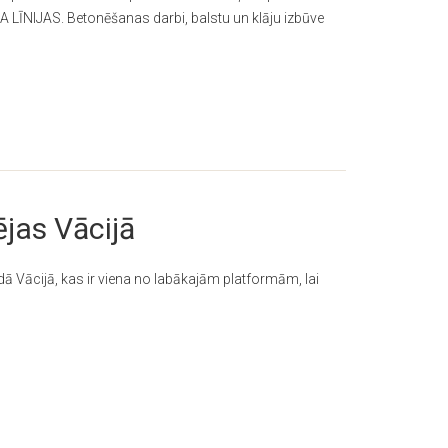
A LĪNIJAS. Betonēšanas darbi, balstu un klāju izbūve
ējas Vācijā
andā Vācijā, kas ir viena no labākajām platformām, lai