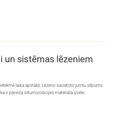
li un sistēmas lēzeniem
ietekmē laika apstākļi. Lēzeno savietoto jumtu slīpums
āka ir pareizā siltumizolācijas materiāla izvēle.