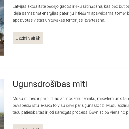
Latvijas aktualitāte pēdējo gados ir ēku siltināšana, kas pēc būt
Ideja samazināt enerģijas patēriņu ir tiešām apsveicama, tomē
apdzīvotās vietas un tuvākās teritorijas izvērtēšana.
Uzzini vairāk
Ugunsdrošības mīti
Mūsu mītnes ir pārpildītas ar modernu tehniku, mēbelēm un cit
būvspeciālistu leksikā to visu dēvē par ugunsslodzi. Mūsu apziņā
taču patiesībā tas ir ļoti sarežģīts process. Būvniecībā viena no 