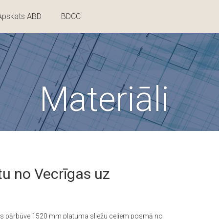
Apskats ABD
BDCC
Materiāli
tu no Vecrīgas uz
tūras pārbūve 1520 mm platuma sliežu ceļiem posmā no