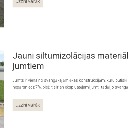
Uzzini vairāk
Jauni siltumizolācijas materiā
jumtiem
Jumts ir viena no svarīgākajām ēkas konstrukcijām, kuru būtiski 
nepārsniedz 7%, bieži tie ir arī ekspluatējami jumti, tādēļ jo svarīg
Uzzini vairāk