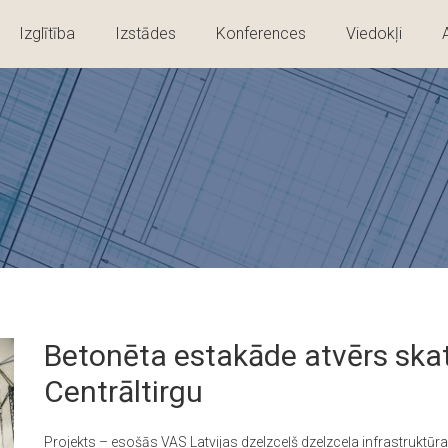
Izglītība
Izstādes
Konferences
Viedokļi
Betonēta estakāde atvērs ska
Centrāltirgu
Projekts – esošās VAS Latvijas dzelzceļš dzelzceļa infrastruk