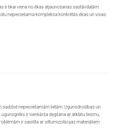
ības ir tikai viena no ēkas atjaunošanas sastāvdaļām.
r būtu nepieciešama kompleksa konkrētās ēkas un visas
ām sadzīvē nepieciešamām lietām. Ugunsdrošības un
 ugunsgrēks ir vienkārša degšana ar atklātu liesmu,
problēmām ir saistīta ar siltumizolācijas materiāliem.