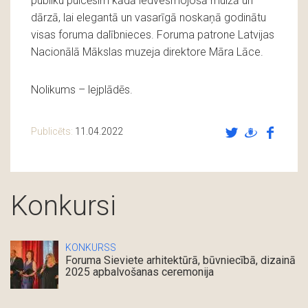
publiku pulcēsim kādā iedvesmojošā muižā un
dārzā, lai elegantā un vasarīgā noskaņā godinātu
visas foruma dalībnieces. Foruma patrone Latvijas
Nacionālā Mākslas muzeja direktore Māra Lāce.
Nolikums – lejplādēs.
Publicēts:
11.04.2022
Konkursi
KONKURSS
Foruma Sieviete arhitektūrā, būvniecībā, dizainā
2025 apbalvošanas ceremonija