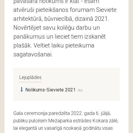
pavasara notikums ir klāt - esam
atvēruši pieteikšanos forumam Sieviete
arhitektūrā, būvniecībā, dizainā 2021.
Novērtējiet savu kolēģu darbu un
panākumus un lieciet tiem izskanēt
plašāk. Veltiet laiku pieteikuma
sagatavošanai.
Lejuplādes
Nolikums-Sieviete 2021
Gala ceremonija paredzēta 2022. gada 6. jūlijā,
publiku pulcēsim Mežaparka estrādes Kokara zālē,
lai elegantā un vasarīgā noskaņā godinātu visas