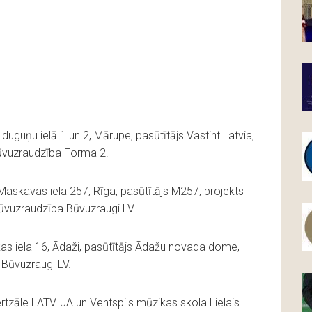
guņu ielā 1 un 2, Mārupe, pasūtītājs Vastint Latvia,
būvuzraudzība Forma 2.
skavas iela 257, Rīga, pasūtītājs M257, projekts
būvuzraudzība Būvuzraugi LV.
as iela 16, Ādaži, pasūtītājs Ādažu novada dome,
Būvuzraugi LV.
rtzāle LATVIJA un Ventspils mūzikas skola Lielais