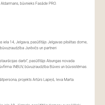
js Aldarmans, būvnieks Fasāde PRO.
s iela 14, Jelgava, pasūtītājs Jelgavas pilsētas dome,
būvuzraudzība Jurēvičs un partneri
staurācijas darbi”, pasūtītājs Alsungas novada
 Būvfirma INBUV, būvuzraudzība Būves un būvsistēmas.
vātpersona, projekts Artūrs Lapiņš, Ieva Marta.