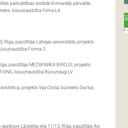
ilsētas pašvaldības iestāde Komunālā pārvalde,
nieks, būvuzraudzība Firma L4.
, Rīga, pasūtītājs Latvijas universitāte, projekts
būvuzraudzība Forma 2.
īga, pasūtītājs MEŽAPARKA BIROJS, projekts
ONS, būvuzraudzība Būvuzraugi LV.
js Aestetica, projekts Vija Ozola, būvnieks Ductus,
aunbūve Lāčplēša iela 11/13, Rīga, pasūtītājs Axi