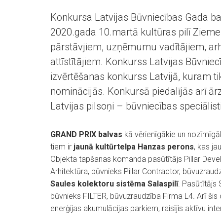
Konkursa Latvijas Būvniecības Gada ba
2020.gada 10.martā kultūras pilī Zieme
pārstāvjiem, uzņēmumu vadītājiem, a
attīstītājiem. Konkurss Latvijas Būvniec
izvērtēšanas konkurss Latvijā, kuram ti
nominācijās. Konkursā piedalījās arī ārz
Latvijas pilsoņi – būvniecības speciālisti
GRAND PRIX balvas
kā vērienīgākie un nozīmīgāk
tiem ir
jaunā kultūrtelpa Hanzas perons
, kas ja
Objekta tapšanas komanda pasūtītājs Pillar Devel
Arhitektūra, būvnieks Pillar Contractor, būvuzraud
Saules kolektoru sistēma Salaspilī
. Pasūtītājs 
būvnieks FILTER, būvuzraudzība Firma L4. Arī šis 
enerģijas akumulācijas parkiem, raisījis aktīvu int