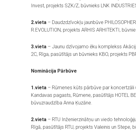
Invest, projekts SZK/Z, būvnieks LNK INDUSTRIES
2.vieta
– Daudzdzīvokļu jaunbūve PHILOSOPHERS
R.EVOLUTION, projekts ARHIS ARHITEKTI, būvniek
3.vieta
– Jaunu dzīvojamo ēku komplekss Akācijas
2C, Rīga, pasūtītājs un būvnieks KBO, projekts P
Nominācija Pārbūve
1.vieta
– Rūmenes kūts pārbūve par koncertzāli u
Kandavas pagasts, Rūmene, pasūtītājs HOTEL BERG
būvuzraudzība Anna Ķuzāne.
2.vieta
– RTU Inženierzinātņu un viedo tehnoloģij
Rīgā, pasūtītājs RTU, projekts Valeinis un Stepe