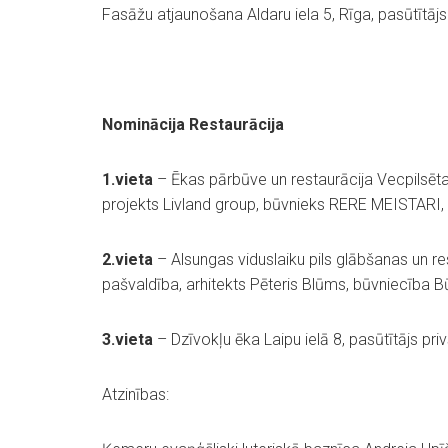
Fasāžu atjaunošana Aldaru iela 5, Rīga, pasūtītā
Nominācija Restaurācija
1.vieta
– Ēkas pārbūve un restaurācija Vecpilsēta
projekts Livland group, būvnieks RERE MEISTARI, 
2.vieta
– Alsungas viduslaiku pils glābšanas un re
pašvaldība, arhitekts Pēteris Blūms, būvniecība
3.vieta
– Dzīvokļu ēka Laipu ielā 8, pasūtītājs pri
Atzinības: