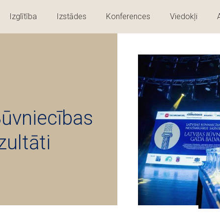
Izglītība
Izstādes
Konferences
Viedokļi
Būvniecības
ultāti