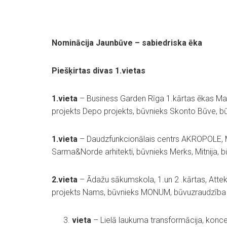
Nominācija Jaunbūve – sabiedriska ēka
Piešķirtas divas 1.vietas
1.vieta
– Business Garden Rīga 1.kārtas ēkas Maldu
projekts Depo projekts, būvnieks Skonto Būve, 
1.vieta
– Daudzfunkcionālais centrs AKROPOLE, Ma
Sarma&Norde arhitekti, būvnieks Merks, Mitnija, 
2.vieta
– Ādažu sākumskola, 1.un 2 .kārtas, Attek
projekts Nams, būvnieks MONUM, būvuzraudzība 
vieta
– Lielā laukuma transformācija, konce