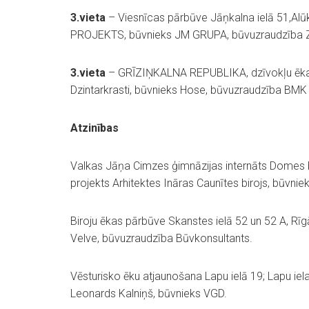
3.vieta
– Viesnīcas pārbūve Jāņkalna ielā 51,Alū
PROJEKTS, būvnieks JM GRUPA, būvuzraudzība 
3.vieta
– GRĪZIŅKALNA REPUBLIKA, dzīvokļu ēkas 
Dzintarkrasti, būvnieks Hose, būvuzraudzība BMK 
Atzinības
Valkas Jāņa Cimzes ģimnāzijas internāts Domes b
projekts Arhitektes Ināras Caunītes birojs, būv
Biroju ēkas pārbūve Skanstes ielā 52 un 52 A, Rī
Velve, būvuzraudzība Būvkonsultants.
Vēsturisko ēku atjaunošana Lapu ielā 19; Lapu iela
Leonards Kalniņš, būvnieks VGD.