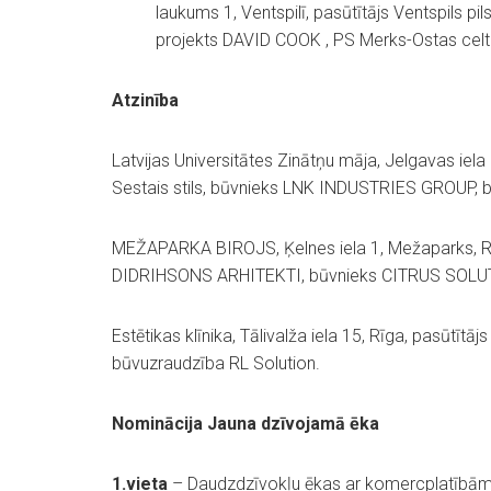
laukums 1, Ventspilī, pasūtītājs Ventspils p
projekts DAVID COOK , PS Merks-Ostas celt
Atzinība
Latvijas Universitātes Zinātņu māja, Jelgavas iela 3
Sestais stils, būvnieks LNK INDUSTRIES GROUP, 
MEŽAPARKA BIROJS, Ķelnes iela 1, Mežaparks, R
DIDRIHSONS ARHITEKTI, būvnieks CITRUS SOLUTI
Estētikas klīnika, Tālivalža iela 15, Rīga, pasūtītā
būvuzraudzība RL Solution.
Nominācija Jauna dzīvojamā ēka
1.vieta
– Daudzdzīvokļu ēkas ar komercplatībām j