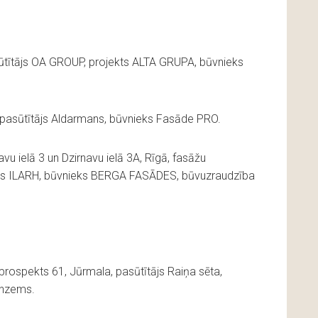
ūtītājs OA GROUP, projekts ALTA GRUPA, būvnieks
, pasūtītājs Aldarmans, būvnieks Fasāde PRO.
 ielā 3 un Dzirnavu ielā 3A, Rīgā, fasāžu
jekts ILARH, būvnieks BERGA FASĀDES, būvuzraudzība
rospekts 61, Jūrmala, pasūtītājs Raiņa sēta,
unzems.