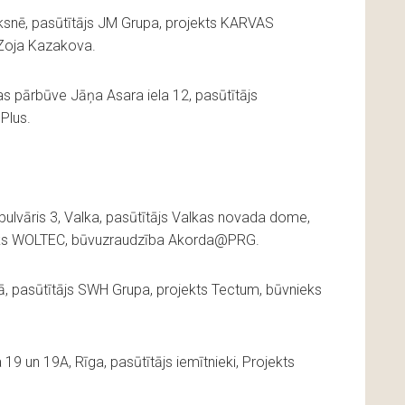
ksnē, pasūtītājs JM Grupa, projekts KARVAS
Zoja Kazakova.
pārbūve Jāņa Asara iela 12, pasūtītājs
Plus.
ulvāris 3, Valka, pasūtītājs Valkas novada dome,
nieks WOLTEC, būvuzraudzība Akorda@PRG.
gā, pasūtītājs SWH Grupa, projekts Tectum, būvnieks
 19 un 19A, Rīga, pasūtītājs iemītnieki, Projekts