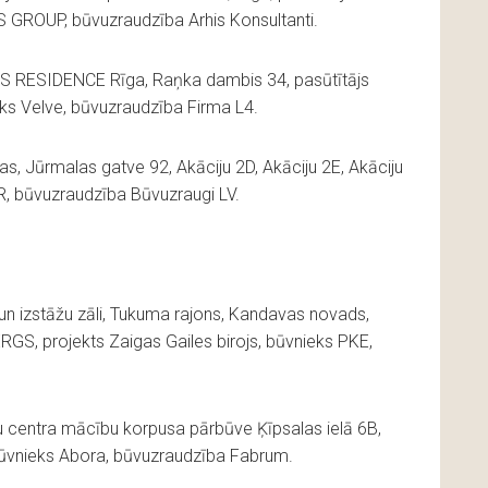
 GROUP, būvuzraudzība Arhis Konsultanti.
 RESIDENCE Rīga, Raņka dambis 34, pasūtītājs
s Velve, būvuzraudzība Firma L4.
, Jūrmalas gatve 92, Akāciju 2D, Akāciju 2E, Akāciju
BR, būvuzraudzība Būvuzraugi LV.
n izstāžu zāli, Tukuma rajons, Kandavas novads,
S, projekts Zaigas Gailes birojs, būvnieks PKE,
u centra mācību korpusa pārbūve Ķīpsalas ielā 6B,
, būvnieks Abora, būvuzraudzība Fabrum.