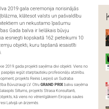
lva 2019 gala ceremonija norisinājās
ļblāzma, klātesot valsts un pašvaldību
rhitektiem un nekustamo īpašumu
ības Gada balva ir lielākais būvju
ka iesniegti kopskaitā 162 pieteikumi 10
emju objekti, kuru tapšanā iesaistīti
.
ie 2019.gada projekti saņēma divi objekti. Viens no
u paspējis iegūt starptautisku profesionāļu atzinību.
opment, projekts Reinis Liepiņš un Sudraba
zība Būvuzraugi LV. Otru
GRAND PRIX
balvu saņēma
Salaspils Siltums, projekts Strasa Konsultanti,
objekts, kā viens no vērienīgākiem Eiropas saules
eresi Latvijā un ārzemēs.