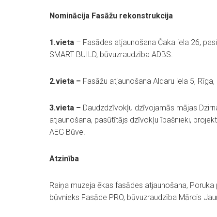
Nominācija Fasāžu rekonstrukcija
1.vieta
– Fasādes atjaunošana Čaka iela 26, pas
SMART BUILD, būvuzraudzība ADBS.
2.vieta –
Fasāžu atjaunošana Aldaru iela 5, Rīga
3.vieta –
Daudzdzīvokļu dzīvojamās mājas Dzirnavu
atjaunošana, pasūtītājs dzīvokļu īpašnieki, pro
AEG Būve.
Atzinība
Raiņa muzeja ēkas fasādes atjaunošana, Poruka p
būvnieks Fasāde PRO, būvuzraudzība Mārcis Ja