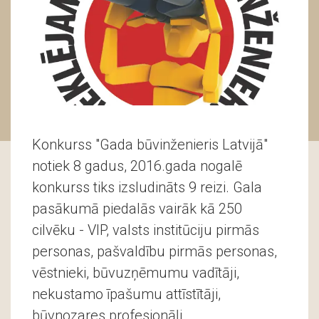
Konkurss "Gada būvinženieris Latvijā"
notiek 8 gadus, 2016.gada nogalē
konkurss tiks izsludināts 9 reizi. Gala
pasākumā piedalās vairāk kā 250
cilvēku - VIP, valsts institūciju pirmās
personas, pašvaldību pirmās personas,
vēstnieki, būvuzņēmumu vadītāji,
nekustamo īpašumu attīstītāji,
būvnozares profesionāļi.