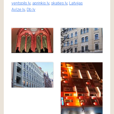
ventspils.lv
,
aprinkis.lv
,
skaties.lv
,
Latvijas
Avīze.lv
,
Db.lv