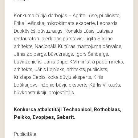
Konkursa žūrijā darbojās – Agrita Lūse, publiciste,
Ērika Lešinska, mikroklimata eksperte, Leonards
Dubkēvičš, būvuzraugs, Ronalds Lūsis, Latvijas
restauratoru biedrības pārstāvis, Ligita Silkāne,
arhitekte, Nacionālā Kultūras mantojuma pārvalde,
Jānis Zolbergs, būvuzraugs, Igors Šenbergs,
būvinženieris, Jānis Dripe, KM ministra padomnieks,
arhitekts, Jānis Lejnieks, arhitekts, publicists,
Kristaps Ceplis, koka būvju eksperts, Kirils
Loškarjovs, inženierbūvju eksperts, Kārlis Vilkaušs,
būvkonstrukciju projektētājs.
Konkursa atbalstītāji Technonicol, Rothoblaas,
Peikko, Evopipes, Geberit.
Publicitāte: