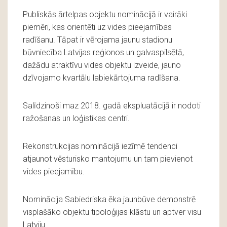
Publiskās ārtelpas objektu nominācijā ir vairāki
piemēri, kas orientēti uz vides pieejamības
radīšanu. Tāpat ir vērojama jaunu stadionu
būvniecība Latvijas reģionos un galvaspilsētā,
dažādu atraktīvu vides objektu izveide, jauno
dzīvojamo kvartālu labiekārtojuma radīšana.
Salīdzinoši maz 2018. gadā ekspluatācijā ir nodoti
ražošanas un loģistikas centri.
Rekonstrukcijas nominācijā iezīmē tendenci
atjaunot vēsturisko mantojumu un tam pievienot
vides pieejamību.
Nominācija Sabiedriska ēka jaunbūve demonstrē
visplašāko objektu tipoloģijas klāstu un aptver visu
Latviju.