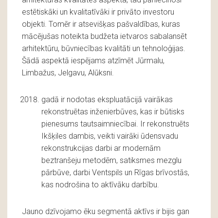
estētiskāki un kvalitatīvāki ir privāto investoru
objekti. Tomēr ir atsevišķas pašvaldības, kuras
mācējušas noteikta budžeta ietvaros sabalansēt
arhitektūru, būvniecības kvalitāti un tehnoloģijas.
Šādā aspektā iespējams atzīmēt Jūrmalu,
Limbažus, Jelgavu, Alūksni.
gadā ir nodotas ekspluatācijā vairākas
rekonstruētas inženierbūves, kas ir būtisks
pienesums tautsaimniecībai. Ir rekonstruēts
Ikšķiles dambis, veikti vairāki ūdensvadu
rekonstrukcijas darbi ar modernām
beztranšeju metodēm, satiksmes mezglu
pārbūve, darbi Ventspils un Rīgas brīvostās,
kas nodrošina to aktīvāku darbību.
Jauno dzīvojamo ēku segmentā aktīvs ir bijis gan