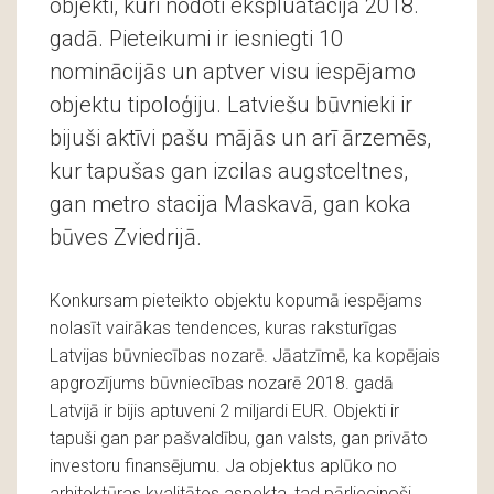
objekti, kuri nodoti ekspluatācijā 2018.
gadā. Pieteikumi ir iesniegti 10
nominācijās un aptver visu iespējamo
objektu tipoloģiju. Latviešu būvnieki ir
bijuši aktīvi pašu mājās un arī ārzemēs,
kur tapušas gan izcilas augstceltnes,
gan metro stacija Maskavā, gan koka
būves Zviedrijā.
Konkursam pieteikto objektu kopumā iespējams
nolasīt vairākas tendences, kuras raksturīgas
Latvijas būvniecības nozarē. Jāatzīmē, ka kopējais
apgrozījums būvniecības nozarē 2018. gadā
Latvijā ir bijis aptuveni 2 miljardi EUR. Objekti ir
tapuši gan par pašvaldību, gan valsts, gan privāto
investoru finansējumu. Ja objektus aplūko no
arhitektūras kvalitātes aspekta, tad pārliecinoši