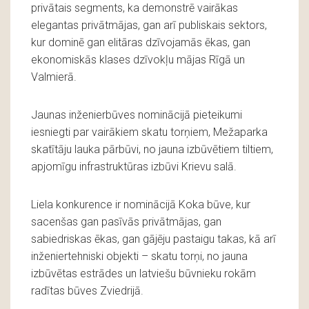
privātais segments, ka demonstrē vairākas
elegantas privātmājas, gan arī publiskais sektors,
kur dominē gan elitāras dzīvojamās ēkas, gan
ekonomiskās klases dzīvokļu mājas Rīgā un
Valmierā.
Jaunas inženierbūves nominācijā pieteikumi
iesniegti par vairākiem skatu torņiem, Mežaparka
skatītāju lauka pārbūvi, no jauna izbūvētiem tiltiem,
apjomīgu infrastruktūras izbūvi Krievu salā.
Liela konkurence ir nominācijā Koka būve, kur
sacenšas gan pasīvās privātmājas, gan
sabiedriskas ēkas, gan gājēju pastaigu takas, kā arī
inženiertehniski objekti – skatu torņi, no jauna
izbūvētas estrādes un latviešu būvnieku rokām
radītas būves Zviedrijā.