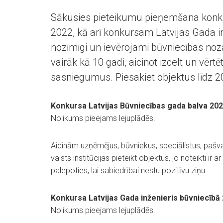
Sākusies pieteikumu pieņemšana konku
2022, kā arī konkursam Latvijas Gada in
nozīmīgi un ievērojami būvniecības nozar
vairāk kā 10 gadi, aicinot izcelt un vērt
sasniegumus. Piesakiet objektus līdz 2
Konkursa Latvijas Būvniecības gada balva 20
Nolikums pieejams lejuplādēs.
Aicinām uzņēmējus, būvniekus, speciālistus, pašva
valsts institūcijas pieteikt objektus, jo noteikti ir ar
palepoties, lai sabiedrībai nestu pozitīvu ziņu.
Konkursa Latvijas Gada inženieris būvniecībā
Nolikums pieejams lejuplādēs.