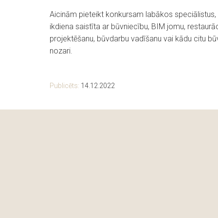
Aicinām pieteikt konkursam labākos speciālistus,
ikdiena saistīta ar būvniecību, BIM jomu, restaurāc
projektēšanu, būvdarbu vadīšanu vai kādu citu bū
nozari.
Publicēts:
14.12.2022