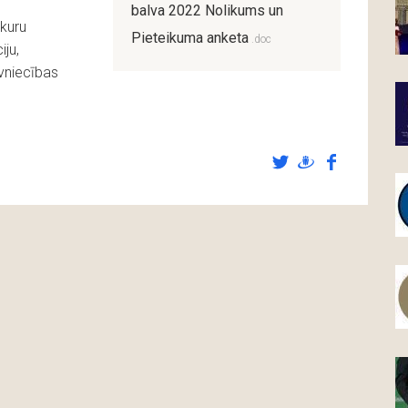
balva 2022 Nolikums un
 kuru
Pieteikuma anketa
iju,
vniecības