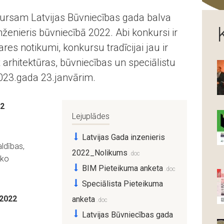
rsam Latvijas Būvniecības gada balva
ženieris būvniecībā 2022. Abi konkursi ir
es notikumi, konkursu tradīcijai jau ir
ēt arhitektūras, būvniecības un speciālistu
023.gada 23.janvārim.
22
Lejuplādes
Latvijas Gada inzenieris
ldības,
2022_Nolikums
 ko
BIM Pieteikuma anketa
Speciālista Pieteikuma
 2022
anketa
Latvijas Būvniecības gada