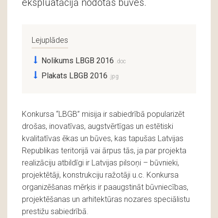
ekspluatācijā nodotās būves.
Lejuplādes
Nolikums LBGB 2016
Plakats LBGB 2016
Konkursa “LBGB” misija ir sabiedrībā popularizēt
drošas, inovatīvas, augstvērtīgas un estētiski
kvalitatīvas ēkas un būves, kas tapušas Latvijas
Republikas teritorijā vai ārpus tās, ja par projekta
realizāciju atbildīgi ir Latvijas pilsoņi – būvnieki,
projektētāji, konstrukciju ražotāji u.c. Konkursa
organizēšanas mērķis ir paaugstināt būvniecības,
projektēšanas un arhitektūras nozares speciālistu
prestižu sabiedrībā.