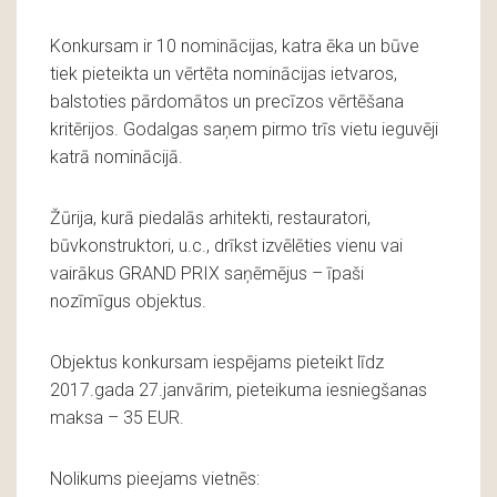
Konkursam ir 10 nominācijas, katra ēka un būve
tiek pieteikta un vērtēta nominācijas ietvaros,
balstoties pārdomātos un precīzos vērtēšana
kritērijos. Godalgas saņem pirmo trīs vietu ieguvēji
katrā nominācijā.
Žūrija, kurā piedalās arhitekti, restauratori,
būvkonstruktori, u.c., drīkst izvēlēties vienu vai
vairākus GRAND PRIX saņēmējus – īpaši
nozīmīgus objektus.
Objektus konkursam iespējams pieteikt līdz
2017.gada 27.janvārim, pieteikuma iesniegšanas
maksa – 35 EUR.
Nolikums pieejams vietnēs: