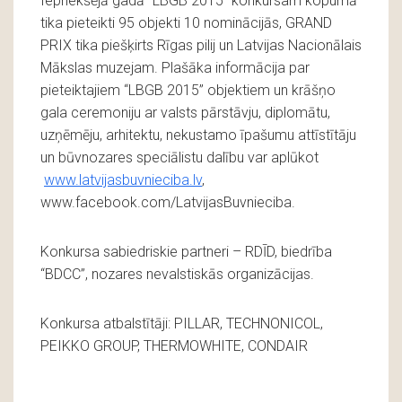
Iepriekšējā gadā “LBGB 2015” konkursam kopumā
tika pieteikti 95 objekti 10 nominācijās, GRAND
PRIX tika piešķirts Rīgas pilij un Latvijas Nacionālais
Mākslas muzejam. Plašāka informācija par
pieteiktajiem “LBGB 2015” objektiem un krāšņo
gala ceremoniju ar valsts pārstāvju, diplomātu,
uzņēmēju, arhitektu, nekustamo īpašumu attīstītāju
un būvnozares speciālistu dalību var aplūkot
www.latvijasbuvnieciba.lv
,
www.facebook.com/LatvijasBuvnieciba.
Konkursa sabiedriskie partneri – RDĪD, biedrība
“BDCC”, nozares nevalstiskās organizācijas.
Konkursa atbalstītāji: PILLAR, TECHNONICOL,
PEIKKO GROUP, THERMOWHITE, CONDAIR