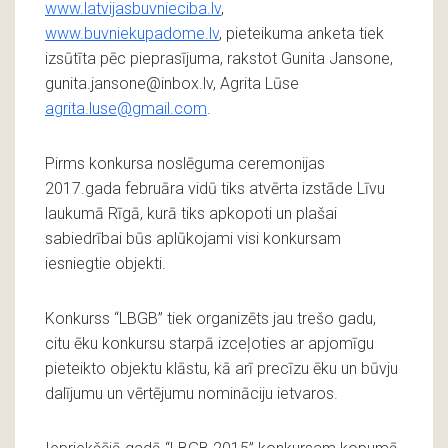
www.latvijasbuvnieciba.lv
,
www.buvniekupadome.lv
, pieteikuma anketa tiek
izsūtīta pēc pieprasījuma, rakstot Gunita Jansone,
gunita.jansone@inbox.lv, Agrita Lūse
agrita.luse@gmail.com
.
Pirms konkursa noslēguma ceremonijas
2017.gada februāra vidū tiks atvērta izstāde Līvu
laukumā Rīgā, kurā tiks apkopoti un plašai
sabiedrībai būs aplūkojami visi konkursam
iesniegtie objekti.
Konkurss “LBGB” tiek organizēts jau trešo gadu,
citu ēku konkursu starpā izceļoties ar apjomīgu
pieteikto objektu klāstu, kā arī precīzu ēku un būvju
dalījumu un vērtējumu nomināciju ietvaros.