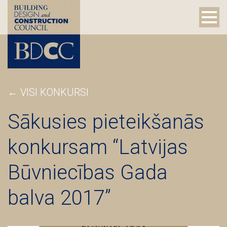
← VISI KONKURSI
Sākusies pieteikšanās
konkursam “Latvijas
Būvniecības Gada
balva 2017”