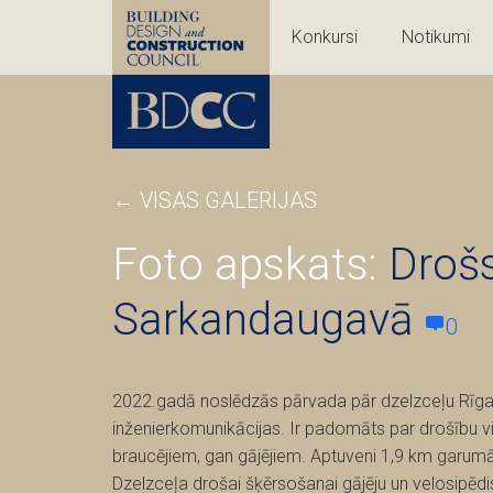
Konkursi
Notikumi
←
VISAS GALERIJAS
Foto apskats:
Drošs
Sarkandaugavā
0
2022.gadā noslēdzās pārvada pār dzelzceļu Rīga–
inženierkomunikācijas. Ir padomāts par drošību v
braucējiem, gan gājējiem. Aptuveni 1,9 km garumā 
Dzelzceļa drošai šķērsošanai gājēju un velosipēdis