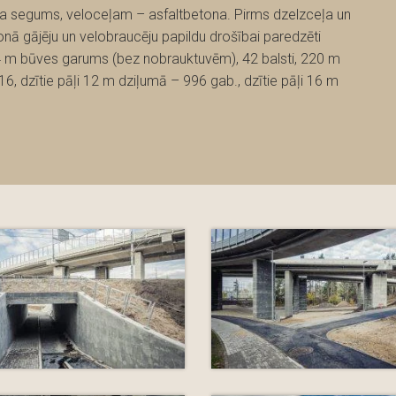
bruģa segums, veloceļam – asfaltbetona. Pirms dzelzceļa un
nā gājēju un velobraucēju papildu drošībai paredzēti
4,4 m būves garums (bez nobrauktuvēm), 42 balsti, 220 m
6, dzītie pāļi 12 m dziļumā – 996 gab., dzītie pāļi 16 m