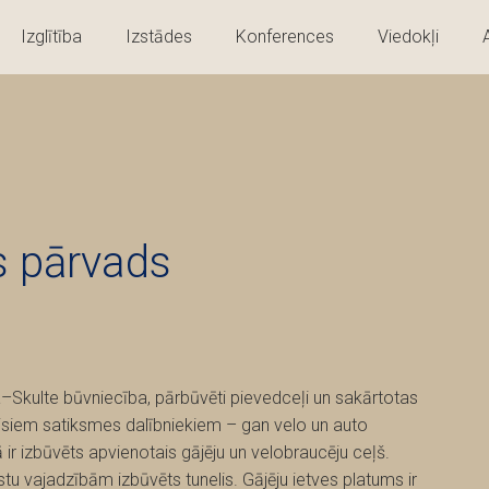
Izglītība
Izstādes
Konferences
Viedokļi
 pārvads
Skulte būvniecība, pārbūvēti pievedceļi un sakārtotas
isiem satiksmes dalībniekiem – gan velo un auto
ir izbūvēts apvienotais gājēju un velobraucēju ceļš.
tu vajadzībām izbūvēts tunelis. Gājēju ietves platums ir