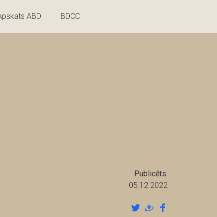
Apskats ABD
BDCC
Publicēts:
05.12.2022