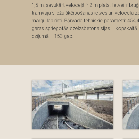
1,5 m, savukārt veloceļš ir 2 m plats. Ietvei ir 
tramvaja sliežu šķērsošanas ietves un veloceļa zo
margu labirinti. Pārvada tehniskie parametri: 45
garas spriegotās dzelzsbetona sijas – kopskaitā 1
dziļumā – 153 gab.