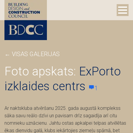
←
VISAS GALERIJAS
Foto apskats:
ExPorto
izklaides centrs
1
Ar naktskluba atvēršanu 2025. gada augustā komplekss
sāka savu reālo dzīvi un pavisam drīz sagaidīja arī citu
nomnieku uznācienu. Jahtu ostas apkalpei telpas atvēlētas
ēkas dienvidu galā, klubs iekārtojies ziemeļu spārnā, bet