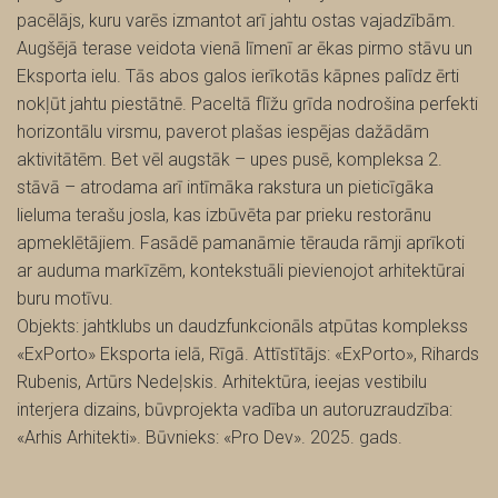
pacēlājs, kuru varēs izmantot arī jahtu ostas vajadzībām.
Augšējā terase veidota vienā līmenī ar ēkas pirmo stāvu un
Eksporta ielu. Tās abos galos ierīkotās kāpnes palīdz ērti
nokļūt jahtu piestātnē. Paceltā flīžu grīda nodrošina perfekti
horizontālu virsmu, paverot plašas iespējas dažādām
aktivitātēm. Bet vēl augstāk – upes pusē, kompleksa 2.
stāvā – atrodama arī intīmāka rakstura un pieticīgāka
lieluma terašu josla, kas izbūvēta par prieku restorānu
apmeklētājiem. Fasādē pamanāmie tērauda rāmji aprīkoti
ar auduma markīzēm, kontekstuāli pievienojot arhitektūrai
buru motīvu.
Objekts: jahtklubs un daudzfunkcionāls atpūtas komplekss
«ExPorto» Eksporta ielā, Rīgā. Attīstītājs: «ExPorto», Rihards
Rubenis, Artūrs Nedeļskis. Arhitektūra, ieejas vestibilu
interjera dizains, būvprojekta vadība un autoruzraudzība:
«Arhis Arhitekti». Būvnieks: «Pro Dev». 2025. gads.