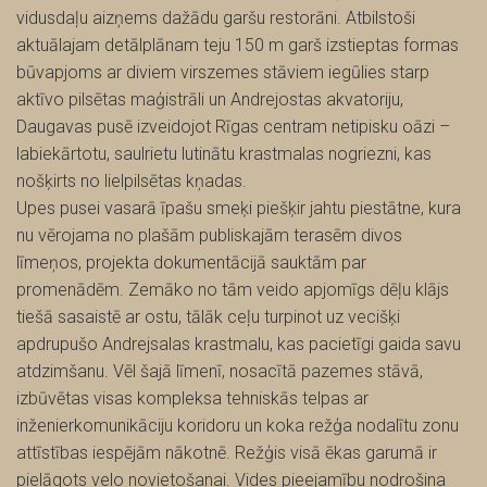
vidusdaļu aizņems dažādu garšu restorāni. Atbilstoši
aktuālajam detālplānam teju 150 m garš izstieptas formas
būvapjoms ar diviem virszemes stāviem iegūlies starp
aktīvo pilsētas maģistrāli un Andrejostas akvatoriju,
Daugavas pusē izveidojot Rīgas centram netipisku oāzi –
labiekārtotu, saulrietu lutinātu krastmalas nogriezni, kas
nošķirts no lielpilsētas kņadas.
Upes pusei vasarā īpašu smeķi piešķir jahtu piestātne, kura
nu vērojama no plašām publiskajām terasēm divos
līmeņos, projekta dokumentācijā sauktām par
promenādēm. Zemāko no tām veido apjomīgs dēļu klājs
tiešā sasaistē ar ostu, tālāk ceļu turpinot uz vecišķi
apdrupušo Andrejsalas krastmalu, kas pacietīgi gaida savu
atdzimšanu. Vēl šajā līmenī, nosacītā pazemes stāvā,
izbūvētas visas kompleksa tehniskās telpas ar
inženierkomunikāciju koridoru un koka režģa nodalītu zonu
attīstības iespējām nākotnē. Režģis visā ēkas garumā ir
pielāgots velo novietošanai. Vides pieejamību nodrošina