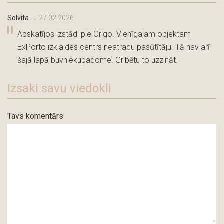
Solvita
→
27.02.2026
Apskatījos izstādi pie Origo. Vienīgajam objektam
ExPorto izklaides centrs neatradu pasūtītāju. Tā nav arī
šajā lapā buvniekupadome. Gribētu to uzzināt.
Izsaki savu viedokli
Tavs komentārs