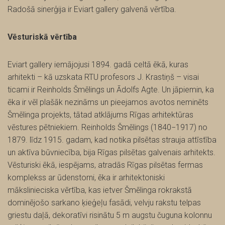
Radošā sinerģija ir Eviart gallery galvenā vērtība.
Vēsturiskā vērtība
Eviart gallery iemājojusi 1894. gadā celtā ēkā, kuras
arhitekti – kā uzskata RTU profesors J. Krastiņš – visai
ticami ir Reinholds Šmēlings un Ādolfs Agte. Un jāpiemin, ka
ēka ir vēl plašāk nezināms un pieejamos avotos neminēts
Šmēlinga projekts, tātad atklājums Rīgas arhitektūras
vēstures pētniekiem. Reinholds Šmēlings (1840−1917) no
1879. līdz 1915. gadam, kad notika pilsētas strauja attīstība
un aktīva būvniecība, bija Rīgas pilsētas galvenais arhitekts.
Vēsturiski ēkā, iespējams, atradās Rīgas pilsētas fermas
komplekss ar ūdenstorni, ēka ir arhitektoniski
mākslinieciska vērtība, kas ietver Šmēlinga rokrakstā
dominējošo sarkano ķieģeļu fasādi, velvju rakstu telpas
griestu daļā, dekoratīvi risinātu 5 m augstu čuguna kolonnu