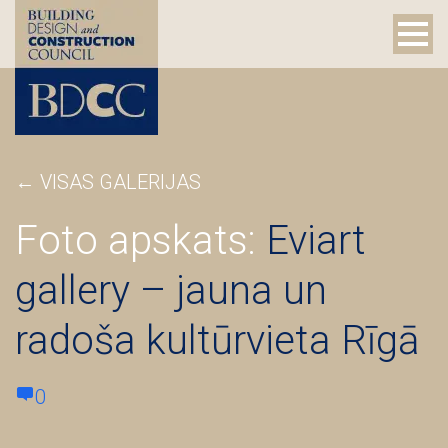
←
VISAS GALERIJAS
Foto apskats:
Eviart
gallery – jauna un
radoša kultūrvieta Rīgā
0