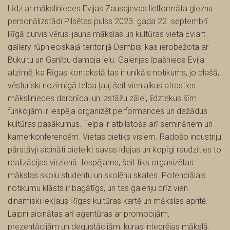
Līdz ar mākslinieces Evijas Zausajevas lielformāta gleznu
personālizstādi Pilsētas pulss 2023. gada 22. septembrī
Rīgā durvis vērusi jauna mākslas un kultūras vieta Eviart
gallery rūpnieciskajā teritorijā Dambis, kas ierobežota ar
Bukultu un Ganību dambja ielu. Galerijas īpašniece Evija
atzīmē, ka Rīgas kontekstā tas ir unikāls notikums, jo plašā,
vēsturiski nozīmīgā telpa ļauj šeit vienlaikus atrasties
mākslinieces darbnīcai un izstāžu zālei, līdztekus šīm
funkcijām ir iespēja organizēt performances un dažādus
kultūras pasākumus. Telpa ir atbilstoša arī semināriem un
kamerkonferencēm. Vietas pietiks visiem. Radošo industriju
pārstāvji aicināti pieteikt savas idejas un kopīgi raudzīties to
realizācijas virzienā. Iespējams, šeit tiks organizētas
mākslas skolu studentu un skolēnu skates. Potenciālais
notikumu klāsts ir bagātīgs, un tas galeriju drīz vien
dinamiski iekļaus Rīgas kultūras kartē un mākslas apritē.
Laipni aicinātas arī aģentūras ar promocijām,
prezentācijām un degustācijām, kuras integrējas mākslā.