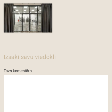
Izsaki savu viedokli
Tavs komentārs