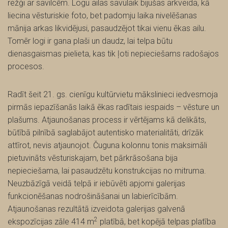
režģi ar savilcēm. Logu ailas savulaik bijušas arkveida, kā
liecina vēsturiskie foto, bet padomju laika nivelēšanas
mānija arkas likvidējusi, pasaudzējot tikai vienu ēkas ailu.
Tomēr logi ir gana plaši un daudz, lai telpa būtu
dienasgaismas pielieta, kas tik ļoti nepieciešams radošajos
procesos.
Radīt šeit 21. gs. cienīgu kultūrvietu mākslinieci iedvesmoja
pirmās iepazīšanās laikā ēkas radītais iespaids – vēsture un
plašums. Atjaunošanas process ir vērtējams kā delikāts,
būtībā pilnībā saglabājot autentisko materialitāti, drīzāk
attīrot, nevis atjaunojot. Čuguna kolonnu tonis maksimāli
pietuvināts vēsturiskajam, bet pārkrāsošana bija
nepieciešama, lai pasaudzētu konstrukcijas no mitruma.
Neuzbāzīgā veidā telpā ir iebūvēti apjomi galerijas
funkcionēšanas nodrošināšanai un labierīcībām.
Atjaunošanas rezultātā izveidota galerijas galvenā
2
ekspozīcijas zāle 414 m
platībā, bet kopējā telpas platība