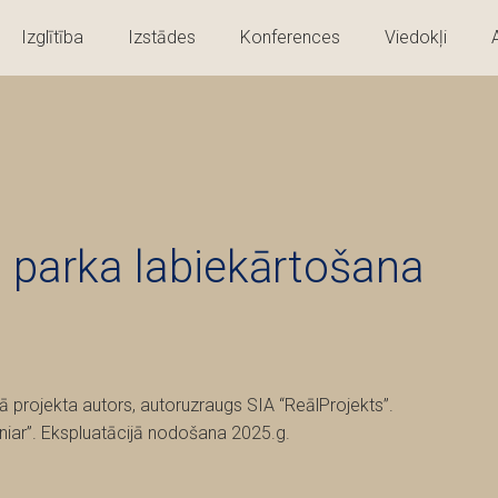
Izglītība
Izstādes
Konferences
Viedokļi
 parka labiekārtošana
ā projekta autors, autoruzraugs SIA “ReālProjekts”.
iar”. Ekspluatācijā nodošana 2025.g.