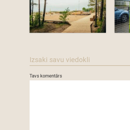
Izsaki savu viedokli
Tavs komentārs