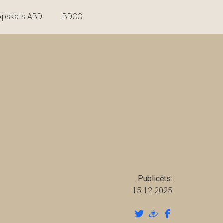
Apskats ABD
BDCC
Publicēts:
15.12.2025