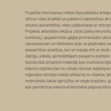
Projekta īstenošanas mērķis bija publiskās ārtelpas
dzīves vides kvalitāti un palielinot sabiedrības dro
resursu aizsardzībai, vides uzlabošanai un antr
Projekta aktivitātes iekļāva Jūras parka rekonstr
kontūras), apgaismotas gājēja promenādes izbūve
stāvlaukumam un Neibādes ielas un pludmales sav
pieejamības prasības, bet arī iespēju ērti un droši
dabīgu, unikālu, apmeklētājiem pieejamu publisko 
būvniecībā izmantoti materiāli, kas nodrošina ilgt
kāpnes izgatavotas no Latvijā ražotas augstspie
reģionāla ražotāja nelielā attālumā no objekta, tā
nodrošinātu takas ilgmūžību un vieglu kopšanu, 
kas piemērotas intensīvai lietošanai piejūras klim