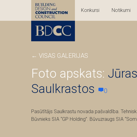
Konkursi
Notikumi
←
VISAS GALERIJAS
Foto apskats:
Jūras
Saulkrastos
0
Pasūtītājs Saulkrastu novada pašvaldība. Tehnisk
Būvnieks SIA “GP Holding”. Būvuzraugs SIA “Somn