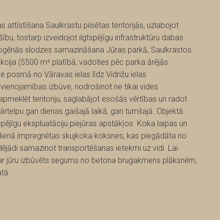
 attīstīšana Saulkrastu pilsētas teritorijās, uzlabojot
šību, tostarp izveidojot ilgtspējīgu infrastruktūru dabas
opogēnās slodzes samazināšana Jūras parkā, Saulkrastos.
ukcija (5500 m² platībā, vadoties pēc parka ārējās
 posmā no Vāravas ielas līdz Vidrižu ielas
ienojamības izbūve, nodrošinot ne tikai vides
 apmeklēt teritoriju, saglabājot esošās vērtības un radot
ārtelpu gan dienas gaišajā laikā, gan tumšajā. Objektā
spējīgu ekspluatāciju piejūras apstākļos. Koka laipas un
dienā impregnētas skujkoka koksnes, kas piegādāta no
dējādi samazinot transportēšanas ietekmi uz vidi. Lai
gar jūru izbūvēts segums no betona bruģakmens plāksnēm,
atā.