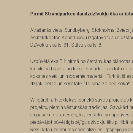
Pirmā Strandparken daudzdzīvokļu ēka ar īst
Atrašanās vieta: Sundbyberg, Stokholma, Zviedrija.
Arkitektkontor. Konstrukciju izgatavotājs un uzstā
Dzīvokļu skaits: 31. Stāvu skaits: 8.
Uzbūvētā ēka B ir pirmā no četrām, kas plānotas 
kā pilnībā būvēta no koka. Fasāde ir veidota no 
koksnes veidi un modernie materiāli. Turklāt šī eso
dziļāk ieelpo un konstatē: “Te smaržo pēc koka!”
Wingårdh arhitekti, kas iepriekš savos projektos k
projektu, piemin vēsturiskās tradīcijas. Savukārt 
un pasākumos, neslēpj, ka, iegūstot šo apbūves ga
piedāvājot būvēt ilgtspējīgu dzīvokļu ēku pilnībā n
Rezultātā uzņēmums specializējies ilgtspējīgu ko