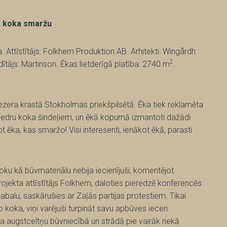
a koka smaržu
 Attīstītājs: Folkhem Produktion AB. Arhitekti: Wingårdh
2
dītājs: Martinson. Ēkas lietderīgā platība: 2740 m
.
ezera krastā Stokholmas priekšpilsētā. Ēka tiek reklamēta
ciedru koka šindeļiem, un ēkā kopumā izmantoti dažādi
t ēka, kas smaržo! Visi interesenti, ienākot ēkā, parasti
oku kā būvmateriālu nebija iecienījuši, komentējot
projekta attīstītājs Folkhem, daloties pieredzē konferencēs
balu, saskārušies ar Zaļās partijas protestiem. Tikai
o koka, viņi varējuši turpināt savu apbūves ieceri.
ka augstceltņu būvniecībā un strādā pie vairāk nekā