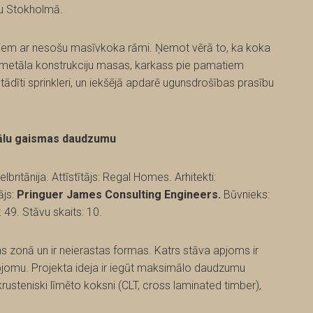
ēku Stokholmā.
iem ar nesošu masīvkoka rāmi. Ņemot vērā to, ka koka
un metāla konstrukciju masas, karkass pie pamatiem
tādīti sprinkleri, un iekšējā apdarē ugunsdrošības prasību
ālu gaismas daudzumu
ritānija. Attīstītājs: Regal Homes. Arhitekti:
ājs:
Pringuer James Consulting Engineers.
Būvnieks:
: 49. Stāvu skaits: 10.
 zonā un ir neierastas formas. Katrs stāva apjoms ir
apjomu. Projekta ideja ir iegūt maksimālo daudzumu
krusteniski līmēto koksni (CLT, cross laminated timber),