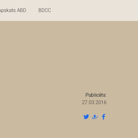
Apskats ABD
BDCC
Publicēts:
27.03.2016