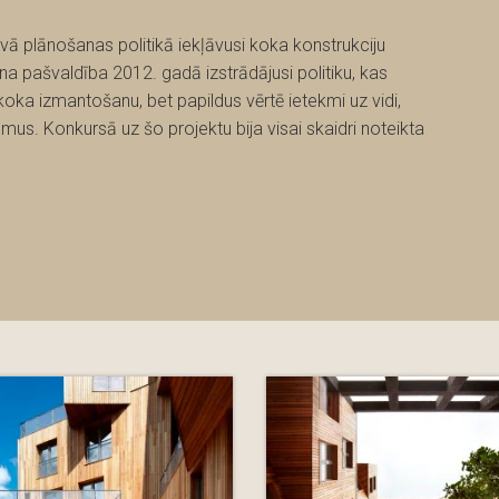
ā plānošanas politikā iekļāvusi koka konstrukciju
jona pašvaldība 2012. gadā izstrādājusi politiku, kas
 koka izmantošanu, bet papildus vērtē ietekmi uz vidi,
mus. Konkursā uz šo projektu bija visai skaidri noteikta