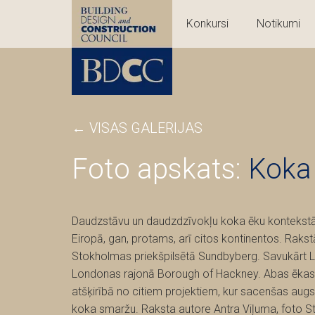
Konkursi
Notikumi
←
VISAS GALERIJAS
Foto apskats:
Koka 
Daudzstāvu un daudzdzīvokļu koka ēku kontekstā i
Eiropā, gan, protams, arī citos kontinentos. Rak
Stokholmas priekšpilsētā Sundbyberg. Savukārt Li
Londonas rajonā Borough of Hackney. Abas ēkas ir 
atšķirībā no citiem projektiem, kur sacenšas augs
koka smaržu. Raksta autore Antra Viļuma, foto S