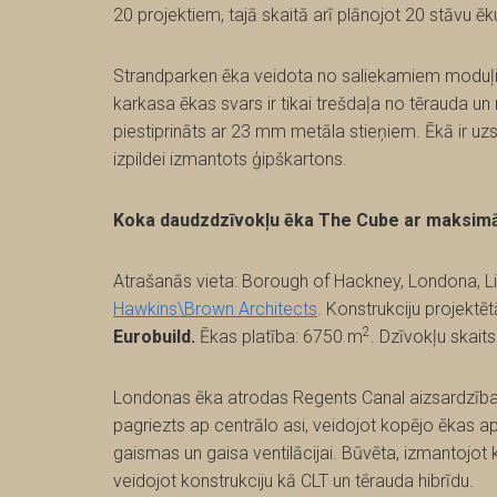
20 projektiem, tajā skaitā arī plānojot 20 stāvu 
Strandparken ēka veidota no saliekamiem moduļ
karkasa ēkas svars ir tikai trešdaļa no tērauda 
piestiprināts ar 23 mm metāla stieņiem. Ēkā ir uzs
izpildei izmantots ģipškartons.
Koka daudzdzīvokļu ēka The Cube ar maksim
Atrašanās vieta: Borough of Hackney, Londona, Lielb
Hawkins\Brown Architects
. Konstrukciju projektēt
2
Eurobuild.
Ēkas platība: 6750 m
. Dzīvokļu skaits
Londonas ēka atrodas Regents Canal aizsardzības
pagriezts ap centrālo asi, veidojot kopējo ēkas 
gaismas un gaisa ventilācijai. Būvēta, izmantojot 
veidojot konstrukciju kā CLT un tērauda hibrīdu.