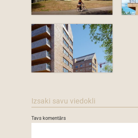
Izsaki savu viedokli
Tavs komentārs