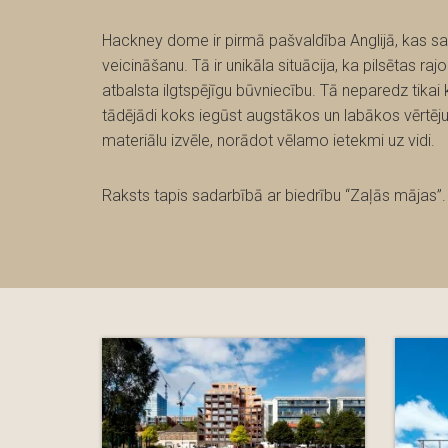
Hackney dome ir pirmā pašvaldība Anglijā, kas sav
veicināšanu. Tā ir unikāla situācija, ka pilsētas ra
atbalsta ilgtspējīgu būvniecību. Tā neparedz tikai
tādējādi koks iegūst augstākos un labākos vērtēju
materiālu izvēle, norādot vēlamo ietekmi uz vidi.
Raksts tapis sadarbībā ar biedrību “Zaļās mājas”.