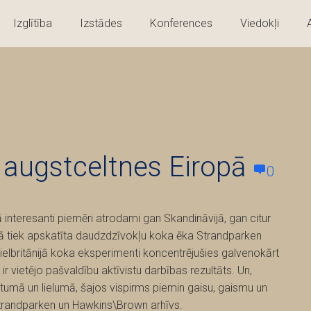
Izglītība
Izstādes
Konferences
Viedokļi
augstceltnes Eiropā
0
nteresanti piemēri atrodami gan Skandināvijā, gan citur
stā tiek apskatīta daudzdzīvokļu koka ēka Strandparken
elbritānijā koka eksperimenti koncentrējušies galvenokārt
vietējo pašvaldību aktīvistu darbības rezultāts. Un,
tumā un lielumā, šajos vispirms piemin gaisu, gaismu un
trandparken un Hawkins\Brown arhīvs.