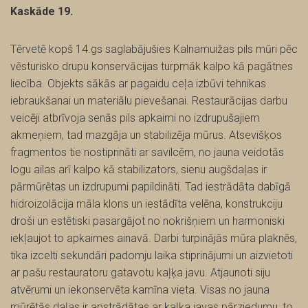
Kaskāde 19.
Tērvetē kopš 14.gs saglabājušies Kalnamuižas pils mūri pēc
vēsturisko drupu konservācijas turpmāk kalpo kā pagātnes
liecība. Objekts sākās ar pagaidu ceļa izbūvi tehnikas
iebraukšanai un materiālu pievešanai. Restaurācijas darbu
veicēji atbrīvoja senās pils apkaimi no izdrupušajiem
akmeņiem, tad mazgāja un stabilizēja mūrus. Atsevišķos
fragmentos tie nostiprināti ar savilcēm, no jauna veidotās
logu ailas arī kalpo kā stabilizators, sienu augšdaļas ir
pārmūrētas un izdrupumi papildināti. Tad iestrādāta dabīgā
hidroizolācija māla klons un iestādīta velēna, konstrukciju
droši un estētiski pasargājot no nokrišņiem un harmoniski
iekļaujot to apkaimes ainavā. Darbi turpinājās mūra plaknēs,
tika izcelti sekundāri padomju laika stiprinājumi un aizvietoti
ar pašu restauratoru gatavotu kaļķa javu. Atjaunoti siju
atvērumi un iekonservēta kamīna vieta. Visas no jauna
mūrētās daļas ir apstrādātas ar kaļķa javas pārziedumu, to