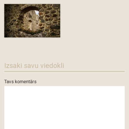
Izsaki savu viedokli
Tavs komentārs