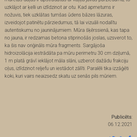
uzklājot ar ķelli un izlīdzinot ar otu. Kad apmetums ir
nožuvis, tiek uzklātas tumšas ūdens bāzes lāzuras,
izveidojot patinētu pārziedumus, tā lai vizuāli nodalītu
autentiskumu no jauninājumiem. Mūra šķērssienā, kas tapa
no jauna, ir redzamas betona stiprinošās joslas, uzsverot to,
ka šis nav oriģināls mūra fragments. Sargājoša
hidroizolācija iestrādāta pa mūru perimetru 30 cm dziļumā,
1 m platā grāvī ieklājot māla slāni, uzberot dažādu frakciju
oļus, izlīdzinot reljefu un iestādot zālīti. Paralēli tika izzāģēti
koki, kuri vairs neaizsedz skatu uz senās pils mūriem.
Publicēts:
06.12.2021