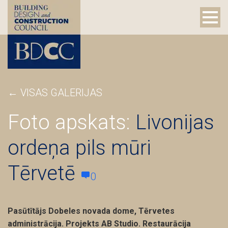
←
VISAS GALERIJAS
Foto apskats:
Livonijas
ordeņa pils mūri
Tērvetē
0
Pasūtītājs Dobeles novada dome, Tērvetes
administrācija. Projekts AB Studio. Restaurācija