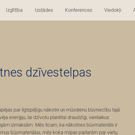
Izglītība
Izstādes
Konferences
Viedokļi
nes dzīvestelpas
ējas par ilgtspējīgu nākotni un mūsdienu būvniecību tajā.
 enerģiju, lai dzīvotu planētai draudzīgi, vienlaikus
šajām izmaksām. Mēs ticam, ka nākotnes būvmateriāls ir
jamus būvmateriālus, mēs koka mājas padarām par vietu,