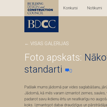
Konkursi
Notikumi
←
VISAS GALERIJAS
Foto apskats:
Nākot
standarti
0
Pašlaik mums jādomā par vides saglabāšanu, jārūp
Jādomā, kā mēs varam izmantot zemes, saules, vēja
padarot savu ikdienu ērtu un neatkarīgu no augo
koks. Izmantojot dabai draudzīgus un pārstrādā