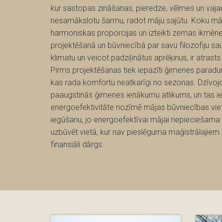
kur sastopas zināšanas, pieredze, vēlmes un vaja
nesamākslotu šarmu, radot māju sajūtu. Koku mājā
harmoniskas proporcijas un izteikti zemas ikmēne
projektēšanā un būvniecībā par savu filozofiju sauc
klimatu un veicot padziļinātus aprēķinus, ir atras
Pirms projektēšanas tiek iepazīti ģimenes paradumi
kas rada komfortu neatkarīgi no sezonas. Dzīv
paaugstinās ģimenes ienākumu atlikums, un tas i
energoefektivitāte nozīmē mājas būvniecības viet
iegūšanu, jo energoefektīvai mājai nepieciešama 
uzbūvēt vietā, kur nav pieslēguma maģistrālajiem
finansiāli dārgs.