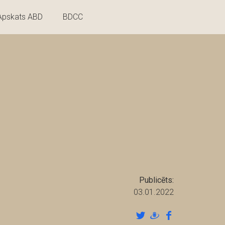
Apskats ABD
BDCC
Publicēts:
03.01.2022