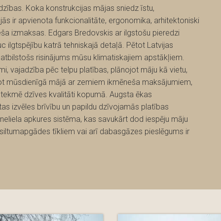
dzības. Koka konstrukcijas mājas sniedz īstu,
s ir apvienota funkcionalitāte, ergonomika, arhitektoniski
ša izmaksas. Edgars Bredovskis ar ilgstošu pieredzi
 ilgtspējību katrā tehniskajā detaļā. Pētot Latvijas
ts atbilstošs risinājums mūsu klimatiskajiem apstākļiem.
, vajadzība pēc telpu platības, plānojot māju kā vietu,
ojot mūsdienīgā mājā ar zemiem ikmēneša maksājumiem,
etekmē dzīves kvalitāti kopumā. Augsta ēkas
as izvēles brīvību un papildu dzīvojamās platības
neliela apkures sistēma, kas savukārt dod iespēju māju
 siltumapgādes tīkliem vai arī dabasgāzes pieslēgums ir