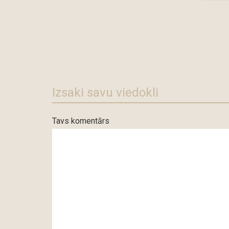
Izsaki savu viedokli
Tavs komentārs