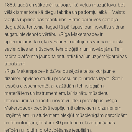
1880. gadā un sākotnēji kalpojusi kā veļas mazgātava, bet
vēlāk izmantota kā diegu fabrika un padomju laikā – Valsts
vieglās rūpniecības tehnikums. Pirms pārbūves šeit bija
degradēta teritorija, tagad tā pārtapusi par inovatīvu vidi ar
augstu pievienoto vērtību. «Riga Makerspace» ir
apliecinājums tam, kā vēstures mantojums var harmoniski
savienoties ar mūsdienu tehnoloģijām un inovācijām. Te ir
radīta platforma jauno talantu attīstībai un uzņēmējdarbības
atbalstam.
«Riga Makerspace» ir dzīva, pulsējoša telpa, kur jaunie
dizaineri apvieno studiju procesu ar jaunrades izpēti. Šeit ir
iespēja eksperimentēt ar dažādām tehnoloģijām,
materiāliem un instrumentiem, lai risinātu mūsdienu
izaicinājumus un radītu inovatīvu ideju prototipus. «Riga
Makerspace» piedāvā iespēju māksliniekiem, dizaineriem,
uzņēmējiem un studentiem piekļūt mūsdienīgām darbnīcām
un tehnoloģijām, tostarp 3D printeriem, lāzergriešanas
ierīcēm un citām prototipēšanas iespējām.