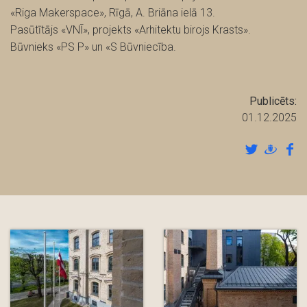
«Riga Makerspace», Rīgā, A. Briāna ielā 13.
Pasūtītājs «VNĪ», projekts «Arhitektu birojs Krasts».
Būvnieks «PS P» un «S Būvniecība.
Publicēts:
01.12.2025