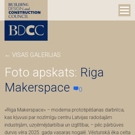
←
VISAS GALERIJAS
Foto apskats:
Riga
Makerspace
0
«Riga Makerspace» – moderna prototipēšanas darbnīca,
kas kļuvusi par nozīmīgu centru Latvijas radošajām
industrijām, uzņēmējdarbībai un izglītībai, – pēc pārbūves
durvis vēra 2025. gada vasaras nogalē. Vēsturiskā ēka celta