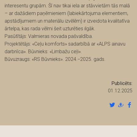
interesentu grupām. Šī nav tikai iela ar stāvvietām tās malā
– ar dažādiem paņēmieniem (labiekārtojuma elementiem,
apstādījumiem un materiālu izvēlēm) ir izveidota kvalitatīva
ārtelpa, kas rada vēlmi šeit uzturēties ilgāk.
Pasūtītājs: Valmieras novada pašvaldība.
Projektētājs: «Ceļu komforts» sadarbībā ar «ALPS ainavu
darbnīca». Būvnieks: «Limbažu ceļi».
Būvuzraugs: «RS Būvnieks». 2024.−2025. gads.
Publicēts:
01.12.2025