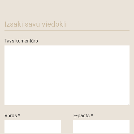
Izsaki savu viedokli
Tavs komentārs
Vārds *
E-pasts *