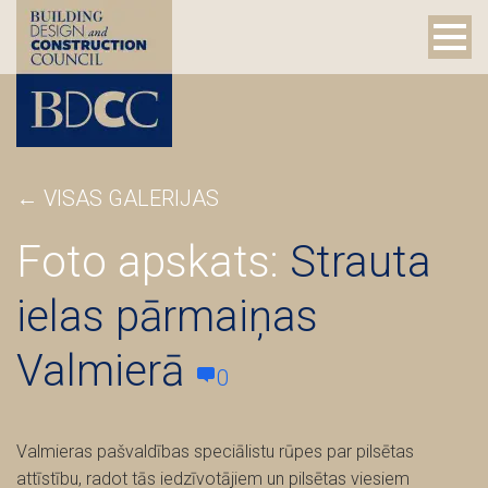
←
VISAS GALERIJAS
Foto apskats:
Strauta
ielas pārmaiņas
Valmierā
0
Valmieras pašvaldības speciālistu rūpes par pilsētas
attīstību, radot tās iedzīvotājiem un pilsētas viesiem