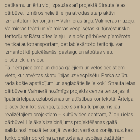
patīkamu un ērtu vidi, izpaužas arī projektā Strauta ielas
pārbūve. Izmēros nelielā ieliņa atrodas starp aktīvi
izmantotām teritorijām – Valmieras tirgu, Valmieras muzeju,
Valmieras teātri un Valmieras vecpilsētas kultūrvēsturisko
teritoriju ar Rātsupītes ieleju. Iela pēc pārbūves piemērota
ne tikai autotransportam, bet labiekārtoto teritoriju var
izmantot kā pulcēšanās, pastaigu un atpūtas vietu
pilsētnieki un viesi.
Tā ir ērti pieejama un droša gājējiem un velosipēdistiem,
vieta, kur atvērtas skatu līnijas uz vecpilsētu. Parka sajūtu
rada košie apstādījumi un saglabātie lielie koki. Strauta ielas
pārbūve ir Valmierā nozīmīgs projekts centra teritorijas, it
īpaši ārtelpas, uzlabošanas un attīstības kontekstā. Ārtelpa
pilsētvidē ir ļoti svarīga, tāpēc šis ir kā turpinājums jau
realizētajiem projektiem – Kultūrvides centram, Ziloņu ielas
pārbūvei. Lielākais izaicinājums projektēšanas gaitā –
salīdzinoši mazā teritorijā izveidot vairākus zonējumus, kas
funkcionāli nodrošina izmantošanas iespējas dažādām