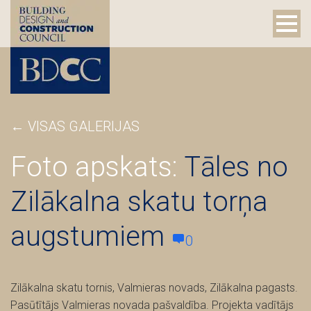
←
VISAS GALERIJAS
Foto apskats:
Tāles no
Zilākalna skatu torņa
augstumiem
0
Zilākalna skatu tornis, Valmieras novads, Zilākalna pagasts.
Pasūtītājs Valmieras novada pašvaldība. Projekta vadītājs