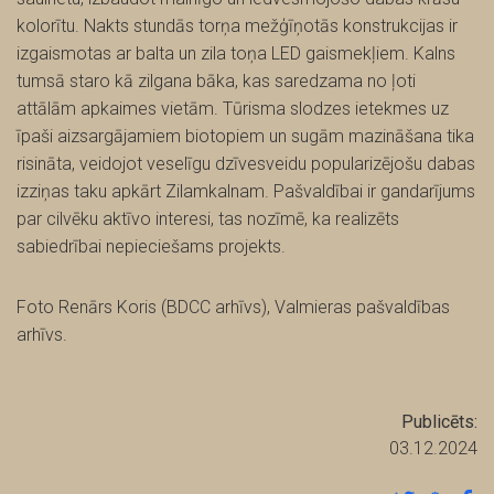
kolorītu. Nakts stundās torņa mežģīņotās konstrukcijas ir
izgaismotas ar balta un zila toņa LED gaismekļiem. Kalns
tumsā staro kā zilgana bāka, kas saredzama no ļoti
attālām apkaimes vietām. Tūrisma slodzes ietekmes uz
īpaši aizsargājamiem biotopiem un sugām mazināšana tika
risināta, veidojot veselīgu dzīvesveidu popularizējošu dabas
izziņas taku apkārt Zilamkalnam. Pašvaldībai ir gandarījums
par cilvēku aktīvo interesi, tas nozīmē, ka realizēts
sabiedrībai nepieciešams projekts.
Foto Renārs Koris (BDCC arhīvs), Valmieras pašvaldības
arhīvs.
Publicēts:
03.12.2024