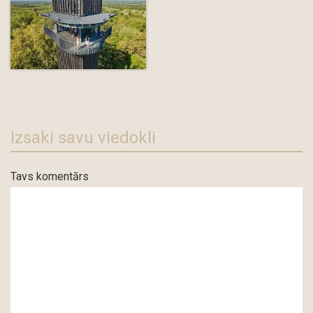
Izsaki savu viedokli
Tavs komentārs