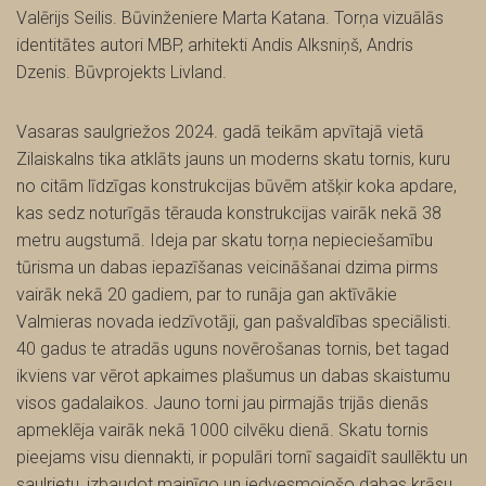
Valērijs Seilis. Būvinženiere Marta Katana. Torņa vizuālās
identitātes autori MBP, arhitekti Andis Alksniņš, Andris
Dzenis. Būvprojekts Livland.
Vasaras saulgriežos 2024. gadā teikām apvītajā vietā
Zilaiskalns tika atklāts jauns un moderns skatu tornis, kuru
no citām līdzīgas konstrukcijas būvēm atšķir koka apdare,
kas sedz noturīgās tērauda konstrukcijas vairāk nekā 38
metru augstumā. Ideja par skatu torņa nepieciešamību
tūrisma un dabas iepazīšanas veicināšanai dzima pirms
vairāk nekā 20 gadiem, par to runāja gan aktīvākie
Valmieras novada iedzīvotāji, gan pašvaldības speciālisti.
40 gadus te atradās uguns novērošanas tornis, bet tagad
ikviens var vērot apkaimes plašumus un dabas skaistumu
visos gadalaikos. Jauno torni jau pirmajās trijās dienās
apmeklēja vairāk nekā 1000 cilvēku dienā. Skatu tornis
pieejams visu diennakti, ir populāri tornī sagaidīt saullēktu un
saulrietu, izbaudot mainīgo un iedvesmojošo dabas krāsu