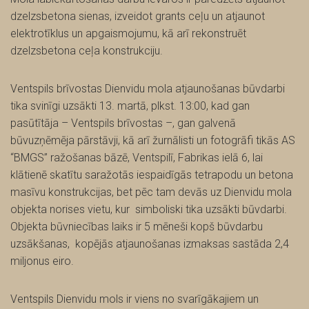
dzelzsbetona sienas, izveidot grants ceļu un atjaunot
elektrotīklus un apgaismojumu, kā arī rekonstruēt
dzelzsbetona ceļa konstrukciju.
Ventspils brīvostas Dienvidu mola atjaunošanas būvdarbi
tika svinīgi uzsākti 13. martā, plkst. 13:00, kad gan
pasūtītāja – Ventspils brīvostas –, gan galvenā
būvuzņēmēja pārstāvji, kā arī žurnālisti un fotogrāfi tikās AS
“BMGS” ražošanas bāzē, Ventspilī, Fabrikas ielā 6, lai
klātienē skatītu saražotās iespaidīgās tetrapodu un betona
masīvu konstrukcijas, bet pēc tam devās uz Dienvidu mola
objekta norises vietu, kur simboliski tika uzsākti būvdarbi.
Objekta būvniecības laiks ir 5 mēneši kopš būvdarbu
uzsākšanas, kopējās atjaunošanas izmaksas sastāda 2,4
miljonus eiro.
Ventspils Dienvidu mols ir viens no svarīgākajiem un