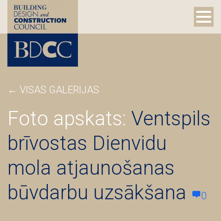
←
VISAS GALERIJAS
Foto apskats:
Ventspils
brīvostas Dienvidu
mola atjaunošanas
būvdarbu uzsākšana
0