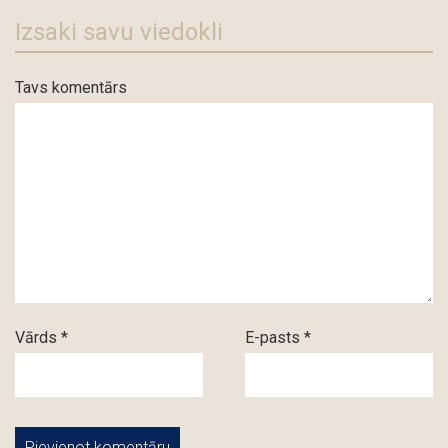
Izsaki savu viedokli
Tavs komentārs
Vārds *
E-pasts *