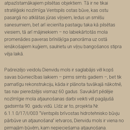
atpazīstamākajiem pilsētas objektiem. Tā ir ne tikai
stratēģiski nozīmīga Ventspils ostas būve, kas ostu
pasargā no atklātas jūras viļņiem, ledus un smilšu
sanesumiem, bet arī iecienīta pastaigu taka kā pilsētas
viesiem, tā arī mājiniekiem – no labiekārtotās mola
promenādes paveras brīnišķīga panorāma uz ostā
ienākošajiem kuģiem, saulrietu un viļņu bangošanos stipra
vēja laikā.
Pašreizējo veidolu Dienvidu mols ir saglabājis vēl kopš
savas būvniecības laikiem – pirms simts gadiem –, bet tik
pamatīgu rekonstrukciju, kāda ir plānota tuvākajā nākotnē,
tas nav pieredzējis vismaz 60 gadus. Savukārt pēdējie
nozīmīgie mola atjaunošanas darbi veikti vēl pagājušā
gadsimta 90. gadu vidū. Līdz ar to, projekta Nr.
6.1.1.0/17/I/003 “Ventspils brīvostas hidrotehnisko būvju
pārbūve un atjaunošana” ietvaros, Dienvidu mols ir viena no
pirmajām būvēm, kam nepieciešama atjaunošana.