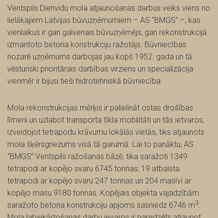
Ventspils Dienvidu mola atjaunošanas darbus veiks viens no
lielākajiem Latvijas būvuzņēmumiem – AS “BMGS” –, kas
vienlaikus ir gan galvenais būvuzņēmējs, gan rekonstrukcijā
izmantoto betona konstrukciju ražotājs. Būvniecības
nozarē uzņēmums darbojas jau kopš 1952. gada un tā
vēsturiski prioritārais darbības virziens un specializācija
vienmēr ir bijusi tieši hidrotehniskā būvniecība.
Mola rekonstrukcijas mērķis ir palielināt ostas drošības
līmeni un uzlabot transporta tīkla mobilitāti un tās ietvaros,
izveidojot tetrapodu krāvumu lokālās vietās, tiks atjaunots
mola šķērsgriezums visā tā garumā. Lai to panāktu, AS
“BMGS” Ventspils ražošanas bāzē, tika saražoti 1349
tetrapodi ar kopējo svaru 6745 tonnas; 19 atbalsta
tetrapodi ar kopējo svaru 247 tonnas un 204 masīvi ar
kopējo masu 9180 tonnas. Kopējais objekta vajadzībām
3
saražoto betona konstrukciju apjoms sasniedz 6746 m
.
Mola labiekārtošanas darbu ievaros ir paredzēts atjaunot