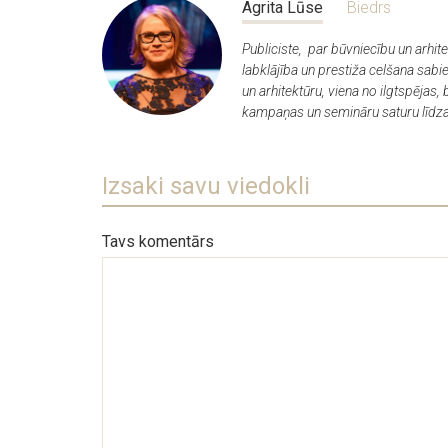
Agrita Lūse
Biedrs
Publiciste, par būvniecību un arh
labklājība un prestiža celšana sabi
un arhitektūru, viena no ilgtspējas
kampaņas un semināru saturu līdza
Izsaki savu viedokli
Tavs komentārs