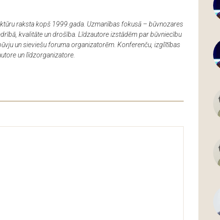
itektūru raksta kopš 1999.gada. Uzmanības fokusā – būvnozares
edrībā, kvalitāte un drošība. Līdzautore izstādēm par būvniecību
, būvju un sieviešu foruma organizatorēm. Konferenču, izglītības
utore un līdzorganizatore.