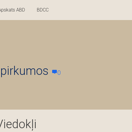
Apskats ABD
BDCC
iepirkumos
0
Viedokļi