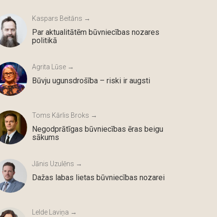
Kaspars Beitāns →
Par aktualitātēm būvniecības nozares
politikā
Agrita Lūse →
Būvju ugunsdrošība – riski ir augsti
Toms Kārlis Broks →
Negodprātīgas būvniecības ēras beigu
sākums
Jānis Uzulēns →
Dažas labas lietas būvniecības nozarei
Lelde Laviņa →