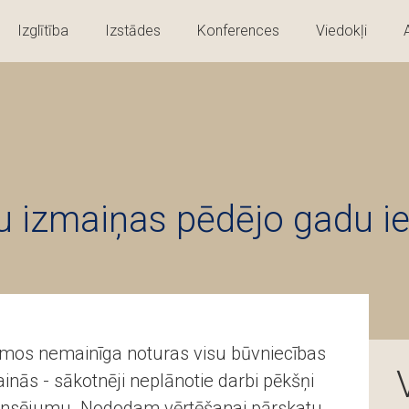
Izglītība
Izstādes
Konferences
Viedokļi
u izmaiņas pēdējo gadu 
umos nemainīga noturas visu būvniecības
ainās - sākotnēji neplānotie darbi pēkšņi
finansējumu. Nododam vērtēšanai pārskatu