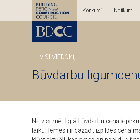
Konkursi
Notikumi
←
VISI VIEDOKĻI
Būvdarbu līgumcen
Ne vienmēr līgtā būvdarbu cena iepirk
laiku. Iemesli ir dažādi, izpildes cena m
kļūst aktuāli, kas prasa arī papildus 