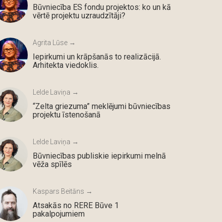
Būvniecība ES fondu projektos: ko un kā
vērtē projektu uzraudzītāji?
Agrita Lūse →
Iepirkumi un krāpšanās to realizācijā.
Arhitekta viedoklis.
Lelde Laviņa →
“Zelta griezuma” meklējumi būvniecības
projektu īstenošanā
Lelde Laviņa →
Būvniecības publiskie iepirkumi melnā
vēža spīlēs
Kaspars Beitāns →
Atsakās no RERE Būve 1
pakalpojumiem