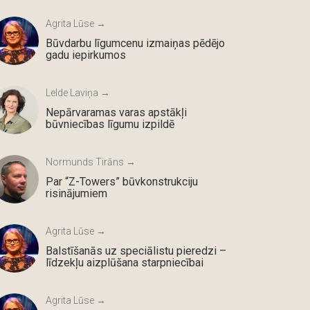
Agrita Lūse →
Būvdarbu līgumcenu izmaiņas pēdējo
gadu iepirkumos
Lelde Laviņa →
Nepārvaramas varas apstākļi
būvniecības līgumu izpildē
Normunds Tirāns →
Par “Z-Towers” būvkonstrukciju
risinājumiem
Agrita Lūse →
Balstīšanās uz speciālistu pieredzi –
līdzekļu aizplūšana starpniecībai
Agrita Lūse →