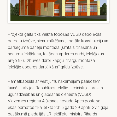
Projekta gaitā tiks veikta topošās VUGD depo ēkas
pamatu izbūve, sienu mūrēšana, metāla konstrukciju un
pārseguma paneļu montāža, jumta siltināšana un
seguma ieklāšana, fasādes apdares darbi, iekšējo un
ārējo tīklu izbūves darbi, kāpņu, margu montāža,
iekšējie apdares darbi, kā arī grīdu izbūve.
Pamatkapsula ar vēstījumu nākamajām paaudzēm
jaunās Latvijas Republikas Iekšlietu ministrijas Valsts
ugunsdzēsības un glābšanas dienesta (VUGD)
Vidzemes reģiona Alūksnes novada Apes posteņa
ēkas pamatos tika ielikta 2016.gada 29.aprīlī. Svinīgajā
pasākumā piedalījās LR Iekšlietu ministrs Rihards