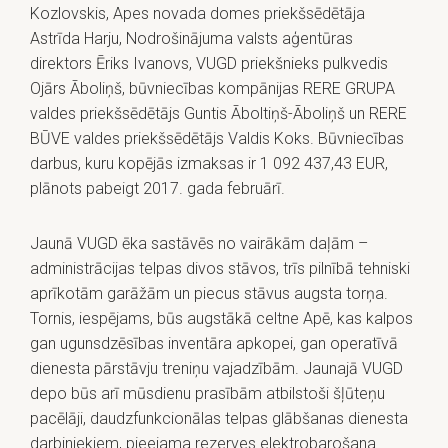
Kozlovskis, Apes novada domes priekšsēdētāja
Astrīda Harju, Nodrošinājuma valsts aģentūras
direktors Ēriks Ivanovs, VUGD priekšnieks pulkvedis
Ojārs Āboliņš, būvniecības kompānijas RERE GRUPA
valdes priekšsēdētājs Guntis Āboltiņš-Āboliņš un RERE
BŪVE valdes priekšsēdētājs Valdis Koks. Būvniecības
darbus, kuru kopējās izmaksas ir 1 092 437,43 EUR,
plānots pabeigt 2017. gada februārī.
Jaunā VUGD ēka sastāvēs no vairākām daļām –
administrācijas telpas divos stāvos, trīs pilnībā tehniski
aprīkotām garāžām un piecus stāvus augsta torņa.
Tornis, iespējams, būs augstākā celtne Apē, kas kalpos
gan ugunsdzēsības inventāra apkopei, gan operatīvā
dienesta pārstāvju treniņu vajadzībām. Jaunajā VUGD
depo būs arī mūsdienu prasībām atbilstoši šļūteņu
pacēlāji, daudzfunkcionālas telpas glābšanas dienesta
darbiniekiem, pieejama rezerves elektrobarošana