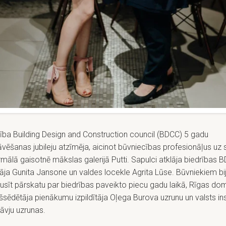
ība Building Design and Construction council (BDCC) 5 gadu
vēšanas jubileju atzīmēja, aicinot būvniecības profesionāļus uz 
mālā gaisotnē mākslas galerijā Putti. Sapulci atklāja biedrības 
āja Gunita Jansone un valdes locekle Agrita Lūse. Būvniekiem bij
usīt pārskatu par biedrības paveikto piecu gadu laikā, Rīgas do
šsēdētāja pienākumu izpildītāja Oļega Burova uzrunu un valsts ins
āvju uzrunas.