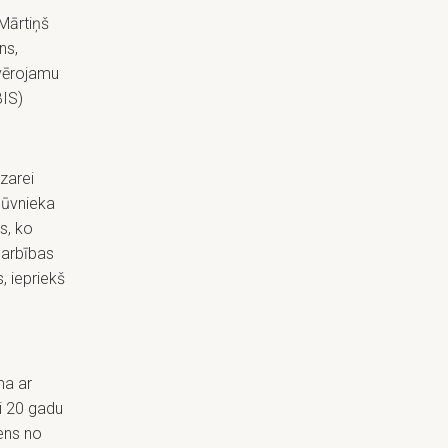
Mārtiņš
ns,
evērojamu
BIS)
zarei
būvnieka
s, ko
darbības
, iepriekš
ma ar
i 20 gadu
iens no