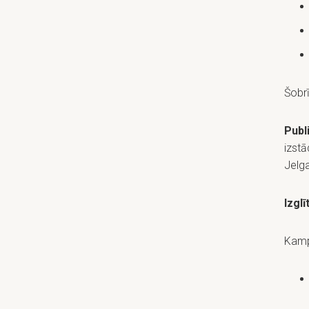
Šobr
Publ
izstā
Jelga
Izgl
Kamp