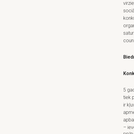
virzi
sociā
konku
organ
satur
counc
Bied
Konk
5 gad
tiek 
ir kļ
apme
apba
– ie