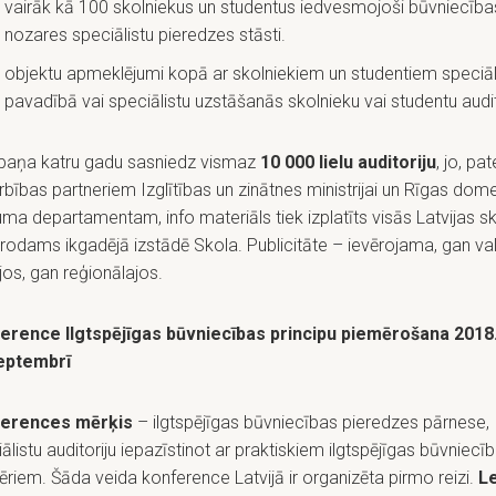
vairāk kā 100 skolniekus un studentus iedvesmojoši būvniecība
nozares speciālistu pieredzes stāsti.
objektu apmeklējumi kopā ar skolniekiem un studentiem speciāl
pavadībā vai speciālistu uzstāšanās skolnieku vai studentu audit
aņa katru gadu sasniedz vismaz
10 000 lielu auditoriju
, jo, pa
bības partneriem Izglītības un zinātnes ministrijai un Rīgas dom
ma departamentam, info materiāls tiek izplatīts visās Latvijas sk
trodams ikgadējā izstādē Skola. Publicitāte – ievērojama, gan va
os, gan reģionālajos.
erence Ilgtspējīgas būvniecības principu piemērošana 2018
eptembrī
erences mērķis
– ilgtspējīgas būvniecības pieredzes pārnese,
ālistu auditoriju iepazīstinot ar praktiskiem ilgtspējīgas būvniecī
riem. Šāda veida konference Latvijā ir organizēta pirmo reizi.
Le