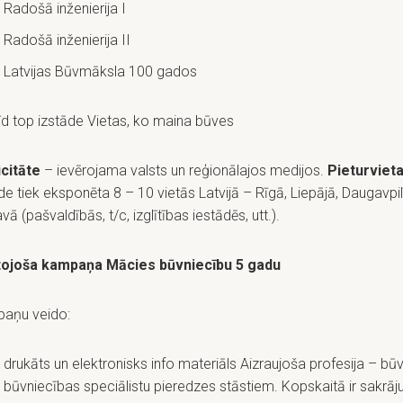
Radošā inženierija I
Radošā inženierija II
Latvijas Būvmāksla 100 gados
īd top izstāde Vietas, ko maina būves
icitāte
– ievērojama valsts un reģionālajos medijos.
Pieturviet
de tiek eksponēta 8 – 10 vietās Latvijā – Rīgā, Liepājā, Daugavpil
vā (pašvaldībās, t/c, izglītības iestādēs, utt.).
ītojoša kampaņa Mācies būvniecību 5 gadu
aņu veido:
drukāts un elektronisks info materiāls Aizraujoša profesija – bū
būvniecības speciālistu pieredzes stāstiem. Kopskaitā ir sakrāj