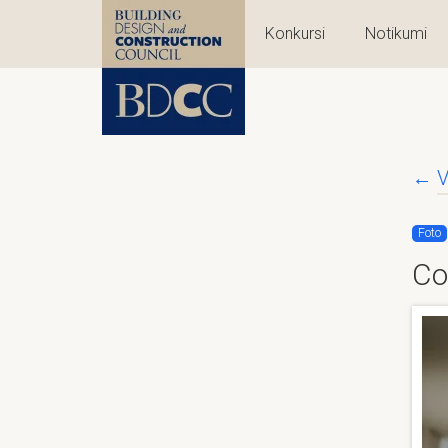
Konkursi
Notikumi
←
V
Foto
Co