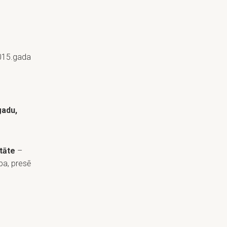
015.gada
gadu,
itāte
–
ba, presē