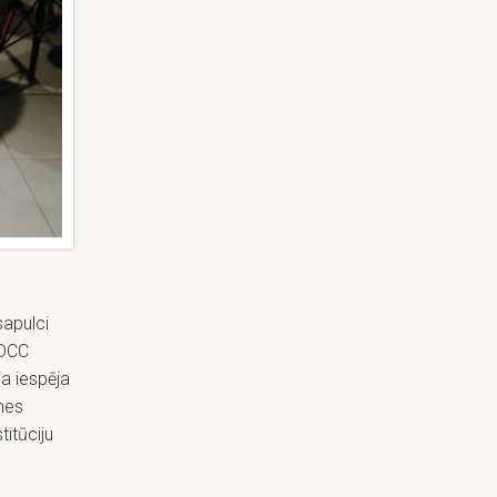
sapulci
BDCC
a iespēja
mes
titūciju