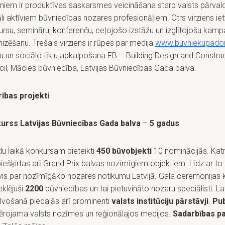
eniem ir produktīvas saskarsmes veicināšana starp valsts pārvald
li aktīviem būvniecības nozares profesionāļiem. Otrs virziens ie
rsu, semināru, konferenču, ceļojošo izstāžu un izglītojošu kam
izēšanu. Trešais virziens ir rūpes par medija
www.buvniekupado
u un sociālo tīklu apkalpošana FB – Building Design and Constru
il, Mācies būvniecība, Latvijas Būvniecības Gada balva.
rības projekti
urss Latvijas Būvniecības Gada balva
–
5 gadus
u laikā konkursam pieteikti
450 būvobjekti
10 nominācijās. Kat
piešķirtas arī Grand Prix balvas nozīmīgiem objektiem. Līdz ar to
uvis par nozīmīgāko nozares notikumu Latvijā. Gala ceremonijas 
klējuši
2200
būvniecības un tai pietuvināto nozaru speciālisti. L
lvošanā piedalās arī prominenti
valsts institūciju pārstāvji
.
Pub
vērojama valsts nozīmes un reģionālajos medijos.
Sadarbības p