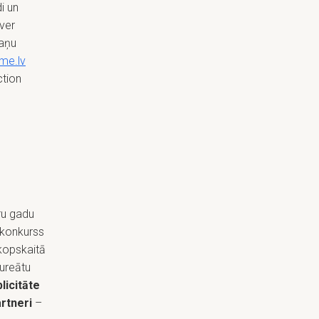
i un
tver
paņu
me.lv
ction
ru gadu
 konkurss
kopskaitā
aureātu
licitāte
artneri
–