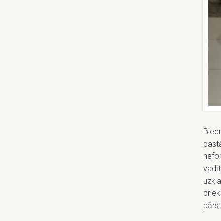
Biedr
pastā
nefor
vadīt
uzkla
priek
pārst