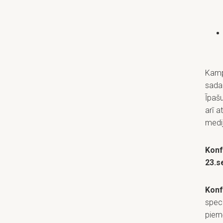
Kamp
sadar
Īpašu
arī a
medij
Konf
23.s
Konf
speci
piemē