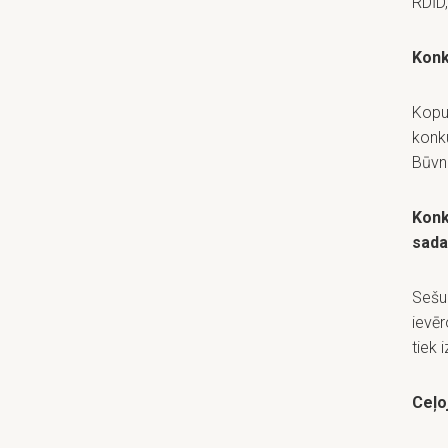
RDĪD
Konk
Kopu
konku
Būvn
Konk
sada
Sešu
ievēr
tiek 
Ceļo