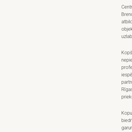
Centr
Brenc
atbil
obje
uzla
Kopš
nepi
profe
iesp
partn
Rīga
priek
Kopum
biedr
garum