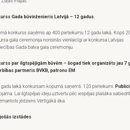
, Zaļās mājas.
urss Gada būvinženieris Latvijā – 12 gadus.
mā konkurss saņēmis ap 400 pieteikumu 12 gadu laikā. Kopš 2
rsa gala ceremonija norisinās vienlaicīgi ar konkursa Latvijas
iecības Gada balva gala ceremoniju.
urss par ilgtspējīgām būvēm – šogad tiek organizēts jau 7 
rbības partneris BVKB, patrons EM
 gadu laikā konkursam kopumā saņemti 120 pieteikumi.
Public
ojama. Lai ilgtspējas ideju uztvertu pēc iespējas plašāka sabiedrī
izmantots jēdziens Vērtīgākā ēka.
jošās izstādes