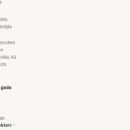
s
istu
orijās.
teicoties
es
olās, kā
lsts
.gada
bas
ktori
–