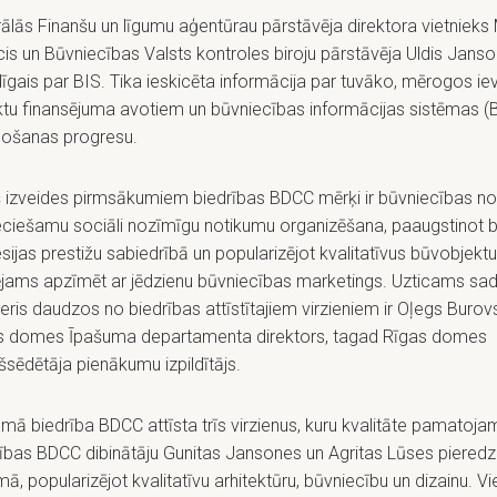
ālās Finanšu un līgumu aģentūrau pārstāvēja direktora vietnieks 
is un Būvniecības Valsts kontroles biroju pārstāvēja Uldis Janso
dīgais par BIS. Tika ieskicēta informācija par tuvāko, mērogos i
ktu finansējuma avotiem un būvniecības informācijas sistēmas (
bošanas progresu.
 izveides pirmsākumiem biedrības BDCC mērķi ir būvniecības no
eciešamu sociāli nozīmīgu notikumu organizēšana, paaugstinot 
sijas prestižu sabiedrībā un popularizējot kvalitatīvus būvobjektu
ējams apzīmēt ar jēdzienu būvniecības marketings. Uzticams sa
eris daudzos no biedrības attīstītajiem virzieniem ir Oļegs Burovs
s domes Īpašuma departamenta direktors, tagad Rīgas domes
šsēdētāja pienākumu izpildītājs.
ā biedrība BDCC attīsta trīs virzienus, kuru kvalitāte pamatoja
ības BDCC dibinātāju Gunitas Jansones un Agritas Lūses pieredz
ā, popularizējot kvalitatīvu arhitektūru, būvniecību un dizainu. V