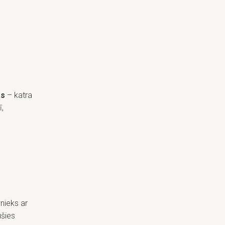
as
– katra
ī,
vnieks ar
ušies