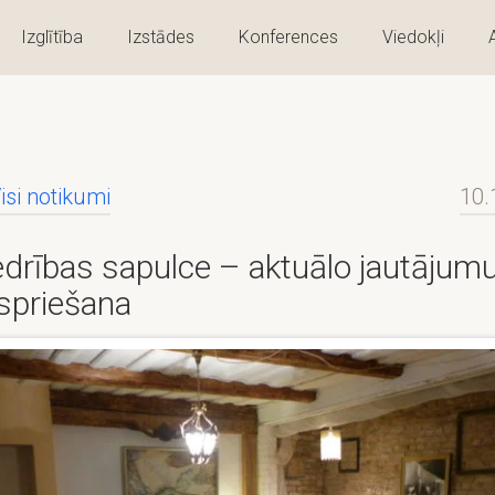
Izglītība
Izstādes
Konferences
Viedokļi
isi notikumi
10.
edrības sapulce – aktuālo jautājum
spriešana