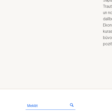
Sapul
Traut
un no
dalīb
Ekono
kuras
būvob
pozit