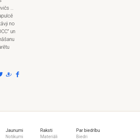
s
ēvičs …
apulcē
āvji no
DCC” un
ināšanu
arētu
Jaunumi
Raksti
Par biedrību
Notikumi
Materiāli
Biedri