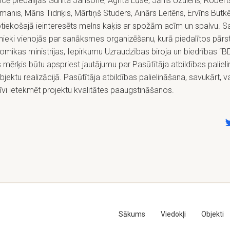
cē piedalījās Gunita Jansone, Agrita Lūse, Jānis Uzulēns, Robert
manis, Māris Tidriķis, Mārtiņš Studers, Ainārs Leitēns, Ervīns Butk
tiekošajā ieinteresēts melns kaķis ar spožām acīm un spalvu. S
nieki vienojās par sanāksmes organizēšanu, kurā piedalītos pārst
mikas ministrijas, Iepirkumu Uzraudzības biroja un biedrības “B
 mērķis būtu apspriest jautājumu par Pasūtītāja atbildības paliel
jektu realizācijā. Pasūtītāja atbildības palielināšana, savukārt, v
īvi ietekmēt projektu kvalitātes paaugstināšanos.
Sākums
Viedokļi
Objekti