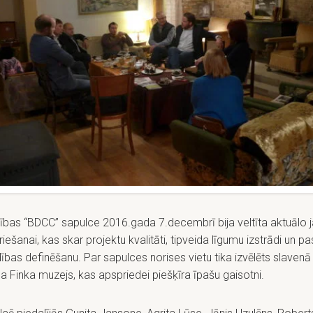
ības “BDCC” sapulce 2016.gada 7.decembrī bija veltīta aktuālo 
iešanai, kas skar projektu kvalitāti, tipveida līgumu izstrādi un pa
dības definēšanu. Par sapulces norises vietu tika izvēlēts slaven
a Finka muzejs, kas apspriedei piešķīra īpašu gaisotni.