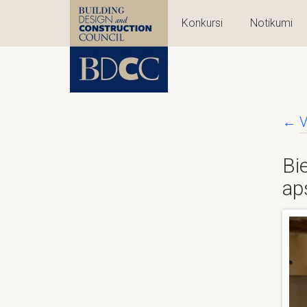
Konkursi
Notikumi
←
V
Bi
ap