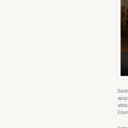
Biedr
apspr
atbil
Eižen