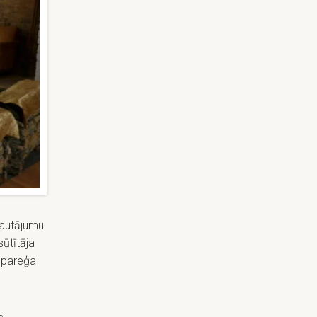
jautājumu
sūtītāja
ā pareģa