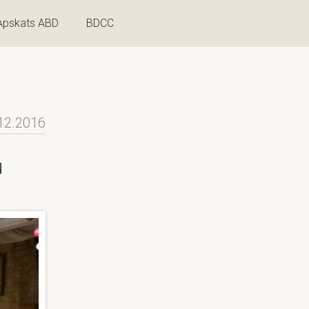
Apskats ABD
BDCC
12.2016
u