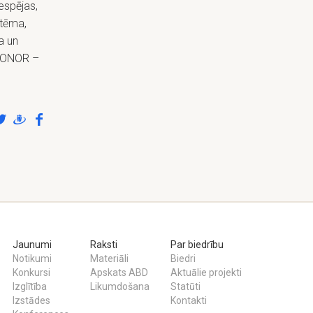
espējas,
stēma,
a un
UPONOR –
Jaunumi
Raksti
Par biedrību
Notikumi
Materiāli
Biedri
Konkursi
Apskats ABD
Aktuālie projekti
Izglītība
Likumdošana
Statūti
Izstādes
Kontakti