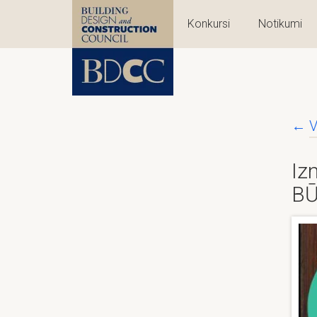
Konkursi
Notikumi
←
V
Iz
BŪ