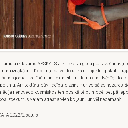
o numuru izdevums APSKATS atzīmē divu gadu pastāvēšanas jubi
umura iznākšanu. Kopumā tas veido unikālu objektu apskatu krāj
ršanos jomas izcilībām un nekur citur rodamu augstvērtīgu foto
ojumu. Arhitektūra, būvniecība, dizains ir universālas nozares, š
rmācija nenoveco kosmiskos tempos kā tērpu modē, bet pārlapoj
kos izdevumus varam atrast arvien ko jaunu un vēl nepamanītu.
ATA 2022/2 saturs