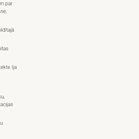
ām par
āne,
ldītajā
itas
ekte Ija
ku,
tacijas
mu