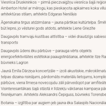
Viesnīca Druskininkos – pirmā pieczvaigžņu viesnīca šajā reģio
Amberton Hotel ar mērogu, kas pieskaņota apkaimes koka villu
arhitektūras stilam, arhitekts Edgaras Nenišķis
Āgenskalna tirgus atdzimšana – jauna pārtikas kultūrtelpa. Šmēl
būt lepns, jo vēsturei gods atdots, arhitekte Liene Griezīte
Daugavpils tramvaju kustības attīstība – videi draudzīgs sabiesd
transports
Daugavpils ūdens ēku pārbūve – parauga vērts objekts
energoefektivitātes estētiskai paaugstināšanai, arhitekte Ilze Ra
būvnieks Lagron
Jaunā Emīla Dārziņa koncertzāle – izcili akustiskie, mikroklimat
telpas dizaina risinājumi, pārdomāts materiālu lietojums, kompli
pārbūve, viena līmeņa novecojušu zāli pārveidojot par amfiteātr
Visinteresantākais šajā stāstā ir līdzekļu vākšanas kampaņa p
finsnējumam. Arhitekts Aleksandrs Čepiguss, būvnieks Torensb
Botania – izglītība par augiem jeb jauna ēka Salaspils Nacionāla