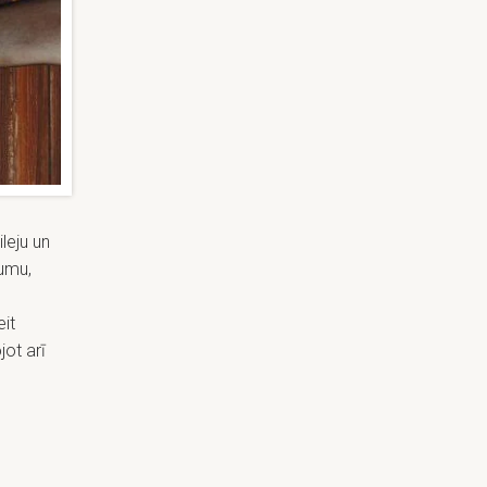
leju un
umu,
eit
ot arī