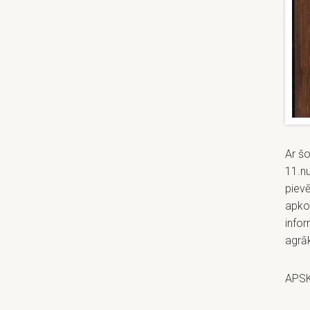
Ar š
11.n
pievē
apkop
info
agrā
APSK