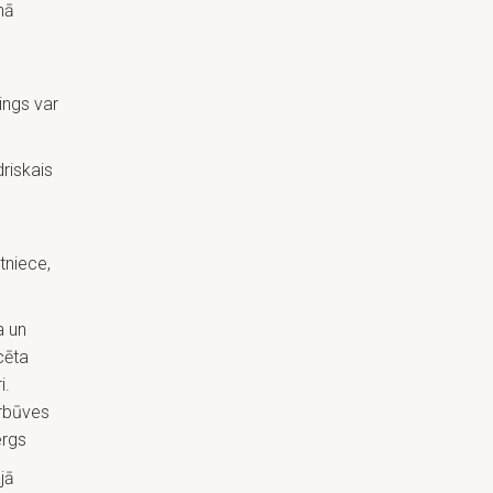
nā
ings var
riskais
tniece,
a un
cēta
i.
ārbūves
ergs
jā