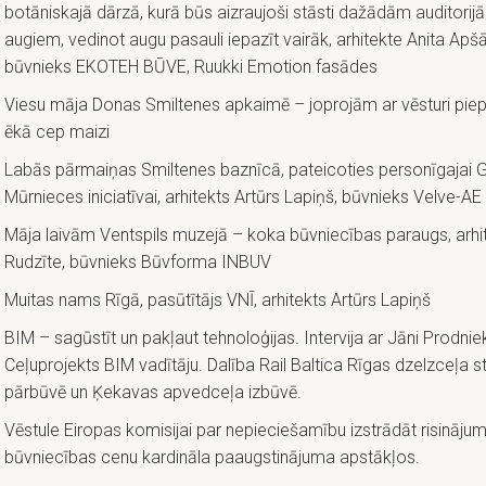
botāniskajā dārzā, kurā būs aizraujoši stāsti dažādām auditorij
augiem, vedinot augu pasauli iepazīt vairāk, arhitekte Anita Apš
būvnieks EKOTEH BŪVE, Ruukki Emotion fasādes
Viesu māja Donas Smiltenes apkaimē – joprojām ar vēsturi piepi
ēkā cep maizi
Labās pārmaiņas Smiltenes baznīcā, pateicoties personīgajai G
Mūrnieces iniciatīvai, arhitekts Artūrs Lapiņš, būvnieks Velve-AE
Māja laivām Ventspils muzejā – koka būvniecības paraugs, arhit
Rudzīte, būvnieks Būvforma INBUV
Muitas nams Rīgā, pasūtītājs VNĪ, arhitekts Artūrs Lapiņš
BIM – sagūstīt un pakļaut tehnoloģijas. Intervija ar Jāni Prodnie
Ceļuprojekts BIM vadītāju. Dalība Rail Baltica Rīgas dzelzceļa s
pārbūvē un Ķekavas apvedceļa izbūvē.
Vēstule Eiropas komisijai par nepieciešamību izstrādāt risināju
būvniecības cenu kardināla paaugstinājuma apstākļos.