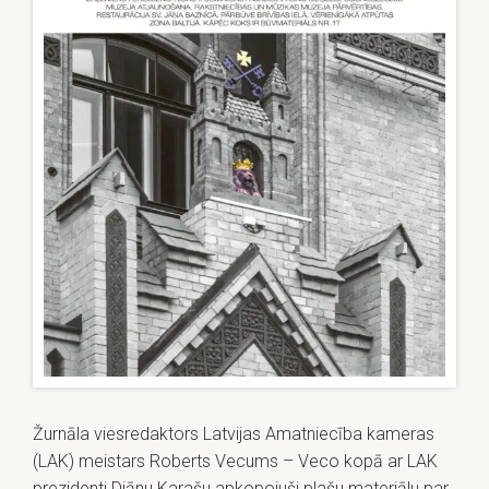
Žurnāla viesredaktors Latvijas Amatniecība kameras
(LAK) meistars Roberts Vecums – Veco kopā ar LAK
prezidenti Diānu Karašu apkopojuši plašu materiālu par