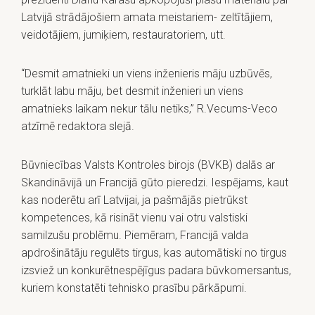
Latvijā strādājošiem amata meistariem- zeltītājiem,
veidotājiem, jumiķiem, restauratoriem, utt.
“Desmit amatnieki un viens inženieris māju uzbūvēs,
turklāt labu māju, bet desmit inženieri un viens
amatnieks laikam nekur tālu netiks,” R.Vecums-Veco
atzīmē redaktora slejā.
Būvniecības Valsts Kontroles birojs (BVKB) dalās ar
Skandināvijā un Francijā gūto pieredzi. Iespējams, kaut
kas noderētu arī Latvijai, ja pašmājās pietrūkst
kompetences, kā risināt vienu vai otru valstiski
samilzušu problēmu. Piemēram, Francijā valda
apdrošinātāju regulēts tirgus, kas automātiski no tirgus
izsviež un konkurētnespējīgus padara būvkomersantus,
kuriem konstatēti tehnisko prasību pārkāpumi.