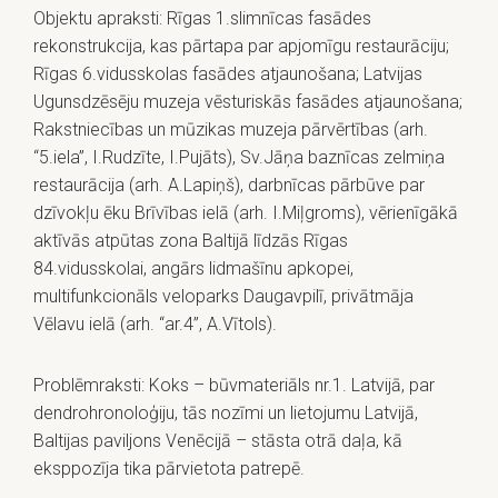
Objektu apraksti: Rīgas 1.slimnīcas fasādes
rekonstrukcija, kas pārtapa par apjomīgu restaurāciju;
Rīgas 6.vidusskolas fasādes atjaunošana; Latvijas
Ugunsdzēsēju muzeja vēsturiskās fasādes atjaunošana;
Rakstniecības un mūzikas muzeja pārvērtības (arh.
“5.iela”, I.Rudzīte, I.Pujāts), Sv.Jāņa baznīcas zelmiņa
restaurācija (arh. A.Lapiņš), darbnīcas pārbūve par
dzīvokļu ēku Brīvības ielā (arh. I.Miļgroms), vērienīgākā
aktīvās atpūtas zona Baltijā līdzās Rīgas
84.vidusskolai, angārs lidmašīnu apkopei,
multifunkcionāls veloparks Daugavpilī, privātmāja
Vēlavu ielā (arh. “ar.4”, A.Vītols).
Problēmraksti: Koks – būvmateriāls nr.1. Latvijā, par
dendrohronoloģiju, tās nozīmi un lietojumu Latvijā,
Baltijas paviljons Venēcijā – stāsta otrā daļa, kā
eksppozīja tika pārvietota patrepē.