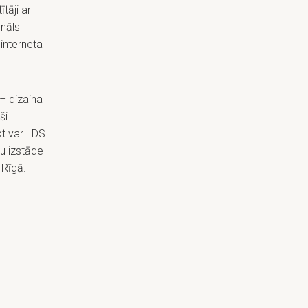
tāji ar
rnāls
 interneta
 – dizaina
ši
kt var LDS
u izstāde
 Rīgā.