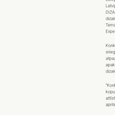
Latvi
DIZA
dizai
Temat
Expe
Konku
snieg
atpaz
apakš
dizai
”Konk
kopu
attīs
aprit