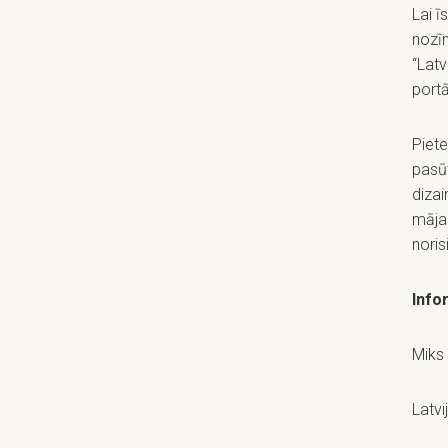
Lai ī
nozīm
“Latv
portāl
Piete
pasūtī
dizai
māja
noris
Info
Miks
Latvi