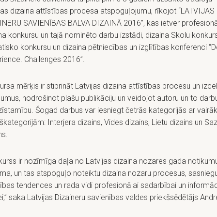
jas dizaina attīstības procesa atspoguļojumu, rīkojot “LATVIJAS
INERU SAVIENĪBAS BALVA DIZAINĀ 2016”, kas ietver profesion
na konkursu un tajā nominēto darbu izstādi, dizaina Skolu konkur
isko konkursu un dizaina pētniecības un izglītības konferenci “D
rience. Challenges 2016”.
rsa mērķis ir stiprināt Latvijas dizaina attīstības procesu un izce
umus, nodrošinot plašu publikāciju un veidojot autoru un to darb
īstamību. Šogad darbus var iesniegt četrās kategorijās ar vair
kategorijām: Interjera dizains, Vides dizains, Lietu dizains un Sa
ns.
urss ir nozīmīga daļa no Latvijas dizaina nozares gada notikum
ma, un tas atspoguļo noteiktu dizaina nozaru procesus, sasnieg
tības tendences un rada vidi profesionālai sadarbībai un informāc
ei,” saka Latvijas Dizaineru savienības valdes priekšsēdētājs Andr