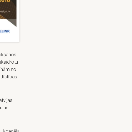
eikšanos
kaidrotu
icinām no
ttīstības
atvijas
u un
– ikgadēju