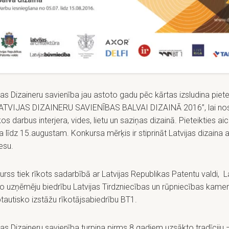
jas Dizaineru savienība jau astoto gadu pēc kārtas izsludina piet
LATVIJAS DIZAINERU SAVIENĪBAS BALVAI DIZAINĀ 2016”, lai nos
os darbus interjera, vides, lietu un saziņas dizainā. Pieteikties a
ija līdz 15.augustam. Konkursa mērķis ir stiprināt Latvijas dizaina a
esu.
rss tiek rīkots sadarbībā ar Latvijas Republikas Patentu valdi, L
ko uzņēmēju biedrību Latvijas Tirdzniecības un rūpniecības kamer
tautisko izstāžu rīkotājsabiedrību BT1.
jas Dizaineru savienība turpina pirms 8 gadiem uzsākto tradīciju 