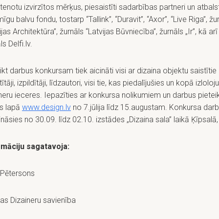
stenotu izvirzītos mērķus, piesaistīti sadarbības partneri un atbalstī
īgu balvu fondu, tostarp “Tallink”, “Duravit”, “Axor”, “Live Riga”, žu
ijas Architektūra”, žurnāls “Latvijas Būvniecība”, žurnāls „Ir”, kā arī
s Delfi.lv.
ikt darbus konkursam tiek aicināti visi ar dizaina objektu saistītie
tāji, izpildītāji, līdzautori, visi tie, kas piedalījušies un kopā izloloju
neru ieceres. Iepazīties ar konkursa nolikumiem un darbus pietei
s lapā
www.design.lv
no 7.jūlija līdz 15.augustam. Konkursa darb
ināsies no 30.09. līdz 02.10. izstādes „Dizaina sala” laikā Ķīpsalā,
rmāciju sagatavoja:
 Pētersons
jas Dizaineru savienība