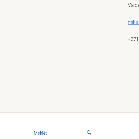
Valde
miks
+371