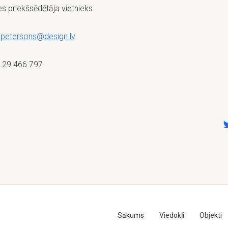
s priekšsēdētāja vietnieks
.petersons@design.lv
 29 466 797
Sākums
Viedokļi
Objekti