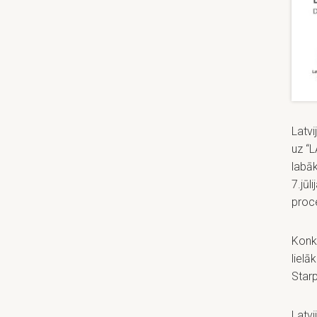
Latvi
uz “
labāk
7.jūl
proc
Konku
lielā
Starp
Latvi