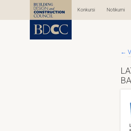
Konkursi
Notikumi
←
V
LA
BA