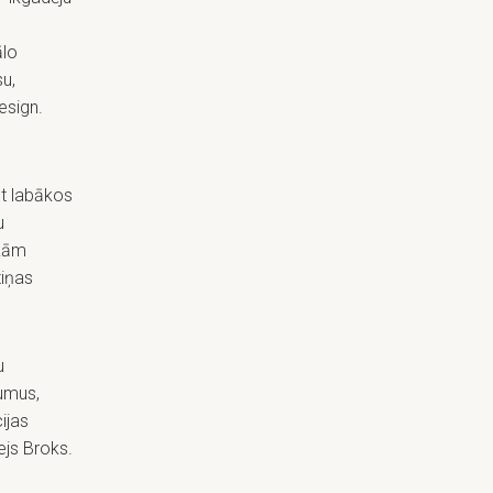
ālo
su,
esign.
lt labākos
u
ākām
ziņas
u
umus,
ijas
ejs Broks.