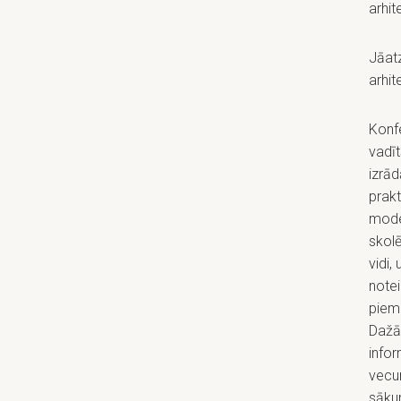
arhit
Jāatz
arhit
Konf
vadīt
izrād
prakt
mode
skolē
vidi,
notei
piemi
Dažād
infor
vecum
sāku