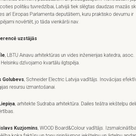
coties politiķu tuvredzībai, Latvijā tiek slēgtas daudzas mazās sk
es arī Eiropas Parlamenta deputātiem, kuru praktisko devumu ir
pējami novērtēt, jo tāda vienkārši nav.
erencē uzstājās
Īle
, LBTU Ainavu arhitektūras un vides inženierijas katedra, asoc. p
 Helsinku dzīvojamo kvartālu ilgtspēja.
s Golubevs
, Schneider Electric Latvija vadītājs. Inovācijas efektī
ijas resursu izmantošanai.
Liepiņa
, arhitekte Sudraba arhitektūra. Dailes teātra iekštelpu de
rtības.
islavs Kuzjomins
, WOOD Board&Colour vadītājs. Izsmalcinātība
pējība koka faktūru un toņu risinājumos iekštelpu un ārtelpu apdar