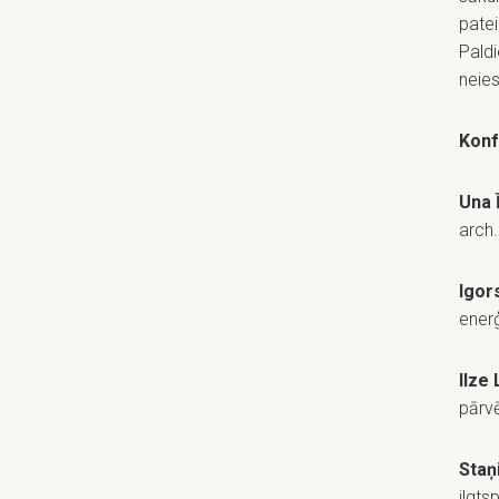
patei
Paldi
neies
Konf
Una 
arch.
Igor
enerģ
Ilze 
pārvē
Staņ
ilgts