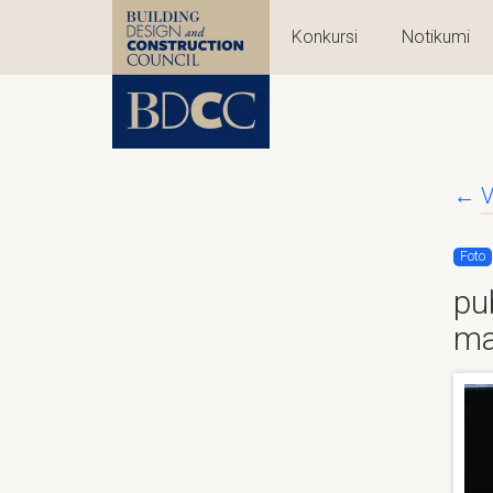
Konkursi
Notikumi
←
V
Foto
pu
ma