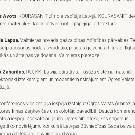
is Avots
, KOURASANIT zīmola vadītājs Latvijā. KOURASANIT dek
es materiāli – dabas iedvesmoti ilgtspējīgai arhitektūrai.
a Lapsa
, Valmieras novada pašvaldības Attīstības pārvaldes Ter
lsētplānošanas nodaļas vadītāja, pilsētas galvenā arhitekte. Ilgts
skās un ārtelpas veidošana. Valmieras pieredze.
s Zaharāns
, RUUKKI Latvija pārstāvis. Fasāžu sistēmu materiāli
ektoniski izteiksmīgiem un moderniem risinājumiem Ogres Valsts
zijā.
onferences viesiem bija iespēja izstaigāt Ogres Valsts ģimnāzij
tores Innas Zeņkevičas un skolotāju pavadībā. Daudzi konferenc
toja iespēju apskatīt arī jauno Ogres bibliotēku, kas saņēmusi
ugstāko novērtējumu konkursā Latvijas Būvniecības Gada balva 
pējība arhitektūrā, būvniecībā, dizainā.