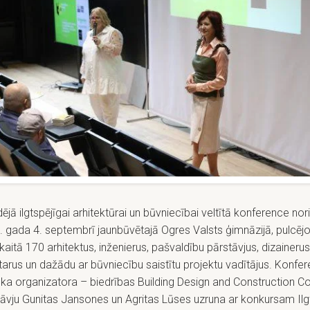
ējā ilgtspējīgai arhitektūrai un būvniecībai veltītā konference nor
 gada 4. septembrī jaunbūvētajā Ogres Valsts ģimnāzijā, pulcējo
aitā 170 arhitektus, inženierus, pašvaldību pārstāvjus, dizaineru
arus un dažādu ar būvniecību saistītu projektu vadītājus. Konfer
ka organizatora – biedrības Building Design and Construction Co
āvju Gunitas Jansones un Agritas Lūses uzruna ar konkursam Ilg