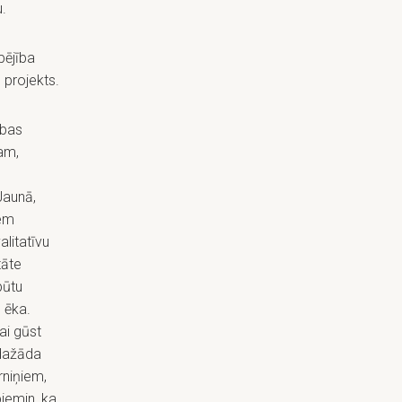
u.
pējība
 projekts.
ības
am,
Jaunā,
iem
alitatīvu
tāte
būtu
 ēka.
ai gūst
 dažāda
rniņiem,
emin, ka,