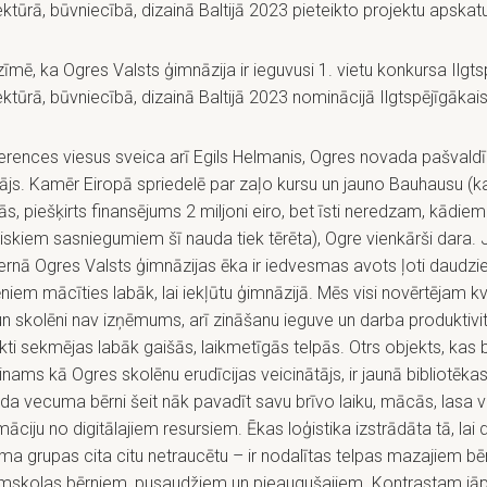
ektūrā, būvniecībā, dizainā Baltijā 2023 pieteikto projektu apskat
īmē, ka Ogres Valsts ģimnāzija ir ieguvusi 1. vietu konkursa Ilgts
ektūrā, būvniecībā, dizainā Baltijā 2023 nominācijā Ilgtspējīgākais
erences viesus sveica arī Egils Helmanis, Ogres novada pašvald
ājs. Kamēr Eiropā spriedelē par zaļo kursu un jauno Bauhausu (k
ās, piešķirts finansējums 2 miljoni eiro, bet īsti neredzam, kādiem
iskiem sasniegumiem šī nauda tiek tērēta), Ogre vienkārši dara. 
rnā Ogres Valsts ģimnāzijas ēka ir iedvesmas avots ļoti daudz
niem mācīties labāk, lai iekļūtu ģimnāzijā. Mēs visi novērtējam kv
 un skolēni nav izņēmums, arī zināšanu ieguve un darba produktivi
kti sekmējas labāk gaišās, laikmetīgās telpās. Otrs objekts, kas 
nams kā Ogres skolēnu erudīcijas veicinātājs, ir jaunā bibliotēkas
a vecuma bērni šeit nāk pavadīt savu brīvo laiku, mācās, lasa v
māciju no digitālajiem resursiem. Ēkas loģistika izstrādāta tā, lai
a grupas cita citu netraucētu – ir nodalītas telpas mazajiem bē
mskolas bērniem, pusaudžiem un pieaugušajiem. Kontrastam jāpi