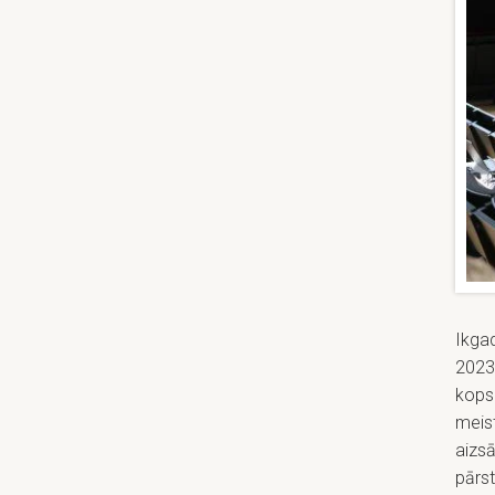
Ikgad
2023.
kopsk
meist
aizsā
pārst