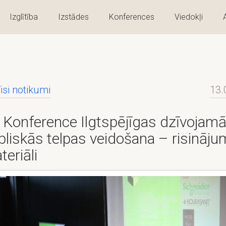
Izglītība
Izstādes
Konferences
Viedokļi
isi notikumi
13.
Konference Ilgtspējīgas dzīvojam
bliskās telpas veidošana – risināju
teriāli