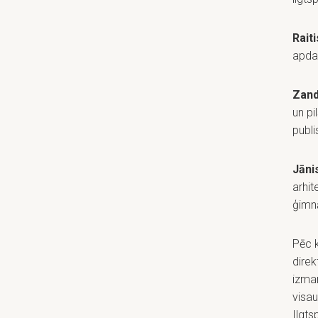
Rait
apdar
Zand
un pi
publi
Jāni
arhit
ģimnā
Pēc k
direk
izman
visa
Ilgts