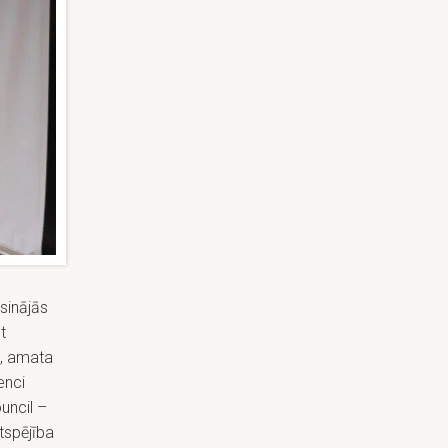
isinājās
t
s, amata
enci
uncil –
tspējība