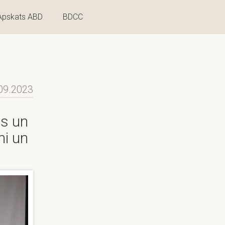
Apskats ABD
BDCC
09.2023
ās un
mi un