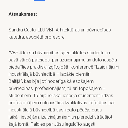
Atsauksmes:
Sandra Gusta, LLU VBF Arhitektūras un būvniecības
katedra, asociētā profesore:
“VBF 4.kursa būvniecības specialitātes studentu un
savā vārdā pateicos par uzaicinajumu un doto iespēju
piedalīties praktiski izglītojošā konferencē “Izaicinājumi
industriālajā būvniecībā – labākie piemēri
Baltijā”, kas bija ļoti noderīga kā esošajiem
būvniecības profesionāļiem, tā arī topošajiem –
studentiem. Tā bija lieliska iespēja studentiem līdzās
profesionāļiem noklausīties kvalitatīvus referātus par
industriālajā būvniecībā sasniegto pēdējo gadu
laikā, iespējām, izaicinājumiem un pieredzī strādājot
šajā jomā. Paldies par Jūsu ieguldīto augsti