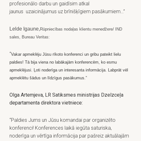
profesionālo darbu un gaidīsim atkal
jaunus uzaicinājumus uz brīnišķīgiem pasākumiem…”
Lelde Igaune,
Rūpniecības nodaļas klientu menedžere/ IND
sales, Bureau Veritas:
“
Vakar apmeklēju Jūsu rīkoto konferenci un gribu pateikt lielu
paldies!
Tā bija viena no labākajām konferencēm, ko esmu
apmeklējusi. Ļoti noderīga un interesanta informācija.
Labprāt vēl
apmeklētu šādus un līdzīgus pasākumus.”
Olga Artemjeva, LR Satiksmes ministrijas Dzelzceļa
departamenta direktora vietniece:
“Paldies Jums un Jūsu komandai par organizēto
konferenci! Konferences laikā iegūta saturiska,
noderīga un vērtīga informācija par pašreiz aktuālajām