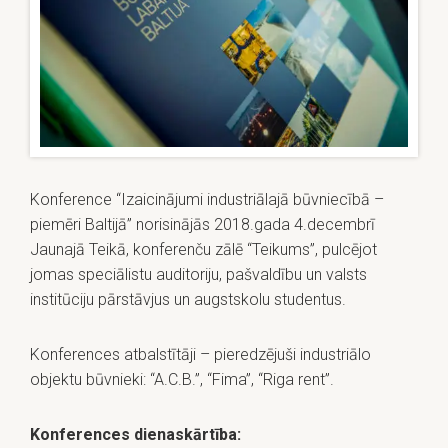
Konference “Izaicinājumi industriālajā būvniecībā –
piemēri Baltijā” norisinājās 2018.gada 4.decembrī
Jaunajā Teikā, konferenču zālē “Teikums”, pulcējot
jomas speciālistu auditoriju, pašvaldību un valsts
institūciju pārstāvjus un augstskolu studentus.
Konferences atbalstītāji – pieredzējuši industriālo
objektu būvnieki: “A.C.B.”, “Fima”, “Riga rent”.
Konferences dienaskārtība: