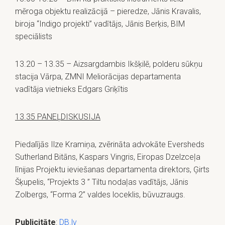
mēroga objektu realizācijā – pieredze, Jānis Kravalis,
biroja “Indigo projekti” vadītājs, Jānis Berķis, BIM
speciālists
13.20 – 13.35 – Aizsargdambis Ikšķilē, polderu sūkņu
stacija Vārpa, ZMNI Meliorācijas departamenta
vadītāja vietnieks Edgars Griķītis
13.35 PANEĻDISKUSIJA
Piedalījās Ilze Kramiņa, zvērināta advokāte Eversheds
Sutherland Bitāns, Kaspars Vingris, Eiropas Dzelzceļa
līnijas Projektu ieviešanas departamenta direktors, Ģirts
Šķupelis, “Projekts 3 ” Tiltu nodaļas vadītājs, Jānis
Zolbergs, “Forma 2” valdes loceklis, būvuzraugs.
Publicitāte
:
DB.lv