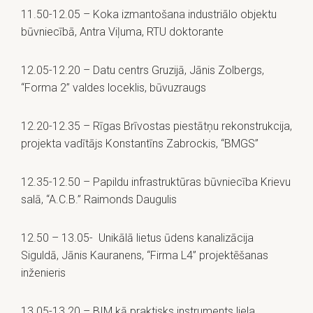
11.50-12.05 – Koka izmantošana industriālo objektu
būvniecībā, Antra Viļuma, RTU doktorante
12.05-12.20 – Datu centrs Gruzijā, Jānis Zolbergs,
“Forma 2” valdes loceklis, būvuzraugs
12.20-12.35 – Rīgas Brīvostas piestātņu rekonstrukcija,
projekta vadītājs Konstantīns Zabrockis, “BMGS”
12.35-12.50 – Papildu infrastruktūras būvniecība Krievu
salā, “A.C.B.” Raimonds Daugulis
12.50 – 13.05- Unikālā lietus ūdens kanalizācija
Siguldā, Jānis Kauranens, “Firma L4” projektēšanas
inženieris
13.05-13.20 – BIM kā praktisks instruments liela