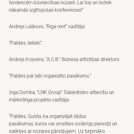
tendencēm būvniecības nozarē. Lai top un notiek
nākamās izglītojošas konferences!”
Andrejs Laškovs, “Riga rent” vadītājs:
“Paldies, lieliski”.
Andrejs Koļesins, “A.C.B.” Biznesa attīstības direktors:
“Paldies par labi organizēto pasākumu.”
Inga Domka, “LNK Group” Sabiedrisko attiecību un
mārketinga projektu vadītāja:
“Paldies, Gunita, ka organizējat šādus
pasākumus, kuros var smelties noderīgu pieredzi un
satikties ar nozares pārstāvjiem. Uz turpmāko