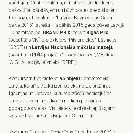
vadītājam Guntim Puķītim, ministriem, vēstniekiem,
pašvaldību pārstāvjiem un būvnozares speciālistiem
tika paziņoti konkursa “Latvijas Būvniecības Gada
balva 2015” laureāti – labākās 2015.gada būves Latvijā
10 nominācijās.
GRAND PRIX
ieguva
Rīgas Pils
(pasūtītājs VNĪ, projekts p/s “Pils projekts”, būvnieks
“SBRE”) un
Latvijas Nacionālās mākslas muzejs
(pasūtītājs RDĪD, projekts “Processoffice”, V.Bieksa,
“AIG”, A.Lapiņš, būvnieks “RERE”).
Konkursam tika pieteikti
95 objekti
, aptverot visu
Latviju, kā arī pieteikti izcili objekti no Lielbritānijas,
Igaunijas un Lietuvas, kuru realizācijā iesaistījušies
Latvijas uzņēmumi, diviem no tiem piešķirtas
godalgotas vietas. Visi pieteiktie objekti aplūkojami
izstādē Līvu laukumā Rīgā līdz 31.martam.
Konkurss “Latvijas Būvniecības Gada balva 2015” ir