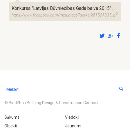
Konkursa "Latvijas Būvniecības Gada balva 2015" foto galerija
https://www.facebook.com/media/set/?set=a.981501035268666.1073741843.239120776173366&type=3
© Biedrība «Building Design & Construction Council»
Sākums
Viedokļi
Objekti
Jaunumi