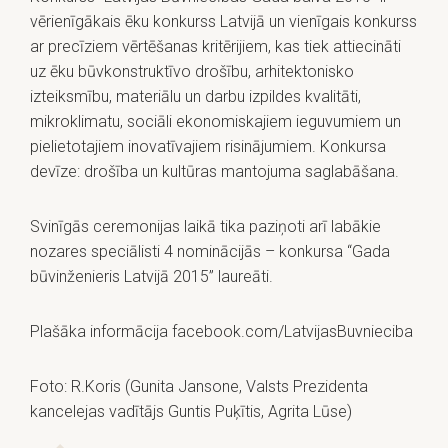
vērienīgākais ēku konkurss Latvijā un vienīgais konkurss
ar precīziem vērtēšanas kritērijiem, kas tiek attiecināti
uz ēku būvkonstruktīvo drošību, arhitektonisko
izteiksmību, materiālu un darbu izpildes kvalitāti,
mikroklimatu, sociāli ekonomiskajiem ieguvumiem un
pielietotajiem inovatīvajiem risinājumiem. Konkursa
devīze: drošība un kultūras mantojuma saglabāšana.
Svinīgās ceremonijas laikā tika paziņoti arī labākie
nozares speciālisti 4 nominācijās – konkursa “Gada
būvinženieris Latvijā 2015” laureāti.
Plašāka informācija facebook.com/LatvijasBuvnieciba
Foto: R.Koris (Gunita Jansone, Valsts Prezidenta
kancelejas vadītājs Guntis Puķītis, Agrita Lūse)