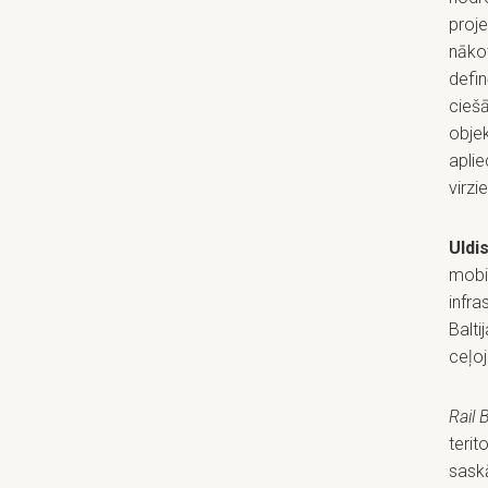
proje
nākot
defi
ciešā
objek
aplie
virzi
Uldi
mobi
infra
Balti
ceļoj
Rail 
terit
saskā