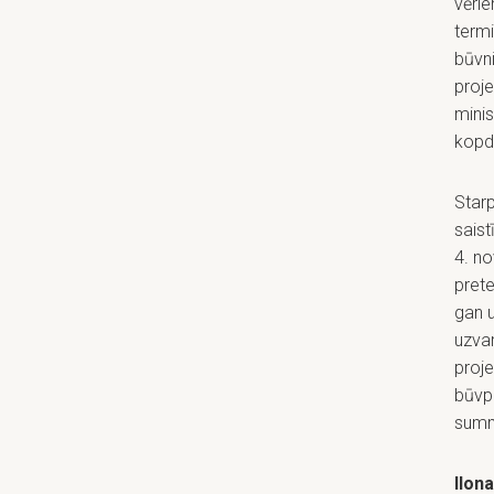
vērie
termi
būvni
proj
minis
kopd
Starp
saist
4. no
prete
gan 
uzvar
proj
būvpr
summa
Ilona