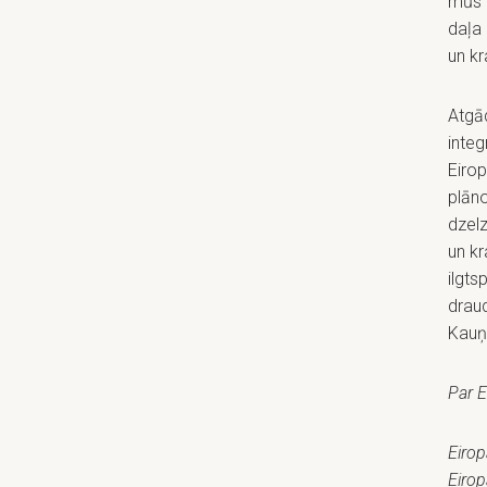
mūs i
daļa 
un k
Atgā
integ
Eirop
plān
dzelz
un kr
ilgts
draud
Kauņu
Par E
Eirop
Eirop