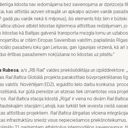
ienīga lidosta nav iedomājama bez savienojuma ar dzelzceļa tīk
tai, kas attīstās aizvien straujāk un apkalpo aizvien vairāk pasaži
.gadā jau vairāk nekā 6 miljonus), šis elements līdz šim ir būtiski 
Baltica
izbūve atbilst lidostas ilgtermiņa attīstības redzējumam, jo 
 lidostas kā Baltijas galvenā transporta mezgla lomu un uzlabos
nojamību ar citām Eiropas Savienības valstīm, paplašinās Rīgas
ciālo pasažieru loku gan Lietuvas, gan Igaunijas virzienā, kā arī 
dus ērtības pasažieriem nokļūšanai no lidostas uz pilsētu.”
a Rubesa
, a/s „RB Rail” valdes priekšsēdētāja un izpilddirektore: „Š
ais
Rail
Baltica
Globālā projekta parakstītais būvprojektēšanas lī
jas valstīs. Novērtējam EDZL ieguldīto lielo darbu konkursa proc
izēšanā, kur gūtā pieredze un atziņas tiek izmantotas visa proje
aros.
Rail Baltica
stacija lidostā „Rīga” ir viena no divām
Rail Baltica
tautiskajām stacijām Latvijā, kas turklāt tiek ieviesta ciešā sasai
tas attīstības projektiem.
Rail Baltica
ātrgaitas vilciena integrācija
tas infrastruktūru sniedz visus nepieciešamos priekšnoteikumus, 
ošinātu 21.gadsimtam atbilstošus intermodālos savienojumus, t