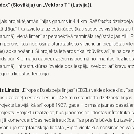
dex” (Slovākija) un „Vektors T” (Latvija)).
ais projektējamās līnijas garums ir 4.4 km.
Rail Baltica
dzelzceļa 
tā „Rīga” tiks izvietota uz estakādes (kas stiepsies visā lidostas te
rumā), vienā līmenī ar perspektīvā termināla reģistrācijas zāli. 
 perons, kas nodrošina starptautisko vilcienu un piepilsētas vilci
le
) apkalpošanu. Šī projekta ietvaros tiks izbūvēts arī jauns dzel
ds pāri K.Ulmaņa gatvei, uzbērums posmā no Imantas līdz lidost
rumā). Infrastruktūras izveide dos iespēju izveidot arī kravu at
ēgumu lidostas teritorijai.
is Linužs
, „Eiropas Dzelzceļa līnijas” (EDZL) valdes loceklis: „Ta
ais dzelzceļa estakādes un 1435 mm standarta dzelzceļa līnijas
ojekts Latvijā, kā arī kopš 1937. gada – pirmais jaunas pasažier
ojekts. Projektu realizējot, būs jānodrošina lidostas infrastruktūr
orijā komercdarbības nepārtrauktība. Tas prasīs būvdarbu izsvērt
šanu, jo starptautiskajā lidostā „Rīga” vienlaikus norisināsies vair