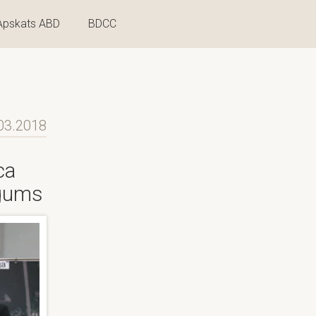
Apskats ABD
BDCC
03.2018
ca
īgums