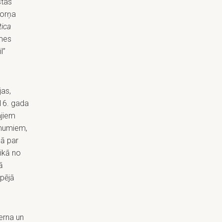
stas
torņa
tica
smes
l”
jas,
016. gada
ajiem
ēmumiem,
ā par
ikā no
ā
opējā
erna un