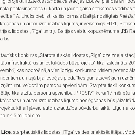
nīgi projekti: līdztekus
Rail Baltica
stacijas izbūvei plānota arī lido
nāla paplašināšanas 6. kārta un jauna gaisa satiksmes vadības 
ecība.” A. Linužs piebilst, ka šis, pirmais Baltijā noslēgtais
Rail Bal
ektēšanas un autoruzraudzības līgums, ir veiksmīgs EDZL, Satik
trijas, lidostas „Rīga” un triju Baltijas valstu kopuzņēmuma „RB Rai
arbs.
tautisks konkurss „Starptautiskās lidostas „Rīga” dzelzceļa staci
ītās infrastruktūras un estakādes būvprojekts” tika izsludināts 2
vembrī, kas nodrošināja vienlīdzīgu konkurenci visiem potenciāl
ndentiem, un tajā bija iespējas piedalīties gan atsevišķiem uzņ
uzņēmumu veidotām personu apvienībām. Starptautiskā konkurs
ētāju tika atzīta personu apvienība „PROSIV”, kurai 17 mēnešu la
ektēšanas un autoruzraudzības līguma noslēgšanas būs jāizstrād
ojekts, kā arī jāveic autoruzraudzība būvdarbu laikā. Līguma k
 ir 4,5 miljoni eiro.
 Līce
, starptautiskās lidostas „Rīga” valdes priekšsēdētāja: „Mod