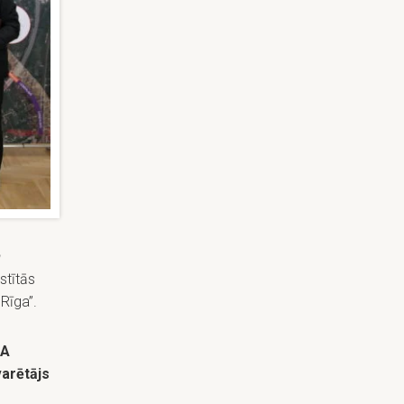
a
stītās
Rīga”.
IA
varētājs