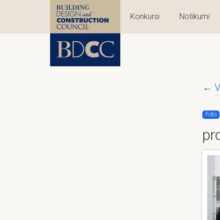
Konkursi
Notikumi
←
V
Foto
pr