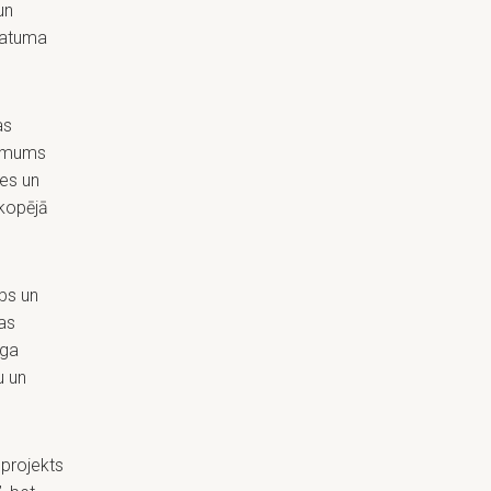
un
latuma
as
zņēmums
pes un
 kopējā
bs un
as
īga
u un
projekts