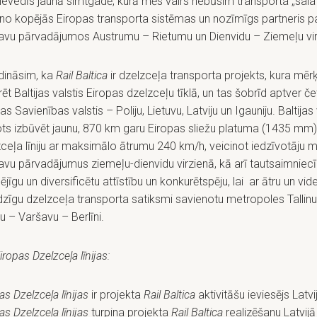
evedīs jaunā simtgadē, kurā mēs vairs nebūsim transporta „sala”
no kopējās Eiropas transporta sistēmas un nozīmīgs partneris p
ravu pārvadājumos Austrumu – Rietumu un Dienvidu – Ziemeļu vir
dināsim, ka
Rail Baltica
ir dzelzceļa transporta projekts, kura mērķi
rēt Baltijas valstis Eiropas dzelzceļu tīklā, un tas šobrīd aptver če
as Savienības valstis – Poliju, Lietuvu, Latviju un Igauniju. Baltijas 
ots izbūvēt jaunu, 870 km garu Eiropas sliežu platuma (1435 mm)
ceļa līniju ar maksimālo ātrumu 240 km/h, veicinot iedzīvotāju mo
avu pārvadājumus ziemeļu-dienvidu virzienā, kā arī tautsaimniec
pējīgu un diversificētu attīstību un konkurētspēju, lai ar ātru un vide
zīgu dzelzceļa transporta satiksmi savienotu metropoles Tallinu
 – Varšavu – Berlīni.
iropas Dzelzceļa līnijas:
as Dzelzceļa līnijas
ir projekta
Rail Baltica
aktivitāšu ieviesējs Latvi
as Dzelzceļa līnijas
turpina projekta
Rail Baltica
realizēšanu Latvijā 