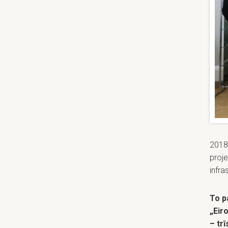
2018
proj
infra
To p
„Eir
– tr