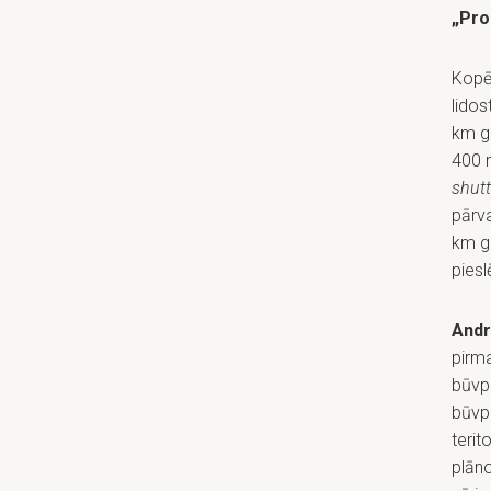
„Pro
Kopēj
lidos
km ga
400 m
shutt
pārva
km ga
piesl
Andr
pirm
būvpr
būvpr
terit
plāno