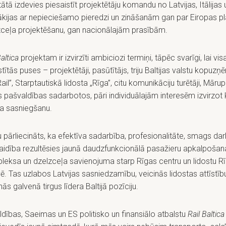
tātā izdevies piesaistīt projektētāju komandu no Latvijas, Itālijas 
ākijas ar nepieciešamo pieredzi un zināšanām gan par Eiropas p
zceļa projektēšanu, gan nacionālajām prasībām.
Baltica
projektam ir izvirzīti ambiciozi termiņi, tāpēc svarīgi, lai vis
stītās puses – projektētāji, pasūtītājs, triju Baltijas valstu kopu
ail”, Starptautiskā lidosta „Rīga”, citu komunikāciju turētāji, Māru
 pašvaldības sadarbotos, pāri individuālajām interesēm izvirzot
a sasniegšanu.
pārliecināts, ka efektīva sadarbība, profesionalitāte, smags dar
laidība rezultēsies jaunā daudzfunkcionālā pasažieru apkalpošan
leksa un dzelzceļa savienojuma starp Rīgas centru un lidostu R
ē. Tas uzlabos Latvijas sasniedzamību, veicinās lidostas attīstīb
inās galvenā tirgus līdera Baltijā pozīciju.
ldības, Saeimas un ES politisko un finansiālo atbalstu
Rail Baltica