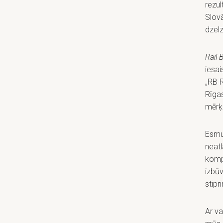
rezul
Slov
dzel
Rail 
iesai
„RB R
Rīgas
mērķ
Esmu 
neat
komp
izbūv
stipr
Ar va