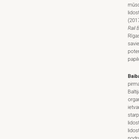
mūsd
lidos
(2017
Rail 
Rīgas
savie
poten
papil
Baib
pirm
Balti
organ
ietv
starp
lidos
lidos
nodr