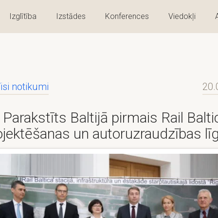
Izglītība
Izstādes
Konferences
Viedokļi
isi notikumi
20.
Parakstīts Baltijā pirmais Rail Balti
ojektēšanas un autoruzraudzības l