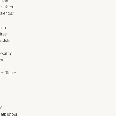
, bet
asažieru
zienos.”
s ir
tras
valstīs
bilitāti
ības
i
 – Rīgu –
jā.
atbilstoši