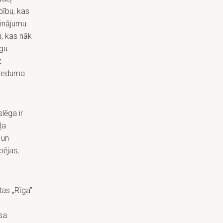
bību, kas
sinājumu
, kas nāk
īgu
z
brieduma
lēga ir
ļa
 un
pējas,
tas „Rīga”
sa