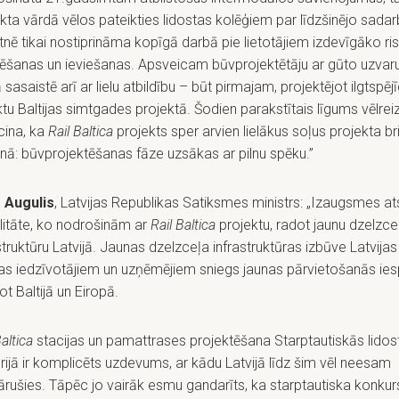
kta vārdā vēlos pateikties lidostas kolēģiem par līdzšinējo sadar
nē tikai nostiprināma kopīgā darbā pie lietotājiem izdevīgāko ri
nēšanas un ieviešanas. Apsveicam būvprojektētāju ar gūto uzvaru
 sasaistē arī ar lielu atbildību – būt pirmajam, projektējot ilgtspēj
tu Baltijas simtgades projektā. Šodien parakstītais līgums vēlrei
cina, ka
Rail Baltica
projekts sper arvien lielākus soļus projekta 
enā: būvprojektēšanas fāze uzsākas ar pilnu spēku.”
s Augulis
, Latvijas Republikas Satiksmes ministrs: „Izaugsmes ats
litāte, ko nodrošinām ar
Rail Baltica
projektu, radot jaunu dzelzce
struktūru Latvijā. Jaunas dzelzceļa infrastruktūras izbūve Latvijas
jas iedzīvotājiem un uzņēmējiem sniegs jaunas pārvietošanās ies
ot Baltijā un Eiropā.
Baltica
stacijas un pamattrases projektēšana Starptautiskās lidos
orijā ir komplicēts uzdevums, ar kādu Latvijā līdz šim vēl neesam
rušies. Tāpēc jo vairāk esmu gandarīts, ka starptautiska konkur