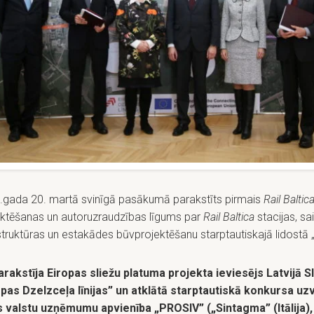
.gada 20. martā svinīgā pasākumā parakstīts pirmais
Rail Baltic
ektēšanas un autoruzraudzības līgums par
Rail Baltica
stacijas, sai
struktūras un estakādes būvprojektēšanu starptautiskajā lidostā „
arakstīja Eiropas sliežu platuma projekta ieviesējs Latvijā S
opas Dzelzceļa līnijas” un atklātā starptautiskā konkursa uz
īs valstu uzņēmumu apvienība „
PROSIV” („Sintagma” (Itālija),