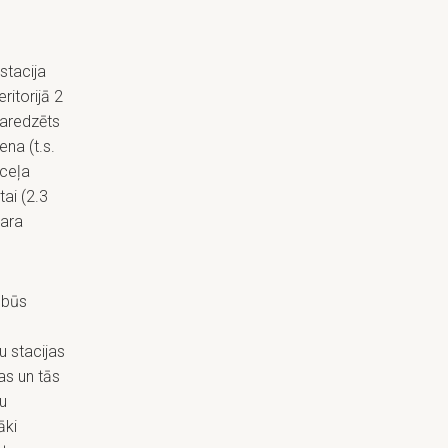
stacija
ritorijā 2
Paredzēts
ena (t.s.
zceļa
ai (2.3
zara
s būs
u stacijas
as un tās
u
āki