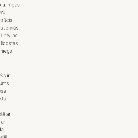
lu. Rīgas
eru
trūcis.
stiprinās
 Latvijas
 lidostas
sniegs
is ir
gums
esa
kta
stē ar
 ar
lai
ādēļ